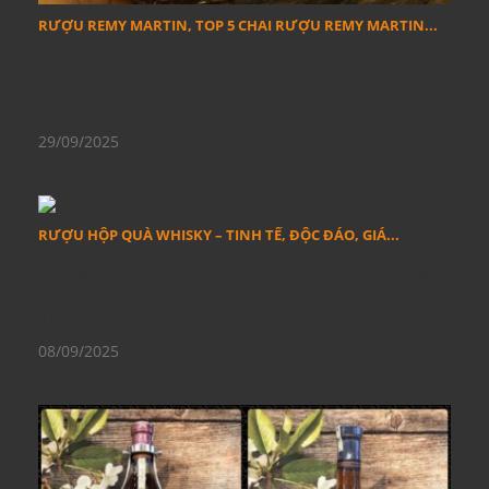
RƯỢU REMY MARTIN, TOP 5 CHAI RƯỢU REMY MARTIN...
Rémy Martin là một trong những nhà sản xuất
cognac lâu đời và danh tiếng bậc nhất của Pháp.
Nhà Rémy...
29/09/2025
RƯỢU HỘP QUÀ WHISKY – TINH TẾ, ĐỘC ĐÁO, GIÁ...
Trong các dịp lễ, tết hay chúc mừng quan trọng,
một chai rượu whisky trong hộp quà sang trọng
luôn...
08/09/2025