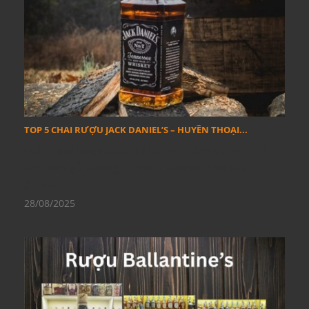
TOP 5 CHAI RƯỢU JACK DANIEL’S – HUYỀN THOẠI...
Điểm đặc biệt của Jack Daniel’s nằm ở quy trình
lọc than gỗ phong (Lincoln County Process),
giúp...
28/08/2025