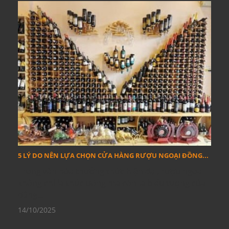
5 LÝ DO NÊN LỰA CHỌN CỬA HÀNG RƯỢU NGOẠI ĐỒNG...
Trong văn hóa thưởng thức hiện đại, rượu ngoại
không chỉ là thức uống mà còn là biểu tượng của
đẳng...
14/10/2025