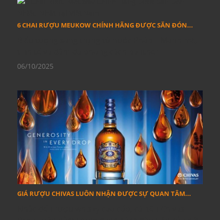
6 CHAI RƯỢU MEUKOW CHÍNH HÃNG ĐƯỢC SĂN ĐÓN...
Biểu tượng sang trọng từ nước Pháp – Mạnh mẽ,
tinh tế và đậm đà phong cách panther
06/10/2025
GIÁ RƯỢU CHIVAS LUÔN NHẬN ĐƯỢC SỰ QUAN TÂM...
Nhắc đến rượu whisky cao cấp, cái tên Chivas