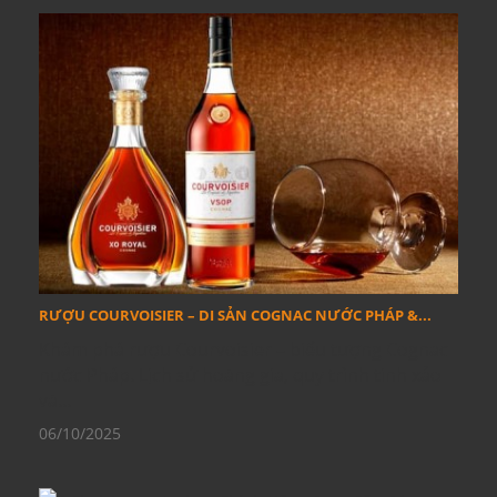
RƯỢU COURVOISIER – DI SẢN COGNAC NƯỚC PHÁP &...
Khám phá rượu Courvoisier – biểu tượng Cognac
nước Pháp. Lịch sử hoàng gia, quy trình tinh xảo
và...
06/10/2025