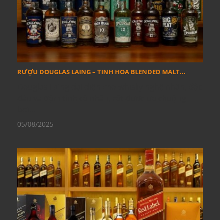
RƯỢU DOUGLAS LAING – TINH HOA BLENDED MALT...
Douglas Laing đại diện cho whisky nghệ nhân, độc
đáo và đậm tính cá nhân, rất được ưa chuộng
bởi...
05/08/2025