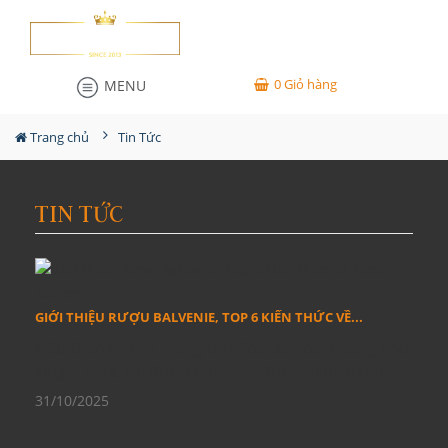
0
Giỏ hàng
MENU
Trang chủ
Tin Tức
TIN TỨC
GIỚI THIỆU RƯỢU BALVENIE, TOP 6 KIẾN THỨC VỀ...
Nếu Glenfiddich mang tính “đại sứ” đại chúng cho
single malt, thì Rượu Balvenie được định vị thủ...
31/10/2025