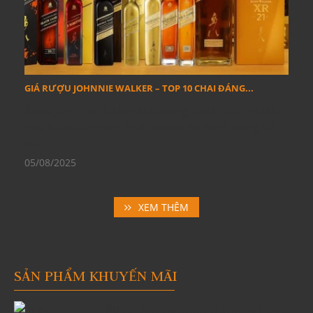
GIÁ RƯỢU JOHNNIE WALKER – TOP 10 CHAI ĐÁNG...
Rượu Johnnie Walker là thương hiệu rượu whisky
pha trộn (blended Scotch whisky) danh tiếng đến
từ...
05/08/2025
XEM THÊM
SẢN PHẨM KHUYẾN MÃI
Rượu Bowmore 12YO Sherry Hộp...