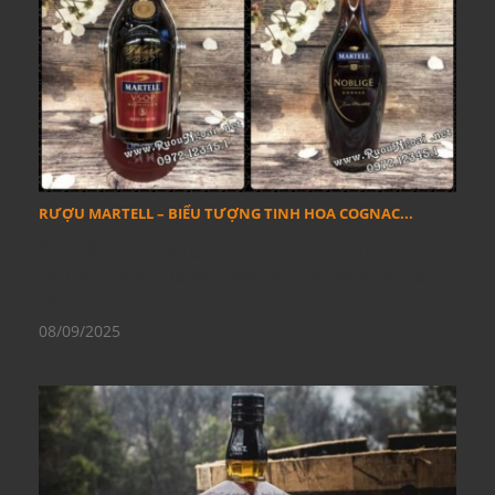
RƯỢU MARTELL – BIỂU TƯỢNG TINH HOA COGNAC...
Rượu Martell không chỉ là một loại cognac, mà
còn là biểu tượng văn hóa, nghệ thuật và đẳng
cấp...
08/09/2025