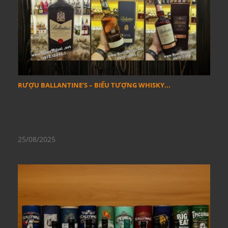
RƯỢU BALLANTINE’S – BIỂU TƯỢNG WHISKY...
Trong thế giới whisky, hiếm có thương hiệu nào
để lại dấu ấn sâu đậm trong lòng người yêu rượu
như...
25/08/2025