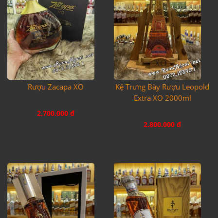
Rượu Zacapa XO
Kệ Trưng Bày Rượu Leopold
Extra XO 2000ml
700ml / 40%
2.700.000 đ
2000ml / 40% / Pháp
2.800.000 đ