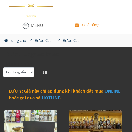
0
Giỏ hàng
MENU
Trang chủ
Rượu Cognac
Rượu Cognac khác
Rượu Cognac khác
(8 sản phẩm)
LƯU Ý: Giá này chỉ áp dụng khi khách đặt mua
ONLINE
hoặc gọi qua số
HOTLINE
.