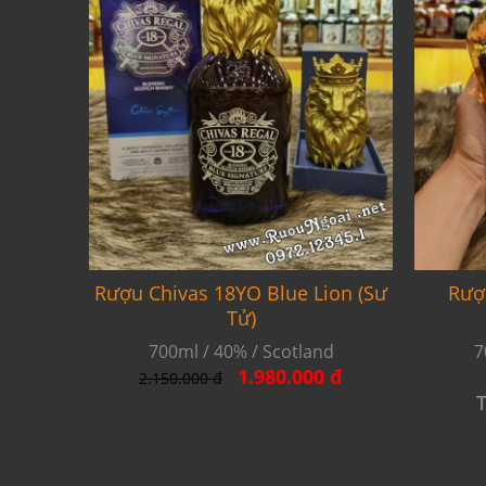
Rượu Chivas 18YO Blue Lion (Sư
Rượ
Tử)
700ml / 40% / Scotland
7
1.980.000 đ
2.150.000 đ
T