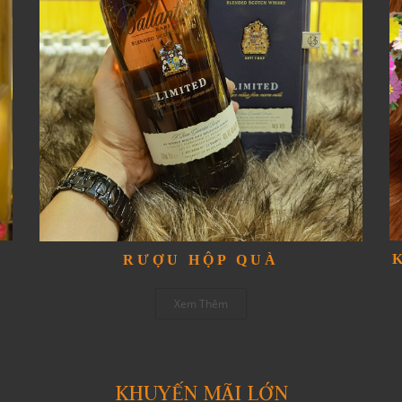
RƯỢU HỘP QUÀ
Xem Thêm
KHUYẾN MÃI LỚN