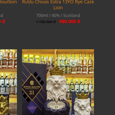
 Bourbon
Rượu Chivas Extra 13YO Rye Cask
Lion
nd
700ml / 40% / Scotland
0 đ
980.000 đ
1.100.000 đ