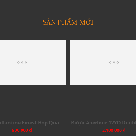
SẢN PHẨM MỚI
llantine Finest Hộp Quà...
Rượu Aberlour 12YO Double
500.000 đ
2.100.000 đ