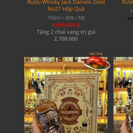
Rượu Whisky Jack Daniels Gold
Rượu
No27 Hộp Quà
7
750ml / 40% / Mỹ
1.
3.800.000 đ
Tặng 2 chai vang trị giá
2.700.000