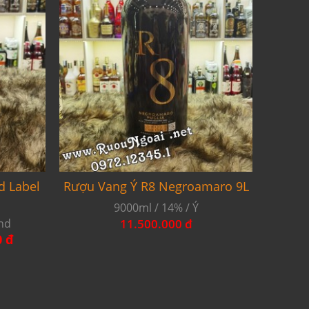
d Label
Rượu Vang Ý R8 Negroamaro 9L
9000ml / 14% / Ý
and
11.500.000 đ
0 đ