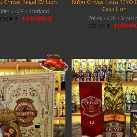
 Chivas Regal XV Lion
Rượu Chivas Extra 13YO
Cask Lion
00ml / 40% / Scotland
1.530.000 đ
700ml / 40% / Scotla
650.000 đ
1.030.00
1.150.000 đ