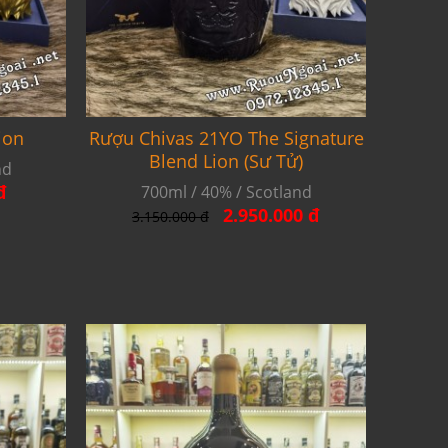
ion
Rượu Chivas 21YO The Signature
Blend Lion (Sư Tử)
nd
đ
700ml / 40% / Scotland
2.950.000 đ
3.150.000 đ