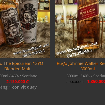
u The Epicurean 12YO
Rượu Johnnie Walker Re
Blended Malt
3000ml
00ml / 46% / Scotland
3000ml / 40% / Scotl
1.850.00
2.150.000 đ
2.200.000 đ
ặng 1 con vịt quay