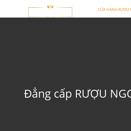
CỬA HÀNG RƯỢU 
Đẳng cấp RƯỢU NG
Hennessy
Rượu Chivas