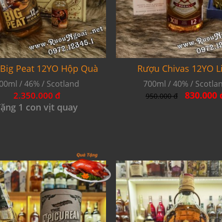
Big Peat 12YO Hộp Quà
Rượu Chivas 12YO L
00ml / 46% / Scotland
700ml / 40% / Scotla
830.000 
2.350.000 đ
950.000 đ
ặng 1 con vịt quay