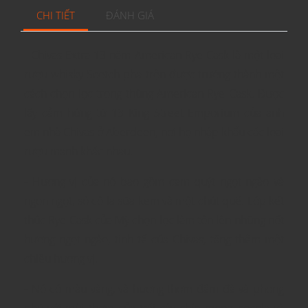
CHI TIẾT
ĐÁNH GIÁ
- Chivas Extra 13 năm American Rye Cask là một loại
rượu whisky Scotch pha trộn được trưởng thành một
cách chọn lọc trong thùng American Rye Cask. Được
lấy cảm hứng từ 13 King Street Emporium của anh
em nhà Chivas ở Aberdeen, nơi họ nhập khẩu các loại
rượu mạnh khác nhau.
- Hương vị của nó bao gồm cam quýt ngọt ngào và
ngon ngọt, sô cô la sữa kem và một chút quế. Lớp kết
thúc Rye Cask của Mỹ chọn lọc làm tôn lên những nốt
hương ngọt ngào, tinh tế của Chivas, tăng thêm một
chiều hương vị.
- Nó có màu vàng, và hương thơm đậm đà và phong
phú với mùi thơm của trái cây chín mọng, socola và