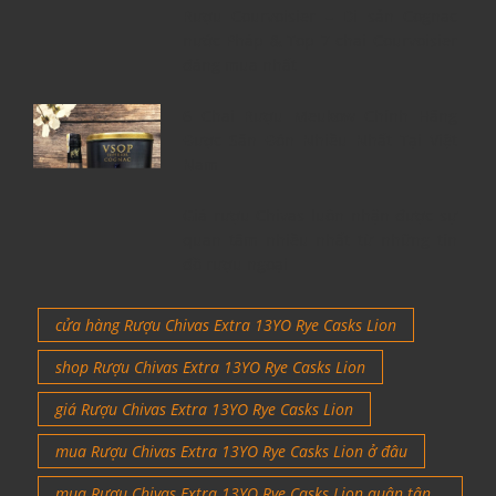
Rượu Courvoisier – Di sản Cognac
nước Pháp & Top 7 chai Courvoisier
đáng mua nhất
6 Chai Rượu Meukow Chính Hãng
Được Săn Đón Nhiều Nhất Tại Việt
Nam
Giá rượu Chivas luôn nhận được sự
quan tâm nhiều nhất từ những tín
đồ rượu ngoại
cửa hàng Rượu Chivas Extra 13YO Rye Casks Lion
shop Rượu Chivas Extra 13YO Rye Casks Lion
giá Rượu Chivas Extra 13YO Rye Casks Lion
mua Rượu Chivas Extra 13YO Rye Casks Lion ở đâu
mua Rượu Chivas Extra 13YO Rye Casks Lion quận tân