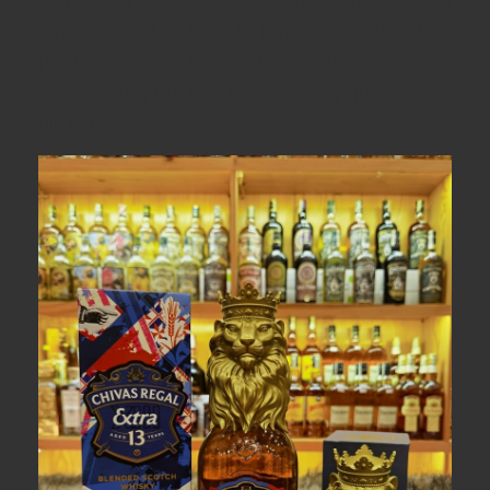
vani. Rượu Chivas Extra 13 năm thường được dùng
phổ biến trong các bữa tiệc họp mặt bạn bè, gia đình
và được dùng làm một món quà tặng, quà biếu vào
dịp lễ Tết.