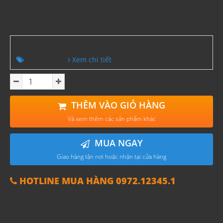
Nồng độ: 40%
Dòng rượu: Blended Scotch
Xuất xứ: Scotland
CHƯƠNG TRÌNH KHUYẾN MÃI
Giảm 120k
Xem chi tiết
THÊM VÀO GIỎ HÀNG
Và xem thêm các sản phẩm khác
MUA NGAY
Giao hàng tận nơi hoặc nhận tại cửa hàng
HOTLINE MUA HÀNG 0972.12345.1