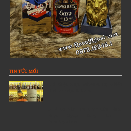
TIN TỨC MỚI
Giới thiệu Rượu Balvenie, Top 6 kiến
thức về Rượu Balvenie
5 Lý Do Nên Lựa Chọn Cửa Hàng
Rượu Ngoại Đồng Nai –
RuouNgoai.net