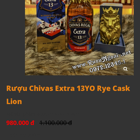
Rượu Chivas Extra 13YO Rye Cask
Lion
Mã sản phẩm:
5000299626276 sư tử
980.000 đ
1.100.000 đ
Thể tích: 700ml