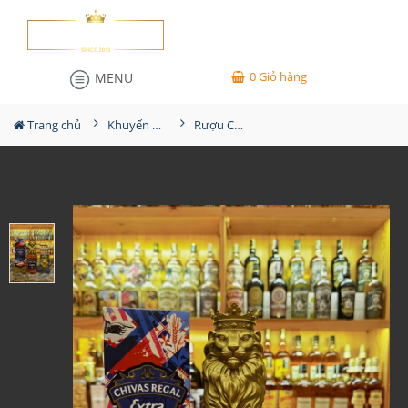
0
Giỏ hàng
MENU
Trang chủ
Khuyến Mãi Lớn
Rượu Chivas Extra 13YO Rye Cask Lion