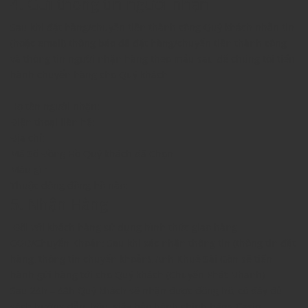
4. Gửi thông tin người nhận
Sau khi đặt hàng/chuyền tiền thành công Quý khách nhắn tin
(hoặc email) thông báo đã đặt hàng/chuyển tiền thành công
và thông tin người nhận hàng theo mẫu sau để chúng tôi tiến
hành chuyển hàng cho Quý khách.
Họ tên người nhận:
Điện thoại liên hệ:
Địa chỉ:
Mã Số Đồng Hồ Quý khách đã Chọn:
Màu gì :
Thuộc dòng đồng hồ nào:
5. Nhận Hàng
Đối với khách hàng sử dụng hình thức giao hàng
COD/Chuyển Khoản: Sau khi xác nhận thông tin (thông tin đặt
hàng, thông tin chuyển khoản), Anh Khuê Sài Gòn sẽ tiến
hành gửi hàng tới cho Quý khách (Chuyển Phát Nhanh)
Sau 24h – 48h Quý khách sẽ nhận được đồng hồ, có đầy đủ
sách hướng dẫn, hộp, giấy bảo hành chính hãng Casio.