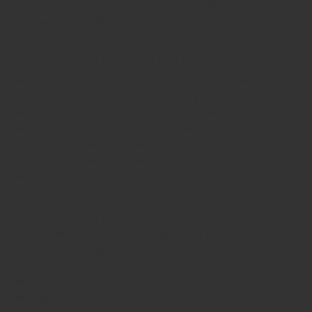
Cách 2: Đến trực tiếp 1 trong những cửa hàng trải dài từ bắc
vào Nam của Anh Khuê sài gòn để xem trực tiếp và mua
hàng. Xem Chi tiết
3. Chọn Hình Thức Thanh Toán
Cách 1: Giao hàng – Thu Tiền (COD): Nhân viên giao hàng sẽ
giao Đồng Hồ tới địa chị quý khách hàng cung cấp và thu tiền.
Cách 2: Chuyển khoản trực tiếp tới Tài Khoản của Anh Khuê
Sài Gòn: Thường được sử dụng khi khách hàng muốn Anh
Khuê chuyển phát nhanh món quà Quý khách chọn tới bạn
bè, người thân hoặc quý khách muốn có đồng hồ trong thời
gian sớm nhất.
Thông tin tài khoản ngân hàng:
Công ty Cổ Phần Anh Khuê Sài Gòn
Số tài khoản : 0251002726845 Ngân hàng Vietcombank
Chi nhánh: Bình Tây
Cách 3: Tới trực tiếp của hàng để mua rồi thanh toán (tiền
mặt hoặc cà thẻ)