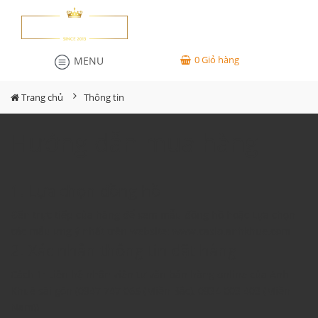
0
Giỏ hàng
MENU
Trang chủ
Thông tin
Hướng dẫn mua hàng
1. Lựa chọn đồng hồ
Đến trực tiếp của hàng để xem mẫu đồng hồ hoặc Lựa chọn
các mẫu ưng ý nhất trên website: www.casio.anhkhue.com
2. Xác nhận thông tin đặt hàng
Cách 1: Liên hệ nhân viên tư vấn bán hàng online của Anh
Khuê sài gòn (0947 747 065 (Miền Bắc), 0934 003 403 (Miền
Nam))