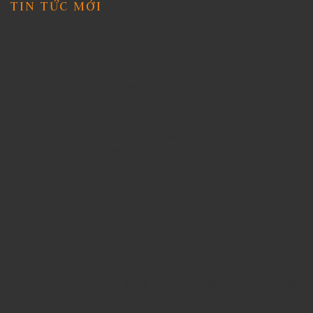
TIN TỨC MỚI
Giới thiệu Rượu Balvenie, Top 6 kiến
thức về Rượu Balvenie
5 Lý Do Nên Lựa Chọn Cửa Hàng Rượu
Ngoại Đồng Nai – RuouNgoai.net
Rượu Courvoisier – Di sản Cognac nước
Pháp & Top 7 chai Courvoisier đáng
mua nhất
6 Chai Rượu Meukow Chính Hãng Được
Săn Đón Nhiều Nhất Tại Việt Nam
Giá rượu Chivas luôn nhận được sự
quan tâm nhiều nhất từ những tín đồ
rượu ngoại