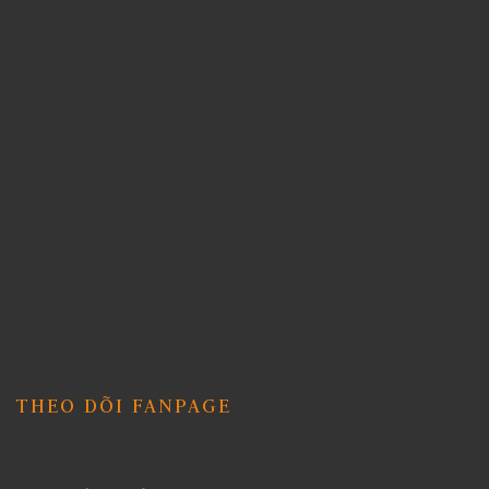
HƯỚNG DẪN ĐẶT HÀNG TRÊN WEBSITE:
1. Quý khách lựa chọn các mẫu đồng hồ trên website:
www.casio.anhkhue.com
2. Bấm vào các vị trí trong hình ảnh hướng dẫn với sản phẩm
quý khách ưng ý.
3. Tiếp tục bấm vào mục “Thanh Toán” ở trang thanh toán quý
khách chọn phương thức thanh toán.
4. Thực hiện theo các bước tại trang thanh toán. (Quý khách
cập nhật thông tin , sđt, địc chỉ ...)
5. Sau khi hoàn thành, chúng tôi sẽ liên hệ và xác nhận lại
đơn hàng và tiến hành giao hàng tới cho Quý khách.
THEO DÕI FANPAGE
G-Shock & Baby-G in Vietnam