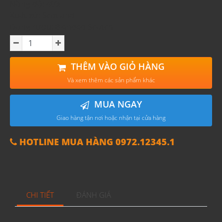
Nồng độ: 40%
Xuất xứ: Scotland
Dòng rượu: Blended Scotch
THÊM VÀO GIỎ HÀNG
Và xem thêm các sản phẩm khác
MUA NGAY
Giao hàng tận nơi hoặc nhận tại cửa hàng
HOTLINE MUA HÀNG 0972.12345.1
CHI TIẾT
ĐÁNH GIÁ