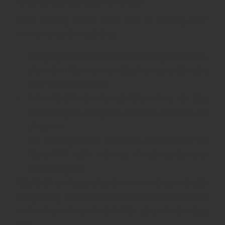
trong từng ngụm rượu
XR21 là dòng whisky
thích hợp để thưởng thức
theo phong cách quý ông:
Uống nguyên chất (Neat):
Cách uống tinh tế nhất,
giúp cảm nhận trọn vẹn tầng hương vị đậm sâu,
phức hợp và mượt mà.
Thêm đá (On the Rocks):
Giúp mở ra các tầng
hương ẩn giấu, mang đến cảm giác mượt mà, dễ
uống hơn.
Kết hợp cigar hoặc chocolate đen:
Làm nổi bật
hậu vị khói – gỗ – mật ong, cho trải nghiệm trọn
vẹn và đẳng cấp.
Đây là dòng whisky
xứng tầm cho những buổi tiệc
sang trọng, buổi họp mặt đối tác hay dịp sum vầy
cuối năm
, nơi mọi khoảnh khắc đều trở nên đáng
nhớ.