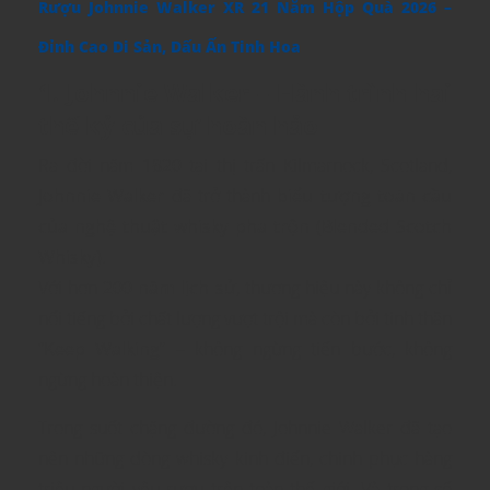
Rượu Johnnie Walker XR 21 Năm Hộp Quà 2026 –
Đỉnh Cao Di Sản, Dấu Ấn Tinh Hoa
1. Johnnie Walker – Hành trình hai
thế kỷ của sự hoàn hảo
Ra đời năm
1820
tại thị trấn Kilmarnock, Scotland,
Johnnie Walker
đã trở thành
biểu tượng toàn cầu
của nghệ thuật whisky pha trộn (Blended Scotch
Whisky)
.
Với hơn
200 năm lịch sử
, thương hiệu này không chỉ
nổi tiếng bởi chất lượng vượt trội mà còn bởi tinh thần
“
Keep Walking
” – không ngừng tiến bước, không
ngừng hoàn thiện.
Trong suốt chặng đường đó, Johnnie Walker đã tạo
nên những dòng whisky kinh điển, chinh phục hàng
triệu người yêu rượu trên toàn thế giới. Và trong số