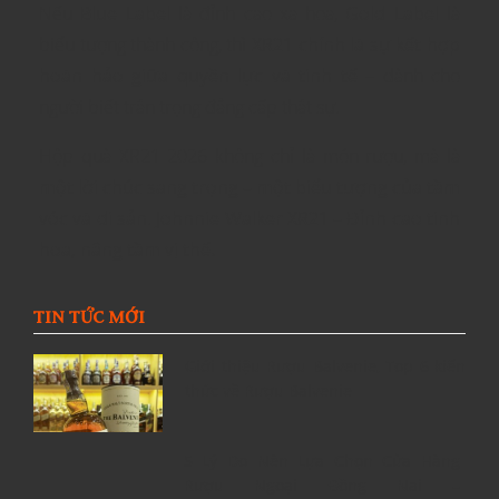
Nếu
Blue Label
là đỉnh cao xa hoa,
Gold Label
là
biểu tượng thành công, thì
XR21 chính là sự kết hợp
hoàn hảo giữa quyền lực và tinh tế
– dành cho
người biết trân trọng đẳng cấp thật sự.
Hộp quà XR21 2026 không chỉ là món rượu, mà là
một lời chúc sang trọng – một biểu tượng của tầm
vóc và di sản
.
Johnnie Walker XR21 – Đỉnh cao tinh
hoa, nâng tầm vị thế.
TIN TỨC MỚI
Giới thiệu Rượu Balvenie, Top 6 kiến
thức về Rượu Balvenie
5 Lý Do Nên Lựa Chọn Cửa Hàng
Rượu Ngoại Đồng Nai –