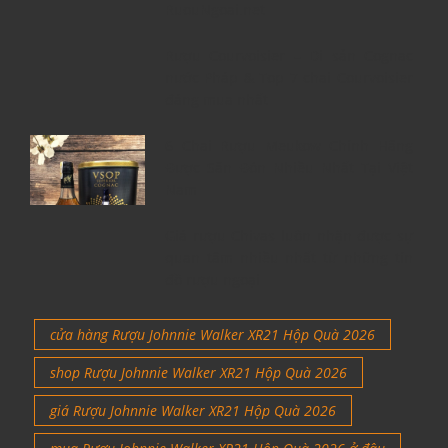
RuouNgoai.net
Rượu Courvoisier – Di sản Cognac
nước Pháp & Top 7 chai Courvoisier
đáng mua nhất
6 Chai Rượu Meukow Chính Hãng
Được Săn Đón Nhiều Nhất Tại Việt
Nam
Giá rượu Chivas luôn nhận được sự
quan tâm nhiều nhất từ những tín
đồ rượu ngoại
cửa hàng Rượu Johnnie Walker XR21 Hộp Quà 2026
shop Rượu Johnnie Walker XR21 Hộp Quà 2026
giá Rượu Johnnie Walker XR21 Hộp Quà 2026