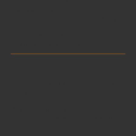
Hương vị đặc trưng:
Mật ong, cam, vani, gỗ sồi,
hạnh nhân, khói nhẹ
Phụ kiện hộp quà:
01 chai XR21 + 02 ly thủy tinh
cao cấp in logo
Phù hợp:
Làm quà biếu, tặng Tết, kỷ niệm hoặc
thưởng thức trong dịp trọng đại
9. Kết luận – Di sản vàng của
Johnnie Walker
Johnnie Walker XR21 Hộp Quà 2026
là sự hòa
quyện giữa
nghệ thuật pha trộn tinh hoa và tinh
thần tiến bước bất tận
.
Mỗi giọt rượu chứa đựng
bản lĩnh của người đàn
ông hiện đại
– trầm tĩnh, sâu sắc nhưng không kém
phần táo bạo và mạnh mẽ.