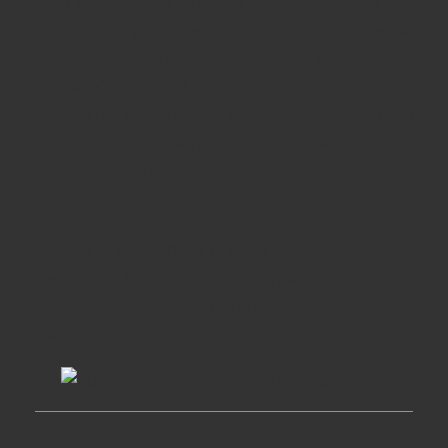
XR21 mang cấu trúc hương vị
phức hợp và tròn trịa
,
mở đầu bằng
vị ngọt mượt của mật ong và
caramel
, tiếp đến là
hương trái cây khô, vỏ cam,
quế và gỗ sồi tinh tế
.
Lớp vị khói nhẹ nhàng từ malt Islay cân bằng hoàn
hảo với vị ngọt tự nhiên, đem đến cảm giác vừa mạnh
mẽ, vừa thanh thoát.
Hậu vị (Finish):
Dài, sâu và êm ái. Dư vị đọng lại là
vani, gỗ cháy và
socola đen
, kết thúc trong sự trọn vẹn và đẳng cấp –
một cảm giác “chạm đến đỉnh cao của whisky trưởng
thành”.
5. Quy trình sản xuất – Cẩn mật và