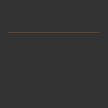
Quà Tết gia đình, tri ân cha mẹ, người thân.
Sưu tầm và trưng bày trong tủ rượu sang
trọng.
“Tặng XR21 – Tặng đẳng cấp và lời chúc
thịnh vượng viên mãn.”
8. Thông tin sản phẩm chi tiết
Tên sản phẩm:
John Walker & Sons XR 21 Years
Gift Box 2026
Dung tích:
750ml
Nồng độ:
40% ABV
Phân loại:
Blended Scotch Whisky
Thành phần:
Pha trộn từ những dòng whisky quý
hiếm, ủ ít nhất 21 năm
Xuất xứ:
Scotland
Màu sắc:
Hổ phách sậm ánh đồng