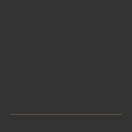
tinh xảo
Johnnie Walker XR21 được chế tác từ
những thùng
whisky quý hiếm
được chọn lọc thủ công, có tuổi đời
ít nhất 21 năm
, đến từ các vùng nổi tiếng như
Speyside, Highlands và Islay.
Các Master Blender đã sử dụng kỹ thuật pha trộn độc
quyền của nhà John Walker & Sons – đảm bảo
sự cân
bằng hoàn hảo giữa độ mượt, chiều sâu và hương
vị khói tinh tế
.
Nhờ đó, XR21 được giới chuyên gia whisky đánh giá là
một trong những phiên bản Blended Scotch
Whisky 21 năm xuất sắc nhất thế giới.
6. Cách thưởng thức – Đẳng cấp