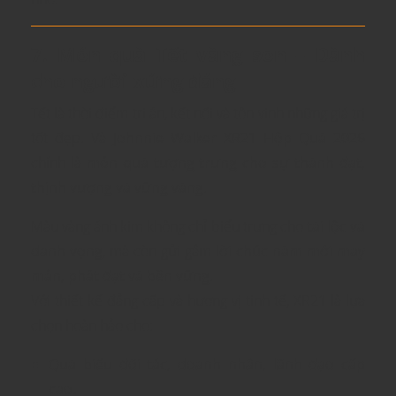
7. Món quà Tết vàng son – Dành
cho người xứng đáng
Tết là thời điểm tri ân, kết nối và tôn vinh những giá trị
tốt đẹp. Và
Johnnie Walker XR21 Hộp Quà 2026
chính là
món quà tượng trưng cho sự thành đạt,
thịnh vượng và vững vàng
.
Màu vàng ánh kim không chỉ biểu trưng cho
tài lộc và
danh vọng
, mà còn gửi gắm
lời chúc năm mới may
mắn, phát đạt và bền vững
.
Với thiết kế đẳng cấp và hương vị tinh tế, XR21 là lựa
chọn hoàn hảo cho:
Quà biếu đối tác, doanh nhân, lãnh đạo cấp
cao.