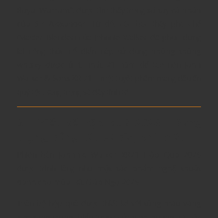
Royal Warrant”
, được tìm thấy trong
sổ tay cá nhân
của Sir Alexander
. Từ đó, các bậc thầy pha chế
(Master Blender) của Johnnie Walker đã phục dựng
lại công thức cổ điển này, sử dụng
những thùng
whisky được ủ ít nhất 21 năm
để tạo nên
John
Walker & Sons XR 21
– một tuyệt phẩm mang dấu ấn
quý tộc, sang trọng và đầy tinh tế.
3. Thiết kế hộp quà 2026 – Sang
trọng, đẳng cấp và đầy khí chất
Phiên bản
Johnnie Walker XR21 Hộp Quà 2026
được trình làng như
một tác phẩm nghệ thuật
dành cho mùa Tết Giáp Ngọ 2026
.
Toàn bộ hộp quà được thiết kế với
tông màu vàng
kim sang trọng
, biểu tượng của
vinh quang, tài lộc