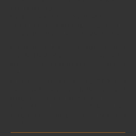
và sự thịnh vượng
.
Logo
John Walker & Sons
cùng chữ
XR21
được
dập
nổi tinh tế trên nền ánh vàng gương
, toát lên vẻ
đẹp quyền lực, đẳng cấp và sang trọng vượt thời gian.
Bên trong hộp quà là
chai XR21 dung tích 750ml
với
dáng chai pha lê vuông vức, mạnh mẽ, nắp đúc kim
loại cao cấp – biểu tượng cho
sự kiêu hãnh của quý
ông hiện đại
.
Đi kèm là
hai ly thủy tinh in nổi logo “XR21”
, hoàn
thiện bộ quà tặng sang trọng, tinh tế và xứng đáng với
những dịp đặc biệt. Bộ quà XR21 Hộp Quà 2026
không chỉ là một món rượu, mà còn là
một biểu
tượng của thành công, quyền lực và sự trân
trọng.