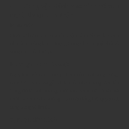
4. Hương vị – Đỉnh cao tinh tế của
nghệ thuật pha trộn
Màu sắc:
XR21 sở hữu màu
hổ phách sậm ánh đồng
, lấp lánh
như ánh hoàng kim – tượng trưng cho sự quý phái và
vững chãi của thời gian.
Hương thơm (Nose):
Ngay khi mở nắp, hương thơm của
mật ong rừng,
cam tươi, vani và gỗ sồi
lan tỏa nhẹ nhàng. Xen lẫn
trong đó là
nốt hương khói mờ, nhục đậu khấu và
chút hạnh nhân nướng
– tạo nên tổng thể quyến rũ,
sang trọng và ấm áp.
Vị rượu (Palate):