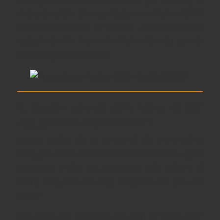
những tác phẩm đỉnh cao ấy,
Johnnie Walker XR 21
Years Old
là một kiệt tác đặc biệt – kết tinh từ
di sản
quý giá của Sir Alexander Walker II
, cháu trai của
người sáng lập John Walker.
2. Nguồn gốc và cảm hứng ra đời
của Johnnie Walker XR21
Johnnie Walker XR 21 ra đời để
tôn vinh những
đóng góp vĩ đại của Sir Alexander Walker II
– người
từng được Hoàng gia Anh phong tước Hiệp sĩ vì
những cống hiến của ông trong lĩnh vực pha chế
whisky.
Cảm hứng cho dòng rượu này đến từ
“Công thức