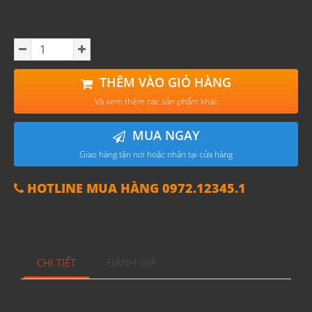
Thể Tích: 750ml
Nồng Độ:12,5
THÊM VÀO GIỎ HÀNG
Và xem thêm các sản phẩm khác
MUA NGAY
Giao hàng tận nơi hoặc nhận tại cửa hàng
HOTLINE MUA HÀNG 0972.12345.1
CHI TIẾT
ĐÁNH GIÁ
Rượu vang JP Chenet Cabernet - Syrah
được làm từ