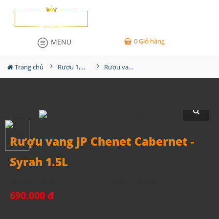
0
Giỏ hàng
MENU
Trang chủ
Rượu 1,5L-2L-3L-4,5L
Rượu vang JP Chenet Cabernet - Syrah 1.5L
Rượu vang JP Chenet Cabernet -
Syrah 1.5L
Mã sản phẩm:
JP Chenet 1.5L 498342734535
690.000 đ
Xuất Xứ: Pháp