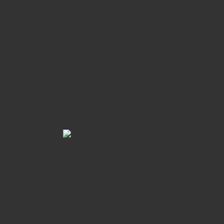
những trái nho Cabernet Sauvignon và Syrah chọn lọc
kỹ lưỡng từ vùng Languedoc thuộc miền nam nước
Pháp, tạo ra vị rượu mềm mại, tươi sáng rất dễ uống.
Rượu vang JP Chenet Cabernet - Syrah
chính
hãng mang những phức hợp hương thơm đa dạng và
tinh tế của trái cây chín đỏ, anh đào, nho đen, phảng
phất hương thơm dịu nhẹ của vani, gia vị và hạt tiêu.
Rượu vang có vị không ngọt với nồng độ trung bình,
dễ uống. Vị trái cây đậm đà, đằm thắm xen lẫn vị cay
nhè nhẹ, vị chua tươi mới, sống động và dư vị sâu lắng
kéo dài.