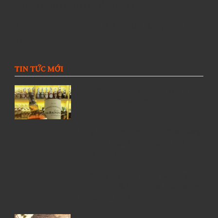
Uống ngon nhất ở nhiệt độ 16 - 18 độC
Uống cùng các món ăn thịt đỏ, đồ nướng, các món
hầm..
TIN TỨC MỚI
Giới thiệu Rượu Balvenie, Top 6 kiến
thức về Rượu Balvenie
5 Lý Do Nên Lựa Chọn Cửa Hàng
Rượu Ngoại Đồng Nai –
RuouNgoai.net
Rượu Courvoisier – Di sản Cognac
nước Pháp & Top 7 chai Courvoisier
đáng mua nhất