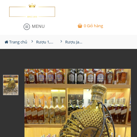
0
Giỏ hàng
MENU
Trang chủ
Rượu 1,5L-2L-3L-4,5L
Rượu Janu's XO Gold 3000ml