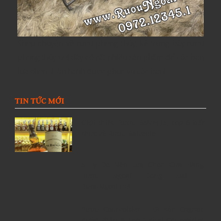
Shop chuyên về rượu phong thủy, kệ trưng bày rượu
phong thủy nơi đây có rất nhiều sản phẩm để các bạn
lựa chọn. Hân hạnh được phục vụ các bạn!
TIN TỨC MỚI
Giới thiệu Rượu Balvenie, Top 6 kiến
thức về Rượu Balvenie
5 Lý Do Nên Lựa Chọn Cửa Hàng
Rượu Ngoại Đồng Nai –
RuouNgoai.net
Rượu Courvoisier – Di sản Cognac
nước Pháp & Top 7 chai Courvoisier