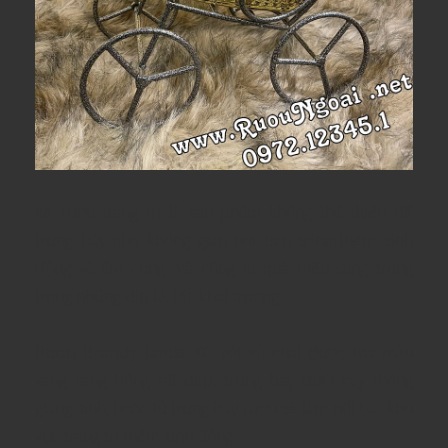
Kệ rượu trang trí là sản phẩm không thể thiếu để
trưng bày cho không gian nơi bạn sống thêm sinh
động và ấm cúng. Và cũng là quà biếu sang trọng
trong những dịp lễ, tết, khai trương, …
Rượu Brandy Janus XO
với vỏ chai được mạ màu
vàng sáng bóng rất đẹp, trưng bày dưới cây thông
giáng sinh, hoặc tủ trưng bày rượu sẽ làm nổi bật khu
vực trang trí thêm sinh động.