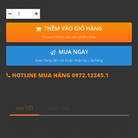
Dòng rượu: Brandy
THÊM VÀO GIỎ HÀNG
Và xem thêm các sản phẩm khác
MUA NGAY
Giao hàng tận nơi hoặc nhận tại cửa hàng
HOTLINE MUA HÀNG 0972.12345.1
CHI TIẾT
ĐÁNH GIÁ
Brandy theo nghĩa rộng nhất là loại rượu mạnh được
chế biến từ sự chưng cất của rượu vang hay từ trái