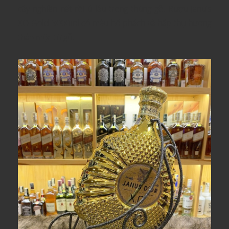
cây nghiền nát rồi ủ lâu trong thùng gỗ.
Rượu Janu's
XO Gold 3000ml có màu hổ phách và hấp thụ hương
thảo mộc từ gỗ.