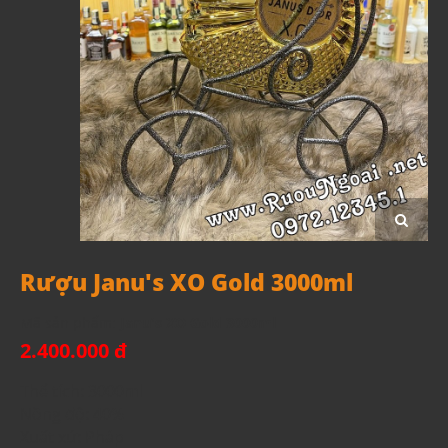
Rượu Janu's XO Gold 3000ml
Mã sản phẩm:
Janu's XO Gold 3000ml
2.400.000 đ
Thể tích: 3000ml
Nồng độ: 40%
Xuất xứ: Pháp