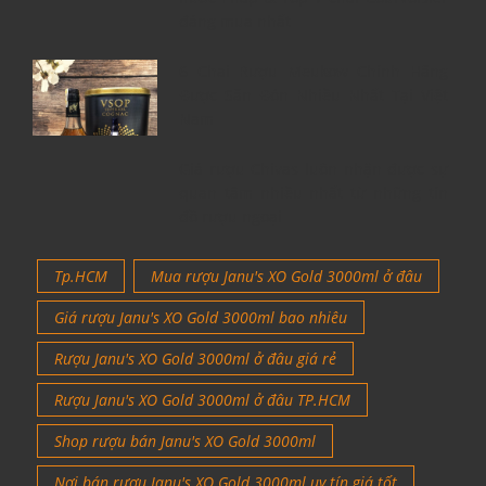
đáng mua nhất
6 Chai Rượu Meukow Chính Hãng
Được Săn Đón Nhiều Nhất Tại Việt
Nam
Giá rượu Chivas luôn nhận được sự
quan tâm nhiều nhất từ những tín
đồ rượu ngoại
Tp.HCM
Mua rượu Janu's XO Gold 3000ml ở đâu
Giá rượu Janu's XO Gold 3000ml bao nhiêu
Rượu Janu's XO Gold 3000ml ở đâu giá rẻ
Rượu Janu's XO Gold 3000ml ở đâu TP.HCM
Shop rượu bán Janu's XO Gold 3000ml
Nơi bán rượu Janu's XO Gold 3000ml uy tín giá tốt