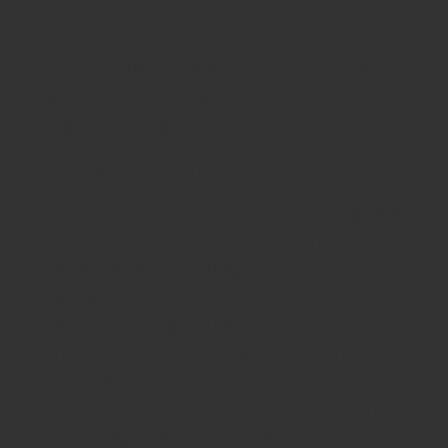
phái, biểu tượng của thịnh vượng
Phiên bản
The Dalmore King Alexander III Hộp Quà
2026
được thiết kế dành riêng cho
mùa Tết Giáp
Ngọ 2026
, mang phong cách
tối giản – hiện đại –
đẳng cấp hoàng gia.
Bộ hộp quà gồm hai phần:
Hộp da trắng ngà ánh kim sang trọng
, in nổi
logo
hươu bạc 12 nhánh
và dòng chữ
“King
Alexander III”
, biểu trưng cho
sự thuần khiết và
quý tộc.
Phần hộp trong màu đen nhám quyền lực
, tạo
nên sự tương phản hoàn hảo – biểu tượng của
sức
mạnh và bản lĩnh.
Sự kết hợp giữa
trắng – đen – đỏ
tạo nên tổng thể
hài hòa, sang trọng và đầy năng lượng. Phần tay xách