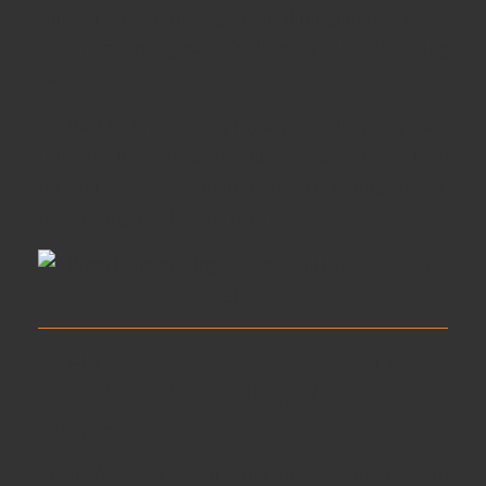
kim loại cao cấp được gia công tỉ mỉ, giúp hộp vừa là
vật phẩm trưng bày
, vừa là
món quà biếu đẳng
cấp
.
Với thiết kế tinh xảo và ý nghĩa phong thủy may mắn,
Dalmore King Alexander III Gift Box 2026
là món
quà Tết sang trọng, biểu tượng của
vương quyền,
thành công và phú quý trọn vẹn.
5. Hương vị – Sự hòa quyện hoàn
hảo của tinh hoa thời gian
Màu sắc:
Rượu có sắc
hổ phách đồng ánh đỏ ruby
, gợi cảm