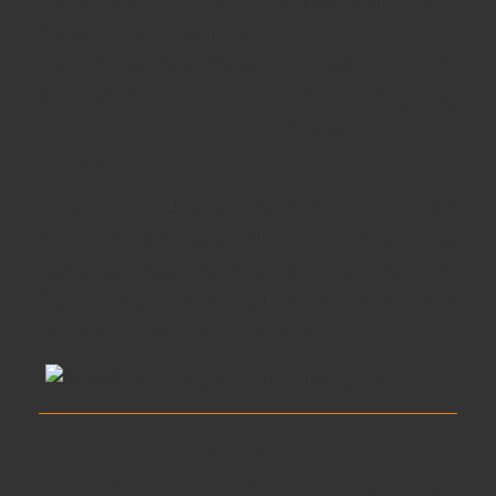
cho tổ tiên nhà Mackenzie, sau khi họ cứu mạng ngài
khỏi một con hươu hung dữ.
Từ đó, biểu tượng ấy không chỉ là huy hiệu danh dự
mà còn là
linh hồn của The Dalmore
, tượng trưng
cho
sức mạnh, trí tuệ và sự vươn lên của quý tộc
Scotland.
Trong số các dòng whisky danh tiếng của The
Dalmore,
King Alexander III
được xem là
đỉnh cao
của sự sáng tạo
, là tác phẩm độc nhất vô nhị trong
thế giới whisky, tôn vinh câu chuyện lịch sử gắn liền
với vị vua huyền thoại Alexander III.
2. The Dalmore King Alexander III
– Câu chuyện từ huyền thoại đến