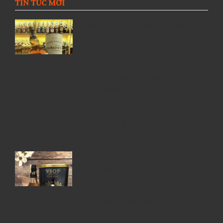
TIN TỨC MỚI
Giới thiệu Rượu Balvenie, Top 6 kiến
thức về Rượu Balvenie
5 Lý Do Nên Lựa Chọn Cửa Hàng
Rượu Ngoại Đồng Nai –
RuouNgoai.net
Rượu Courvoisier – Di sản Cognac
nước Pháp & Top 7 chai Courvoisier
đáng mua nhất
6 Chai Rượu Meukow Chính Hãng
Được Săn Đón Nhiều Nhất Tại Việt
Nam
Giá rượu Chivas luôn nhận được sự
quan tâm nhiều nhất từ những tín