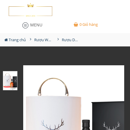
0
Giỏ hàng
MENU
Trang chủ
Rượu Whisky
Rượu Dalmore King Alexander III Hộp Quà 2026