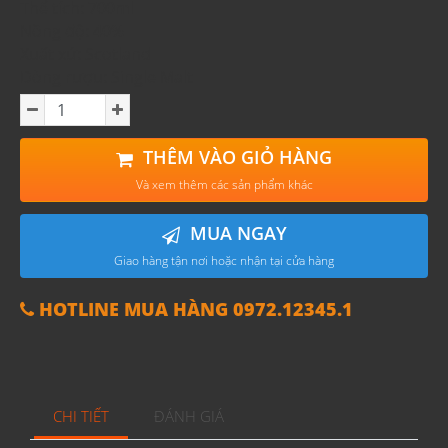
Thể tích: 700ml
Nồng độ: 40%
Xuất xứ: Scotland
Dòng rượu: Single Malt
THÊM VÀO GIỎ HÀNG
Và xem thêm các sản phẩm khác
MUA NGAY
Giao hàng tận nơi hoặc nhận tại cửa hàng
HOTLINE MUA HÀNG 0972.12345.1
CHI TIẾT
ĐÁNH GIÁ