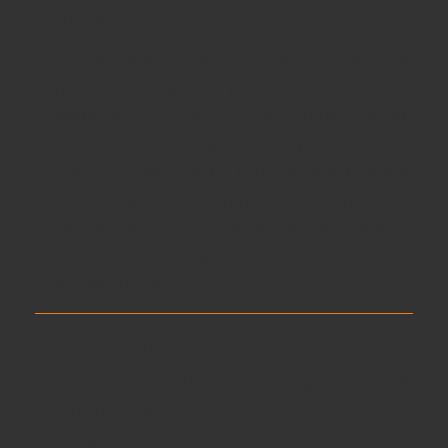
Dành tặng:
Đối tác, doanh nhân, lãnh đạo cấp cao
– thể
hiện sự trân trọng và đẳng cấp.
Người thân, bạn bè thân thiết
– như một lời chúc
sức khỏe, thành công và phú quý
.
Cho chính bản thân
– như
một phần thưởng
xứng đáng
cho hành trình nỗ lực và thành tựu.
Tặng The Dalmore King Alexander III – Tặng cả
một di sản của thời gian, tặng đỉnh cao của sự
tinh tế và quý tộc.
8. Thông tin sản phẩm chi tiết
Tên sản phẩm:
The Dalmore King Alexander III
Gift Box 2026
Dung tích:
700ml