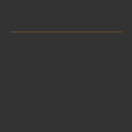
Dalmore King Alexander III không chỉ là rượu – đó là
một khoảnh khắc thưởng thức đỉnh cao
, nơi người
uống hòa mình cùng di sản whisky hoàng gia.
7. Món quà Tết 2026 – Tặng tinh
hoa, gửi thịnh vượng
Dịp
Tết Giáp Ngọ 2026
, khi mọi người tìm kiếm
món
quà vừa sang trọng vừa ý nghĩa
, thì
Dalmore King
Alexander III Hộp Quà 2026
chính là lựa chọn hoàn
hảo.
Hộp quà mang biểu tượng
hươu bạc quyền quý
,
màu sắc tinh tế, và câu chuyện lịch sử đậm tính biểu
trưng – tất cả tạo nên
một món quà thể hiện tầm
vóc và đẳng cấp người tặng.