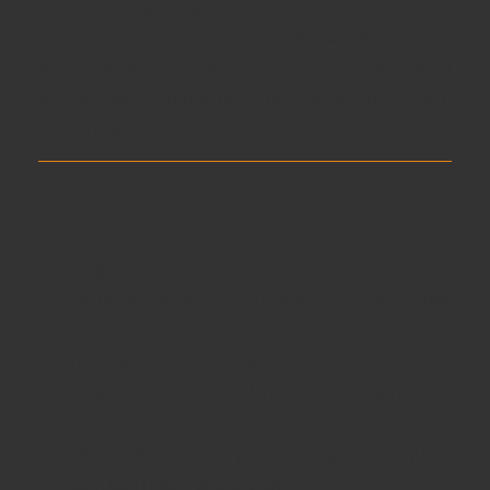
Dài, ấm và sang trọng.
Đọng lại là vị
chocolate đắng, cam nướng và hương
gỗ sồi lâu năm
, kéo dài đầy mê hoặc – khiến người
thưởng thức chỉ muốn nhắm mắt để tận hưởng thêm
một lần nữa.
6. Cách thưởng thức – Tận hưởng
đỉnh cao của whisky
Uống nguyên chất (Neat):
Cách tuyệt vời nhất để
cảm nhận trọn vẹn độ phức hợp của sáu loại thùng
ủ.
Thêm đá (On the Rocks):
Làm dịu nồng độ, giúp
hương vani và chocolate lan tỏa nhẹ nhàng hơn.
Kết hợp cigar hoặc chocolate đen 70%:
Trải
nghiệm chuẩn quý ông, nơi hương vị hòa quyện
thành bản nhạc của thời gian.