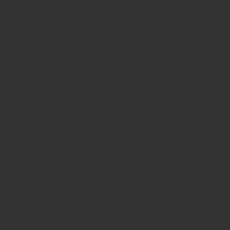
giác ấm áp, quý phái và đầy cuốn hút.
Hương thơm (Nose):
Mở đầu là hương
cam cháy, nho khô, chocolate
đen và gỗ sồi
, xen lẫn hương
vani, hạnh nhân và da
thuộc
. Một tầng hương phức tạp, tròn đầy và gợi cảm
– đúng chất Dalmore.
Vị rượu (Palate):
Mượt mà và sâu lắng, mở đầu bằng vị
mật ong,
caramel, mứt cam và hạt nhục đậu khấu
, kế đến là
vị
mận chín, hạnh nhân và cà phê mocha
.
Từng ngụm rượu là hành trình khám phá, mỗi tầng
hương mở ra một cung bậc cảm xúc mới.
Hậu vị (Finish):