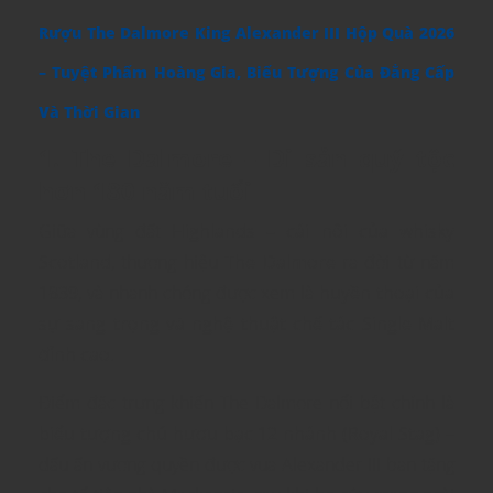
Rượu The Dalmore King Alexander III Hộp Quà 2026
– Tuyệt Phẩm Hoàng Gia, Biểu Tượng Của Đẳng Cấp
Và Thời Gian
1. The Dalmore – Di sản quý tộc
hơn 180 năm tuổi
Giữa vùng đất
Highlands – cái nôi của whisky
Scotland
, thương hiệu
The Dalmore
ra đời từ năm
1839
, và nhanh chóng được xem là
huyền thoại của
sự sang trọng và nghệ thuật chế tác Single Malt
đỉnh cao
.
Điểm đặc trưng khiến The Dalmore nổi bật chính là
biểu tượng chú hươu bạc 12 nhánh (Royal Stag)
–
dấu ấn vương quyền được vua Alexander III ban tặng