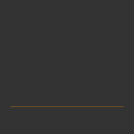
Nồng độ:
40% ABV
Phân loại:
Single Malt Scotch Whisky
Xuất xứ:
Highlands – Scotland
Số lượng thùng ủ:
6 loại (Bourbon, Sherry,
Madeira, Marsala, Port, Cabernet Sauvignon)
Màu sắc:
Hổ phách đồng ánh ruby
Hương vị:
Cam caramel, chocolate đen, mận khô,
mật ong, gỗ sồi
Thiết kế hộp:
Da trắng ngà sang trọng, hộp đen
quyền lực, tay xách kim loại cao cấp
Phù hợp:
Quà biếu Tết, quà doanh nhân, quà sưu
tầm cao cấp
9. Kết luận – The Dalmore King
Alexander III: Khi whisky trở