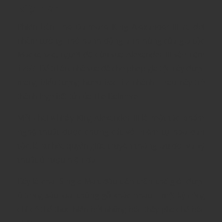
kiệt tác
Phiên bản
The Dalmore King Alexander III
ra đời
nhằm
tưởng nhớ hành động anh hùng của gia tộc
Mackenzie
, người đã cứu vua Alexander III vào năm
1263. Để tri ân, nhà vua đã cho phép gia tộc này được
mang biểu tượng hươu bạc 12 nhánh – sau này trở
thành logo bất tử của The Dalmore.
Mỗi chai whisky King Alexander III là
một tác phẩm
nghệ thuật được chưng cất với niềm tự hào dân
tộc
, là sự hòa quyện giữa
truyền thống lâu đời và kỹ
thuật ủ rượu hiện đại
.
Đây là
chai Single Malt đầu tiên trên thế giới
được
ủ trong
sáu loại thùng gỗ khác nhau
– một kỳ công
chỉ có thể thực hiện bởi những bậc thầy pha chế bậc