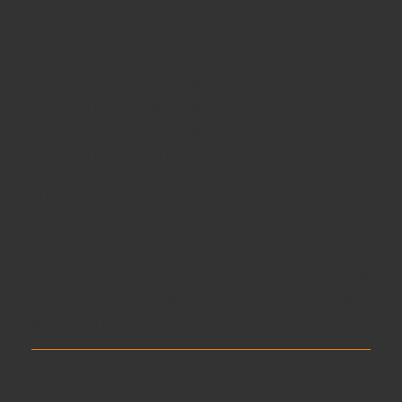
ngào, dẻo dai và tròn vị.
Thùng Marsala (Sicily)
– cho thêm hương hoa
quả chín và mật ong rừng.
Thùng Port Pipe (Bồ Đào Nha)
– mang lại sắc
thái đỏ ruby và vị mận đậm.
Thùng Cabernet Sauvignon (Pháp)
– làm tăng
cấu trúc tannin tinh tế và chiều sâu hương vị.
Sự hòa quyện hoàn hảo của sáu loại thùng này tạo
nên một Dalmore King Alexander III
đa tầng hương
vị, phong phú và tinh tế bậc nhất thế giới.
Đây không chỉ là whisky, mà là
một bản giao hưởng
của thời gian, của gỗ, của trái cây và của nghệ
thuật pha chế.
4. Hộp Quà 2026 – Sang trọng, quý