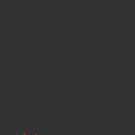
thành nghệ thuật
The Dalmore King Alexander III Hộp Quà 2026
là
đỉnh cao của kỹ nghệ chế tác rượu whisky
Scotland
, là biểu tượng của
vương quyền, tinh tế và
sự trường tồn của thời gian.
Không chỉ là một chai rượu, mà là
tác phẩm của lịch
sử và nghệ thuật
, dành cho những ai hiểu giá trị của
sự hoàn hảo và đẳng cấp thực sự.
The Dalmore King Alexander III – “Tôn vinh huyền
thoại, khẳng định đẳng cấp.”
Món quà xứng đáng cho người dẫn đầu – cho thành
công, cho di sản và cho một khởi đầu thịnh vượng
năm 2026.