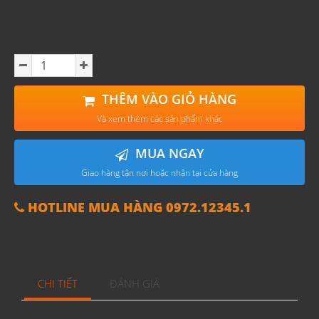
Xuất Xứ: Scotland
Thể Tích: 750ml
Nồng Độ:40%
THÊM VÀO GIỎ HÀNG
Và xem thêm các sản phẩm khác
MUA NGAY
Giao hàng tận nơi hoặc nhận tại cửa hàng
HOTLINE MUA HÀNG 0972.12345.1
CHI TIẾT
ĐÁNH GIÁ