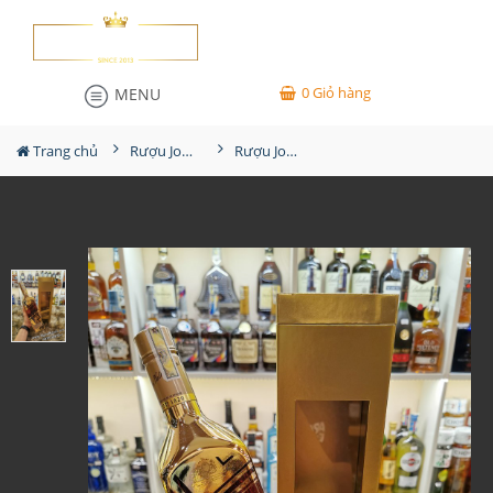
0
Giỏ hàng
MENU
Trang chủ
Rượu Johnnie walker
Rượu Johnnie Walker Gold Label Limited