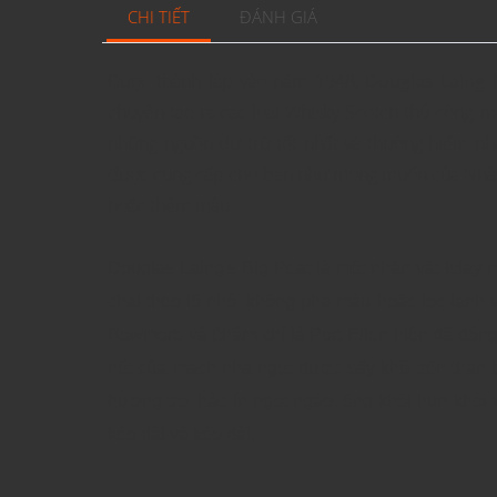
CHI TIẾT
ĐÁNH GIÁ
Được thành lập vào năm 1948,
Douglas Laing
l
chuyên tạo ra các loại Whisky Scotch thủ công, 
những nguồn dự trữ tốt nhất và thường hiếm nhấ
được cung cấp cho bạn như mong muốn của Nhà c
hoặc thêm màu.
Douglas Laing's Big Peat là một nhân vật Islay
chai theo lô nhỏ, không pha màu hoặc lọc lạnh v
Bowmore và (thậm chí là Port Ellen hiện đã đóng 
nốt của mạch nha ngọt được sấy khô trên than 
hương tro, hắc ín ngọt ngào, ống khói hun khói v
kéo dài và kéo dài.