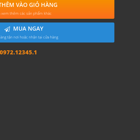
THÊM VÀO GIỎ HÀNG
 xem thêm các sản phẩm khác
MUA NGAY
àng tận nơi hoặc nhận tại cửa hàng
972.12345.1