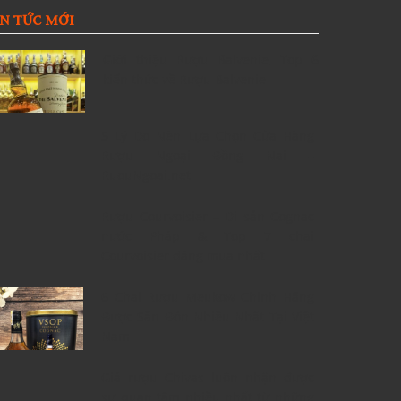
IN TỨC MỚI
Giới thiệu Rượu Balvenie, Top 6
kiến thức về Rượu Balvenie
5 Lý Do Nên Lựa Chọn Cửa Hàng
Rượu Ngoại Đồng Nai –
RuouNgoai.net
Rượu Courvoisier – Di sản Cognac
nước Pháp & Top 7 chai
Courvoisier đáng mua nhất
6 Chai Rượu Meukow Chính Hãng
Được Săn Đón Nhiều Nhất Tại Việt
Nam
Giá rượu Chivas luôn nhận được
sự quan tâm nhiều nhất từ những