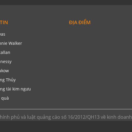
TIN
ĐỊA ĐIỂM
vas
nnie Walker
allan
nessy
ukow
ng Thủy
ng tài kim ngưu
 quà
hính phủ và luật quảng cáo số 16/2012/QH13 về kinh doan
 hoạt động phi lơi nhuận. Chúng tôi không kinh doanh trực ti
 ngoại hoặc gọi tới số hotline để được tư vấn. ( giá trên we