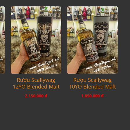
Rượu Scallywag
Rượu Scallywag
12YO Blended Malt
10YO Blended Malt
2.150.000 đ
1.850.000 đ