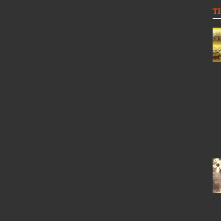
T
à nhà sản xuất máy xay và đóng chai độc lập hàng đầu
mẻ nhỏ và
Single Cask Scotch
. Được lựa chọn thủ công từ
t có sẵn trên khắp Scotland, rượu Whisky của chúng tôi
hưng cất: Ở độ cồn cao và tự hào mà không cần lọc lạnh
 nóng nảy với một khía cạnh ngọt ngào. Đây là cách đóng
à chỉ chứa Islay Malt Whisky, bao gồm Ardbeg, Caol Ila,
cửa). Big Peat tươi, có vị mặn và sạch trên mũi, với các
bùn. Điển hình là Islay trong hương vị, vòm miệng mang
à chất lượng bãi biển mặn tinh tế, với kết thúc phenolic