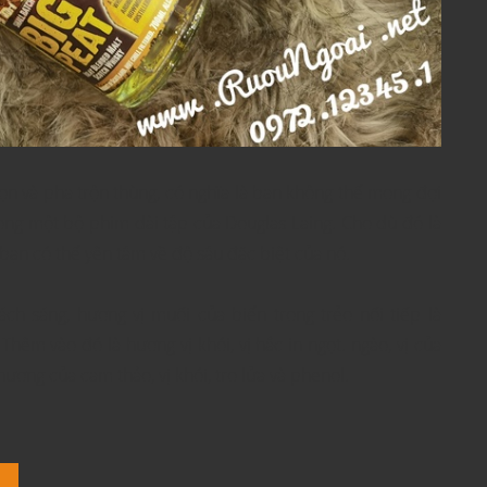
n và pha trộn thùng, có nghĩa là bạn không thể mong đợi
trong một bộ phim dài tập của Douglas Laing. Cho dù đó là
bạn có thể yên tâm về độ sâu đặc biệt của nó.
ch sáng, hương vị muối của biển trong trẻo nối tiếp là
hêm vào đó là hương vị khói, vị hắc in ngọt. ngào, vị của
hương của cam thảo, vị khói, tro lửa và phenol.