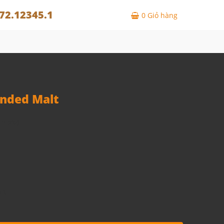
72.12345.1
0
Giỏ hàng
ended Malt
T1230
lt