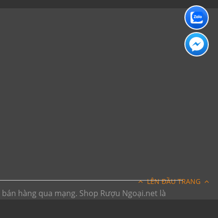
LÊN ĐẦU TRANG
h bán hàng qua mạng. Shop Rượu Ngoại.net là
ếp trên internet. Vui lòng đến trực tiếp đến các
bsite chỉ mang tính chất tham khảo)