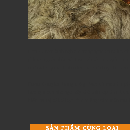
Hơn 70 năm kinh nghiệm trong nghệ thuật lựa chọ
gì khác ngoài nhân vật tuyệt vời và sự quyến rũ 
rượu whisky mạch nha đơn, hạt đơn hay pha trộn, 
Rượu Douglas Laing's Big Peat
có màu hổ phá
hương mạch nha ngọt sấy khô trên lớp than bùn. T
biển, hậu vị dài, tái tạo vòm miệng với vị mặn mùi 
SẢN PHẨM CÙNG LOẠI