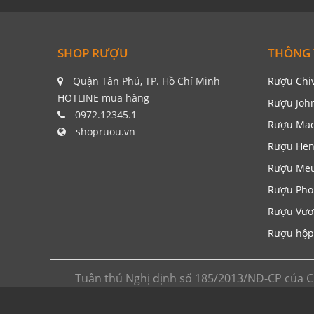
SHOP RƯỢU
THÔNG 
Quận Tân Phú, TP. Hồ Chí Minh
Rượu Chi
HOTLINE mua hàng
Rượu Joh
0972.12345.1
Rượu Mac
shopruou.vn
Rượu Hen
Rượu Me
Rượu Pho
Rượu Vươ
Rượu hộp
Tuân thủ Nghị định số 185/2013/NĐ-CP của C
trang thông tin chia sẻ kiến thức về rượu ngoại
cửa hàng và hệ thống siêu thị rượu