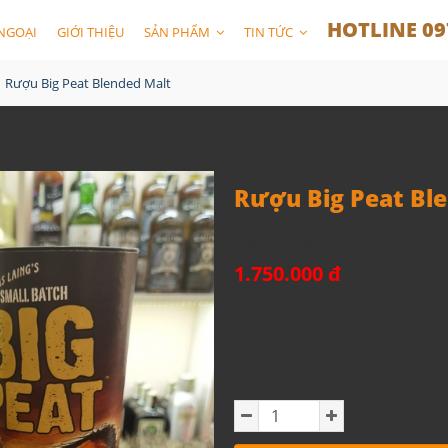
HOTLINE 09
NGOẠI
GIỚI THIỆU
SẢN PHẨM
TIN TỨC
Rượu Big Peat Blended Malt
Rượu Big Peat Bl
Mã sản phẩm:
5014218774702C
1.750.000 đ
Thể tích: 700ml
Nồng độ: 40%
Xuất xứ: Scotland
Dòng rượu: Islay Blended Ma