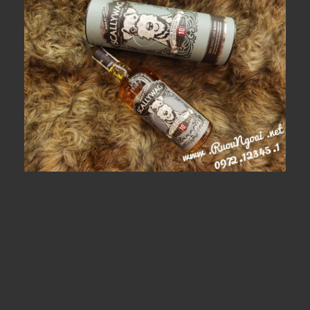
Scallywag là một loại rượu kết hợp Malt đơn được
chưng cất 100% ở Speyside nằm ở phía đông bắc
Scotland. Khu vực này nằm trong một thung lũng màu
mỡ với những con sông hẻo lánh và là nơi có hơn một
nửa các nhà máy chưng cất của Scotland.