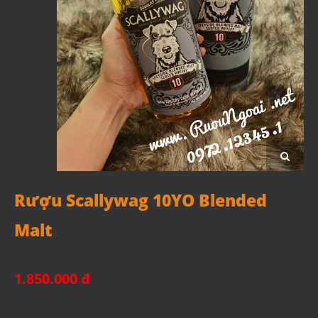
Rượu Scallywag 10YO Blended
Malt
Mã sản phẩm:
5014218809657CT1300
1.850.000 đ
Thể tích: 700ml