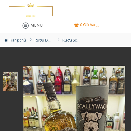
0
Giỏ hàng
MENU
Trang chủ
Rượu Douglas Laing
Rượu Scallywag 10YO Blended Malt