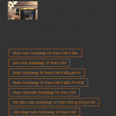
6 Chai Rượu Meukow Chính Hãng
Được Săn Đón Nhiều Nhất Tại Việt
Nam
Giá rượu Chivas luôn nhận được sự
quan tâm nhiều nhất từ những tín
đồ rượu ngoại
Mua rượu Scallywag 10 Years Old ở đâu
Giá rượu Scallywag 10 Years Old
Rượu Scallywag 10 Years Old ở đâu giá rẻ
Rượu Scallywag 10 Years Old ở đâu TP.HCM
Shop rượu bán Scallywag 10 Years Old
Nơi bán rượu Scallywag 10 Years Old uy tín giá tốt
Cửa hàng rượu Scallywag 10 Years Old