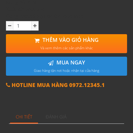
Nồng độ: 46%
Xuất xứ: Scotland
Dòng rượu: Speyside Blended Malt
THÊM VÀO GIỎ HÀNG
Và xem thêm các sản phẩm khác
MUA NGAY
Giao hàng tận nơi hoặc nhận tại cửa hàng
HOTLINE MUA HÀNG 0972.12345.1
CHI TIẾT
ĐÁNH GIÁ