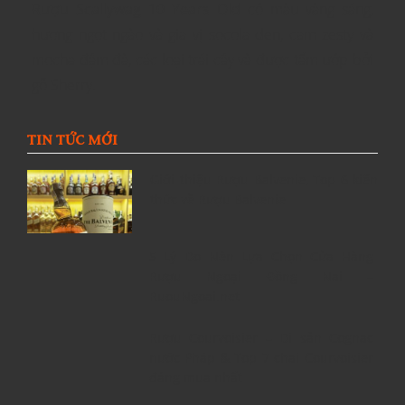
Rượu Scallywag 10 Years Old
có màu vàng sáng,
hương ngọt ngào và gia vị socola den, cam zesty và
mocha đậm đà, các loại trái cây và được tẩm ướp bởi
gỗ Sherry.
TIN TỨC MỚI
Giới thiệu Rượu Balvenie, Top 6 kiến
thức về Rượu Balvenie
5 Lý Do Nên Lựa Chọn Cửa Hàng
Rượu Ngoại Đồng Nai –
RuouNgoai.net
Rượu Courvoisier – Di sản Cognac
nước Pháp & Top 7 chai Courvoisier
đáng mua nhất