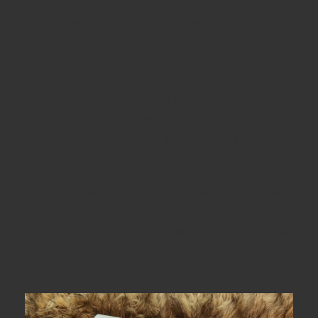
Lấy cảm hứng từ dòng Fox Terriers lâu đời của gia
đình
Douglas Laing
,
Rượu Scallywag 10 Years Old
là
sự kết hợp của những Malt đơn Speyside lâu năm
được trưởng thành chủ yếu trong thùng Sherry Tây
Ban Nha. Sự kết hợp này đem đến sự bùng nổ của
trái cây đậm, đậm đà, sô cô la và gia vị đan xen với
vani. Scallywag thuộc dòng whisky được tỉ mỉ chọn
lọc, đóng chai và sản xuất theo từng lô nhỏ để đảm
bảo được chất lượng của sản phẩm.
Rượu Scallywag 10 Years Old
phiên bản cổ điển,
được ủ độc quyền trong các thùng Pedro Ximenez và
Oloroso Sherry để có được hương vị sô cô la đen
đậm đà, trái cây.