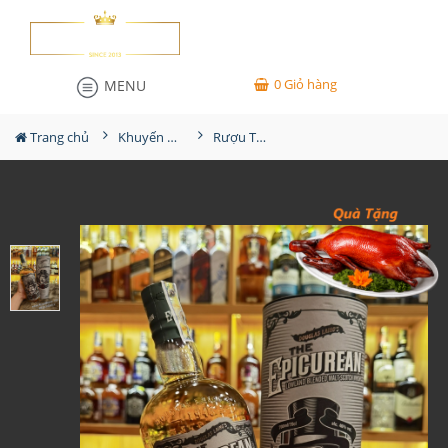
0
Giỏ hàng
MENU
Trang chủ
Khuyến Mãi Lớn
Rượu The Epicurean 12YO Blended Malt