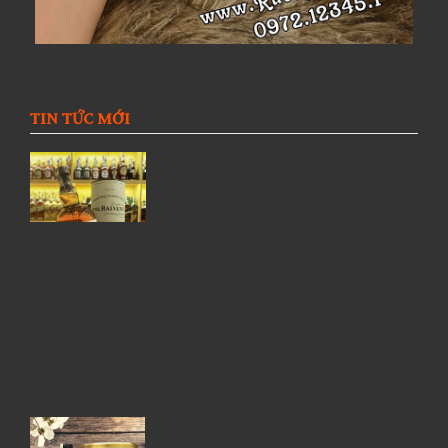
TIN TỨC MỚI
Giới thiệu Rượu Balvenie, Top 6 kiến
thức về Rượu Balvenie
5 Lý Do Nên Lựa Chọn Cửa Hàng
Rượu Ngoại Đồng Nai –
RuouNgoai.net
Rượu Courvoisier – Di sản Cognac
nước Pháp & Top 7 chai Courvoisier
đáng mua nhất
6 Chai Rượu Meukow Chính Hãng