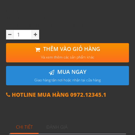
Thể tích: 700ml
Nồng độ: 46%
Xuất xứ: Scotland
Dòng rượu: Lowland Blended Malt
THÊM VÀO GIỎ HÀNG
Và xem thêm các sản phẩm khác
MUA NGAY
Giao hàng tận nơi hoặc nhận tại cửa hàng
HOTLINE MUA HÀNG 0972.12345.1
CHI TIẾT
ĐÁNH GIÁ