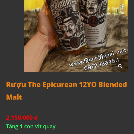
Rượu The Epicurean 12YO Blended
Malt
Mã sản phẩm:
5014218814897CT1540
2.150.000 đ
Tặng 1 con vịt quay