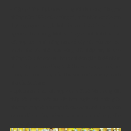
- Gặp gỡ The Epicurean - người đàn ông Glasgow
những năm 1930 của chúng tôi, một nhân vật táo tợn
thực sự, người từng là linh hồn của bữa tiệc và là một
người sành ăn uống. Một bậc thầy về tính linh hoạt, sự
kết hợp tươi mát, nống nàn, cỏ cây này của các loại
mạch nha tốt nhất của vùng đất thấp này là cho
những bữa tiệc cocktail hoặc chỉ đơn giản là để nhâm
nhi. Một phần của dòng Malt khu vực đáng chú ý, nơi
chưng cất cuối cùng của khu vực rượu whisky mạch
nha của Scotland.
- Epicurean là sự kết hợp của một số Malt vùng đất
thấp tốt nhất, một sự kết hợp tuyệt vời nhất giữa
phương Đông và phương Tây của Scotland. Epicurean
12 năm là sự bùng nổ với lúa mạch tẩm mật ong, đào
chín và gia vị.