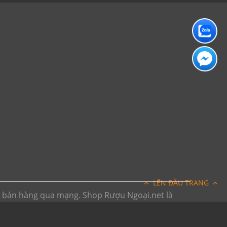
LÊN ĐẦU TRANG
h bán hàng qua mạng. Shop Rượu Ngoại.net là
ếp trên internet. Vui lòng đến trực tiếp đến các
bsite chỉ mang tính chất tham khảo)