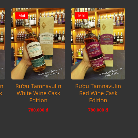
Mới
Mới
an
Rượu Tamnavulin
Rượu Tamnavulin
k
White Wine Cask
Red Wine Cask
Edition
Edition
780.000 đ
780.000 đ