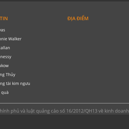
TIN
ĐỊA ĐIỂM
vas
nnie Walker
allan
nessy
ukow
ng Thủy
ng tài kim ngưu
 quà
hính phủ và luật quảng cáo số 16/2012/QH13 về kinh doan
 hoạt động phi lơi nhuận. Chúng tôi không kinh doanh trực ti
 ngoại hoặc gọi tới số hotline để được tư vấn. ( giá trên we