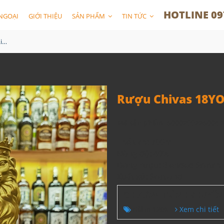
HOTLINE 09
NGOẠI
GIỚI THIỆU
SẢN PHẨM
TIN TỨC
Rượu Chivas 18YO Gold Lion (Sư Tử)
Rượu Chivas 18YO 
Mã sản phẩm:
5000299225004 
Thể tích: 700ml
Nồng độ: 40%
Dòng rượu: Blended Scotch
Xuất xứ: Scotland
CHƯƠNG TRÌNH KHUYẾN
Giảm 120k
Xem chi tiết