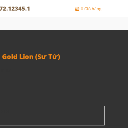
72.12345.1
0
Giỏ hàng
Gold Lion (Sư Tử)
Sư Tử
 MÃI