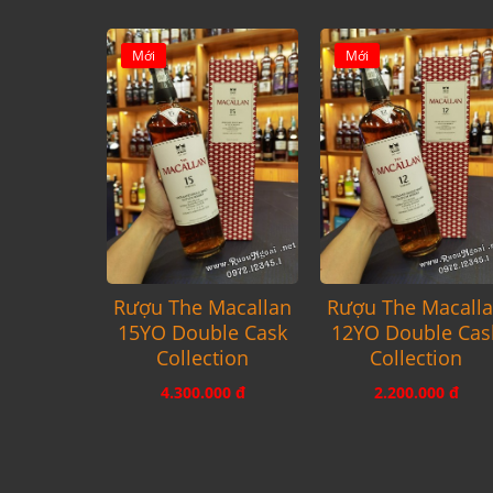
Mới
Mới
Rượu The Macallan
Rượu The Macall
15YO Double Cask
12YO Double Cas
Collection
Collection
4.300.000 đ
2.200.000 đ