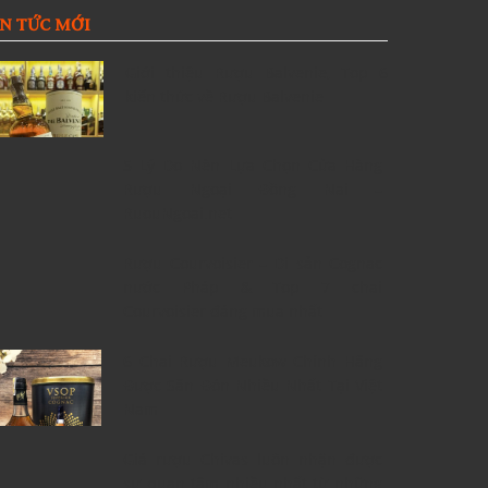
IN TỨC MỚI
Giới thiệu Rượu Balvenie, Top 6
kiến thức về Rượu Balvenie
5 Lý Do Nên Lựa Chọn Cửa Hàng
Rượu Ngoại Đồng Nai –
RuouNgoai.net
Rượu Courvoisier – Di sản Cognac
nước Pháp & Top 7 chai
Courvoisier đáng mua nhất
6 Chai Rượu Meukow Chính Hãng
Được Săn Đón Nhiều Nhất Tại Việt
Nam
Giá rượu Chivas luôn nhận được
sự quan tâm nhiều nhất từ những