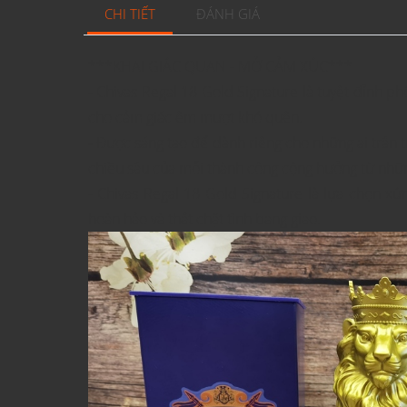
CHI TIẾT
ĐÁNH GIÁ
***KHAI GIÁC QUAN - MỞ CẢM XÚC***
- Chivas Regal 18 Gold Signature là tuyệt đỉnh phố
cho cảm giác êm mượt khó quên.
- Được sáng tạo để dành riêng cho những ai trân tr
chiều sâu của mỗi thành công cộng hưởng từ nhữn
- Chivas Regal 18 Gold Signature là lựa chọn 
hoàn hảo và thắt chặt tình bang giao.