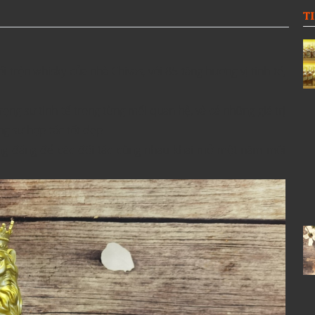
T
i trộn whisky của nhà Chivas, với 85 tầng hương vị tinh tế,
ọng sự tinh tế trong từng mối quan hệ, và cả những giá trị
g sự hợp tác tốt đẹp.
xứng đáng để các đối tác cùng nhau khai mở một năm mới