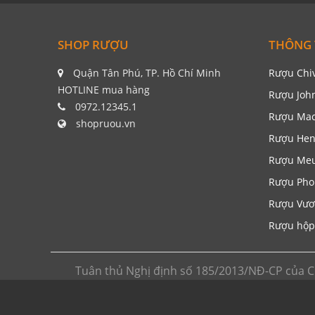
SHOP RƯỢU
THÔNG 
Quận Tân Phú, TP. Hồ Chí Minh
Rượu Chi
HOTLINE mua hàng
Rượu Joh
0972.12345.1
Rượu Mac
shopruou.vn
Rượu Hen
Rượu Me
Rượu Pho
Rượu Vươ
Rượu hộp
Tuân thủ Nghị định số 185/2013/NĐ-CP của C
trang thông tin chia sẻ kiến thức về rượu ngoại
cửa hàng và hệ thống siêu thị rượu