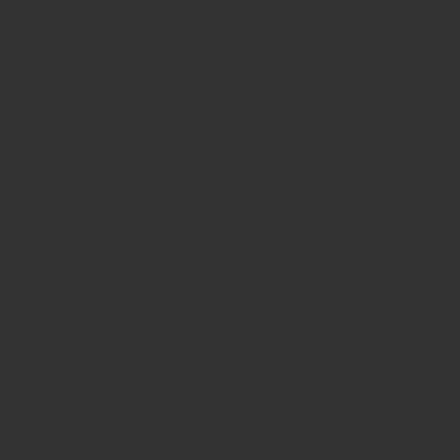
 Sĩ
p, bổ dưỡng. Rất dễ uống như 1 loại nước giải khát hoặc kết hợp
, món hầm, món thịt có màu đậm, bánh chocola, phô mai xanh.
ho thêm đá lạnh tùy sở thích. Tuy nhiên, uống ướp lạnh sẽ giữ