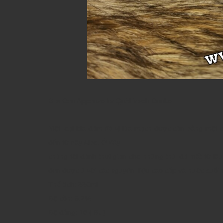
BIia Đen Appenzeller Quöllfrisch Dunkel
Một loại bia đậm đà vị lúa mạch được cân bằng một 
đến từ dãy Alps. Ở đây
chúng tôi dành thời gian cho những thứ đã mất từ lâu
đen được ủ với các nguyên liệu cao cấp và nước suối ti
Thể tích: 330ml
Độ cồn: 5.2%
Độ đắng: 18 (IBU)