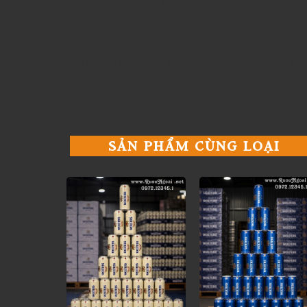
nguyên hương vị của loại bia đặc biệt này. Uống lạnh
độ: 7-8 độ
Bảo quản: Lưu trữ nơi thoáng mát ở nhiệt độ phòng, t
Nên giữ lạnh sau khi
mở nắp.
SẢN PHẨM CÙNG LOẠI