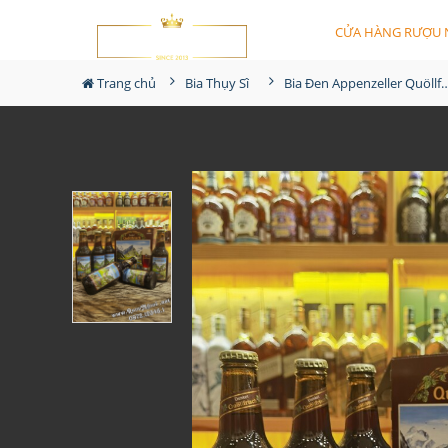
CỬA HÀNG RƯỢU 
Trang chủ
Bia Thụy Sĩ
Bia Đen Appenzeller Quöllf