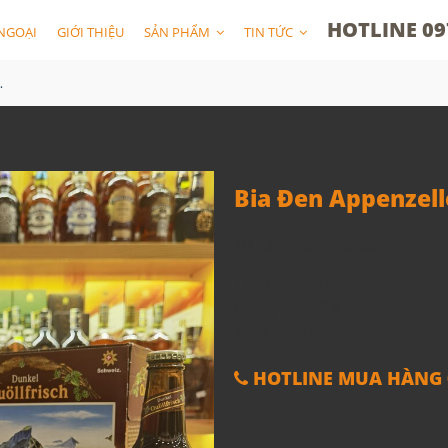
HOTLINE 09
NGOẠI
GIỚI THIỆU
SẢN PHẨM
TIN TỨC
risch Dunkel
Bia Đen Appenzell
Mã sản phẩm:
Bia Đen Appenzel
Thể tích: 330ml
Nồng độ: 5.2%
Xuất xứ: Thụy Sĩ
HOTLINE MUA HÀNG 0