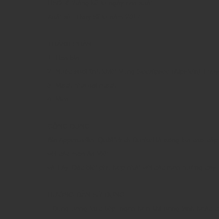
HSD: 8 tháng kể từ ngày sản xuát
Xuất xứ: Thụy Sĩ từ năm 2017
THÀNH PHẦN
1. Hoa bia
2. Nước suối tinh khiết Vùng Seealpsee (Alpstein) Thụy
3. Mạch nha đại mạch
4. Men
CÔNG DỤNG
Bia Appenzeller Quöllfrisch Dunkel là dòng bia cao cấ
với các món ăn Việt
và Tây. Đặc biệt phù hợp nhất với các món nướng cay
HƯỚNG DẪN SỬ DỤNG
- Dùng uống trực tiếp, ngon hơn khi uống lạnh hoặc c