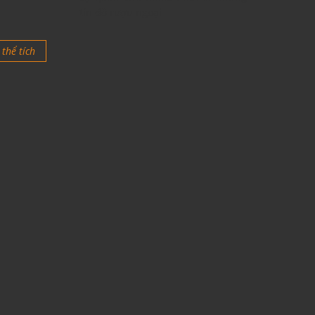
tín đồ rượu ngoại
thể tích