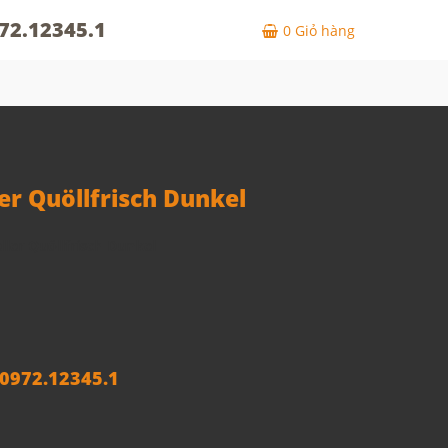
72.12345.1
0
Giỏ hàng
er Quöllfrisch Dunkel
ler Quöllfrisch Dunkel
972.12345.1