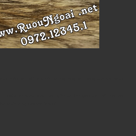
cách hoàn hảo kết hợp với hương rang hảo hạng của lúa mạch
 ở nhiều nơi khác nhau, bao gồm cả thời gian cho một loại bia
nh khiết vùng Alpstein Massif.