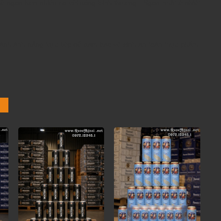
 sẽ ngon hơn nhiều so với uống bình thường. Ngon nhất ở nhiệt
ránh ánh nắng trực tiếp để đảm bảo vệ sinh an toàn thực phẩm.