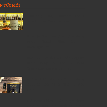
IN TỨC MỚI
Giới thiệu Rượu Balvenie, Top 6
kiến thức về Rượu Balvenie
5 Lý Do Nên Lựa Chọn Cửa Hàng
Rượu Ngoại Đồng Nai –
RuouNgoai.net
Rượu Courvoisier – Di sản Cognac
nước Pháp & Top 7 chai
Courvoisier đáng mua nhất
6 Chai Rượu Meukow Chính Hãng
Được Săn Đón Nhiều Nhất Tại Việt
Nam
Giá rượu Chivas luôn nhận được
sự quan tâm nhiều nhất từ những