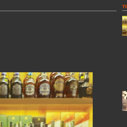
T
Sĩ đã qua 5 thế hệ được sản xuất theo quy trình thủ công truyền
t từ Alpstein. Nhà máy ủ bia với nhiều phương pháp khách nhau
”. Appenzeller Bier là nhà máy bia đầu tiên tại Thụy Sĩ đưa việc
996. Lúa mạch luôn tràn đầy sức sống và khỏe mạnh nhờ được
u kiện thời tiết lạnh giá và khắc nghiệt ở Thụy Sĩ đã mang lại