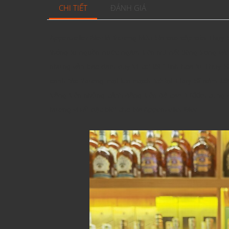
CHI TIẾT
ĐÁNH GIÁ
Appenzeller Bier là thương hiệu bia cao cấp của Thụy 
thống từ nguồn nước ngầm trên núi nổi tiếng trong vắ
nhưng vẫn bảo đảm duy trì cốt lõi “ tinh hoa từ Thụy Sĩ
canh tác thương mại lúa mạch trở lại Thụy Sĩ năm 1
trồng trên những cánh đồng trên độ cao 1700m cùng điề
hương vị rất đặc biệt cho bia Appenzeller Bier.