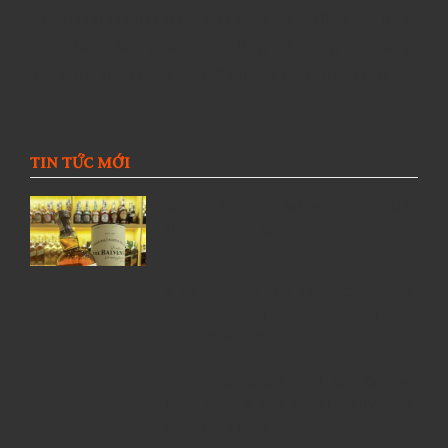
rượu
chủ nhân như đang hòa cùng giai điệu của từng
tác phẩm. Sản phẩm vừa dùng để trang trí nhưng
cũng thể hiện được “Gu” thẩm mỹ nghệ thuật của gia
chủ.
TIN TỨC MỚI
Giới thiệu Rượu Balvenie, Top 6 kiến
thức về Rượu Balvenie
5 Lý Do Nên Lựa Chọn Cửa Hàng
Rượu Ngoại Đồng Nai –
RuouNgoai.net
Rượu Courvoisier – Di sản Cognac
nước Pháp & Top 7 chai Courvoisier
đáng mua nhất