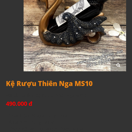
Kệ Rượu Thiên Nga MS10
Mã sản phẩm:
Kệ Rượu Thiên Nga MS10
490.000 đ
- Chất Liệu: Nhựa Tổng Hợp
- Xuất Xứ: Trung Quốc
- Chức Năng: Trưng Bày Rượu Vang