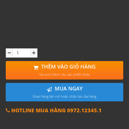
Rượu vang được dùng như một thức uống làm dậy
mùi vị các món ăn đặc biệt là những món ăn phương
Tây. Bên cạnh đó người uống rượu cũng chứng tỏ
đẳng cấp của mình, không chỉ uống rượu vang mà
còn trưng bày, trang trí bằng những
mẫu kệ rượu
vang
góp phần tô điểm cho không sống thêm sinh
động.
THÊM VÀO GIỎ HÀNG
Và xem thêm các sản phẩm khác
MUA NGAY
Giao hàng tận nơi hoặc nhận tại cửa hàng
HOTLINE MUA HÀNG 0972.12345.1