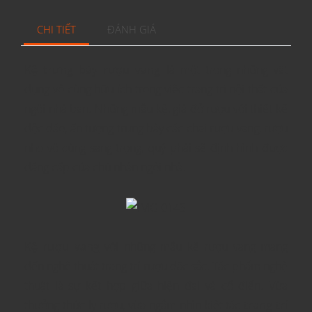
CHI TIẾT
ĐÁNH GIÁ
Kệ trưng bày rượu vang
là một trong những vật
dụng vô cùng hữu ích trong việc trang trí nội thất của
ngôi nhà bạn. Những mẫu kệ, giá đở rượu với thiết kế
độc đáo, ấn tượng trưng bày các chai rượu vang, rượu
nho vô cùng sang trọng, quý phái sẽ định hình được
đẳng cấp của chủ nhân ngôi nhà.
Kệ rượu vang
với những mẩu kệ rượu vang mang
đến nghệ thuật trang trí rượu đặc sắc. Tác phẩm nghệ
thuật là sự kết hợp giữa hiện đại và cổ điển. Vừa
thưởng thức ly rượu, vừa ngắm nhìn kiệt tác
trang trí