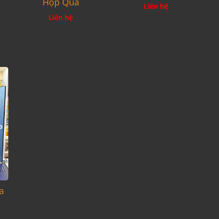
Hộp Quà
Liên hệ
Liên hệ
a