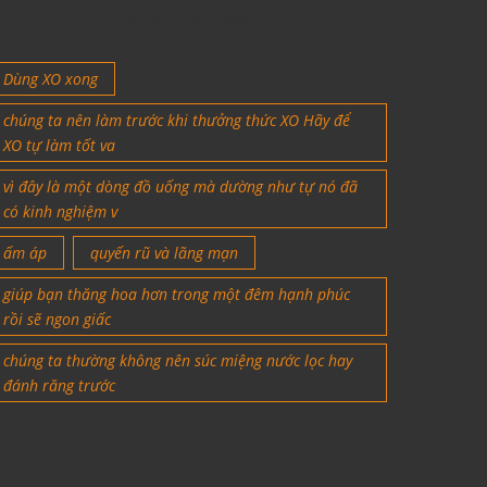
tín đồ rượu ngoại
Dùng XO xong
chúng ta nên làm trước khi thưởng thức XO Hãy để
XO tự làm tốt va
vì đây là một dòng đồ uống mà dường như tự nó đã
có kinh nghiệm v
ấm áp
quyến rũ và lãng mạn
giúp bạn thăng hoa hơn trong một đêm hạnh phúc
rồi sẽ ngon giấc
chúng ta thường không nên súc miệng nước lọc hay
đánh răng trước