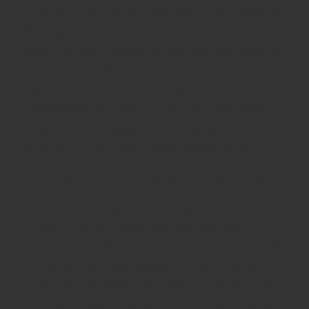
rượu vang trong khoảng từ 8 đến 12 năm trong các
thùng gỗ sồi Troncais và Limousin. Courvoisier VSOP
được pha trộn từ nhiều loại rượu vang khác nhau, tạo
ra sự cân bằng hoàn hảo giữa các loại rượu vang từ
Fins Bois và các loại rượu vang từ Grande và Petite
Champagnes, đạt đỉnh cao của tiềm năng hương vị,
mang lại sự hòa quyện tinh tế của hương vị đào và
hạnh nhân nướng cùng một chút vani và hoa nhài.
- Một số ghi chú về hương vị của Courvoisier VSOP:
Mở đầu: Hương thơm của trái cây cuối mùa hè,
được nâng lên bởi một chút hoa nhài thơm.
Giữa: Fins Bois cho phép mùi hương của hoa nhài
mùa hè nhẹ nhàng dẫn dắt trong pha trộn này.
Kết thúc: Kỹ thuật lão hóa lên đến mười hai năm
trong thùng gỗ sồi riêng biệt của chúng tôi, kỹ thuật