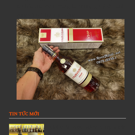
lão hóa của VSOP mang lại những gợi ý về bánh
gừng với kết thúc mịn màng.
TIN TỨC MỚI
Giới thiệu Rượu Balvenie, Top 6 kiến
thức về Rượu Balvenie