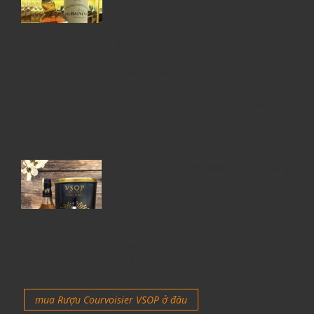
5 Lý Do Nên Lựa Chọn Cửa Hàng
Rượu Ngoại Đồng Nai –
RuouNgoai.net
Rượu Courvoisier – Di sản Cognac
nước Pháp & Top 7 chai Courvoisier
đáng mua nhất
6 Chai Rượu Meukow Chính Hãng
Được Săn Đón Nhiều Nhất Tại Việt
Nam
Giá rượu Chivas luôn nhận được sự
quan tâm nhiều nhất từ những tín
đồ rượu ngoại
mua Rượu Courvoisier VSOP ở đâu