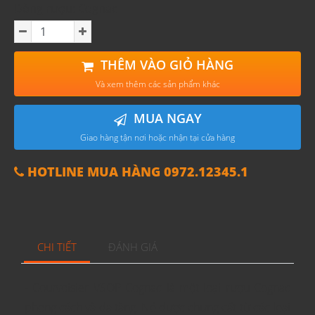
Dòng rượu: Cognac
THÊM VÀO GIỎ HÀNG
Và xem thêm các sản phẩm khác
MUA NGAY
Giao hàng tận nơi hoặc nhận tại cửa hàng
HOTLINE MUA HÀNG 0972.12345.1
CHI TIẾT
ĐÁNH GIÁ
- Courvoisier VSOP Cognac là một loại rượu Cognac
phong cách và đa tầng. Nó được chưng cất từ các loại