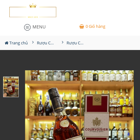
0
Giỏ hàng
MENU
Trang chủ
Rượu Cognac
Rượu Courvoisier VSOP