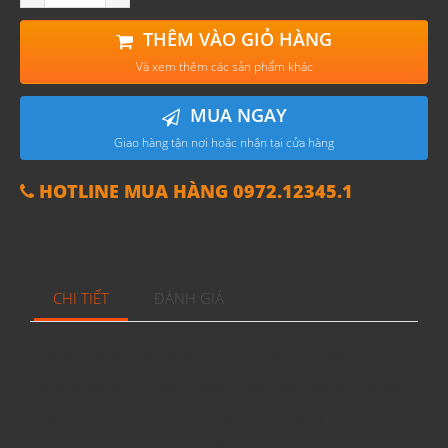
THÊM VÀO GIỎ HÀNG
Và xem thêm các sản phẩm khác
MUA NGAY
Giao hàng tận nơi hoặc nhận tại cửa hàng
HOTLINE MUA HÀNG 0972.12345.1
CHI TIẾT
ĐÁNH GIÁ
Rượu Brillat Savarin XO Armagnac được niêm
phong bằng nút sáp nguyên bản và hộp gỗ nguyên
bản hiếm khi
được tìm thấy
, t
ình
trạng chai tố
t
với
các loại rượu tốt, quý hiếm, đáng sưu tầm, cổ, cổ