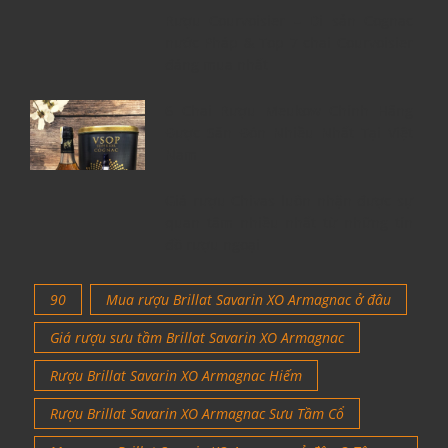
Rượu Courvoisier – Di sản Cognac
nước Pháp & Top 7 chai Courvoisier
đáng mua nhất
6 Chai Rượu Meukow Chính Hãng
Được Săn Đón Nhiều Nhất Tại Việt
Nam
Giá rượu Chivas luôn nhận được sự
quan tâm nhiều nhất từ những tín
đồ rượu ngoại
90
Mua rượu Brillat Savarin XO Armagnac ở đâu
Giá rượu sưu tầm Brillat Savarin XO Armagnac
Rượu Brillat Savarin XO Armagnac Hiếm
Rượu Brillat Savarin XO Armagnac Sưu Tầm Cổ