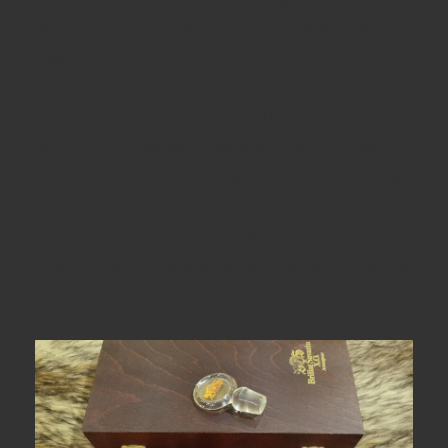
điển, truyền thống, xác thực, chất lượng
và nghệ
thuật.
Ruoungoai.net săn tìm kiếm những dòng rượu hiếm,
rượu cổ trên mỗi quốc gia khác nhau trên toàn thế
giới, theo yêu cầu của khách hàng thích sưu tầm
rượu, các bạn có thể đến shop để tham khảo thêm
nhiều dòng rượu hiếm, hiện đang ruoungoai.net sở
hữu rất nhiều dòng rượu khác nhau từ những thập
niên 1970 - 1990.