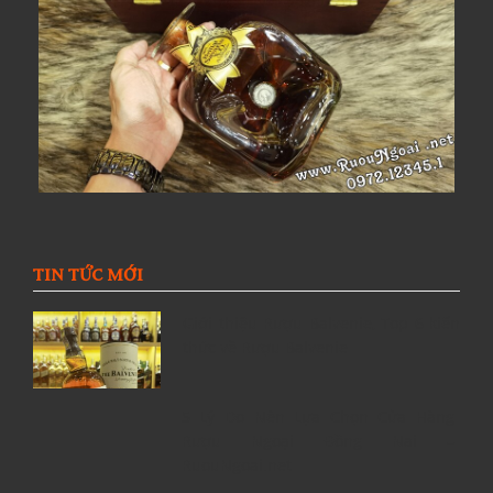
TIN TỨC MỚI
Giới thiệu Rượu Balvenie, Top 6 kiến
thức về Rượu Balvenie
5 Lý Do Nên Lựa Chọn Cửa Hàng
Rượu Ngoại Đồng Nai –
RuouNgoai.net