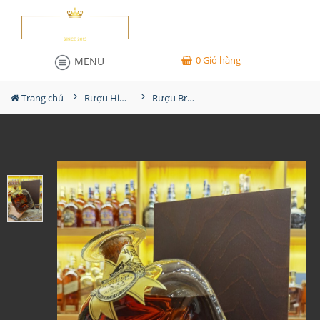
0
Giỏ hàng
MENU
Trang chủ
Rượu Hiếm - Cũ
Rượu Brillat Savarin XO Armagnac