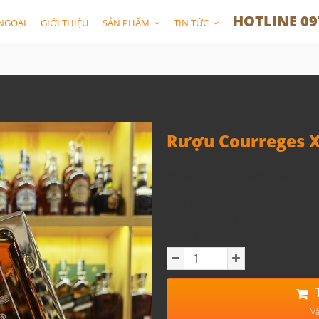
HOTLINE 09
NGOẠI
GIỚI THIỆU
SẢN PHẨM
TIN TỨC
Rượu Courreges 
Mã sản phẩm:
Courreges XO
Thể tích: 750ml
Nồng độ: 40%
Xuất xứ: Pháp
Và