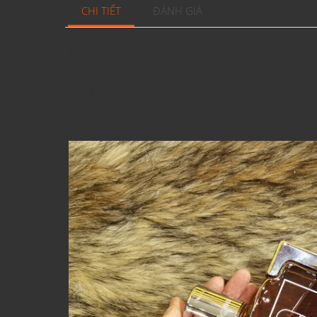
CHI TIẾT
ĐÁNH GIÁ
Ruoungoai.net săn tìm kiếm những dòng rượu hiếm,
theo yêu cầu của khách hàng thích sưu tầm rượu
rượu hiếm, hiện đang ruoungoai.net sở hữu rấ
1990.