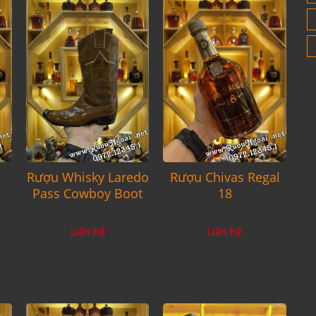
Rượu Whisky Laredo
Rượu Chivas Regal
Pass Cowboy Boot
18
Còn hàng
Còn hàng
Liên hệ
Liên hệ