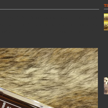
T
 rượu cổ trên mỗi quốc gia khác nhau trên toàn thế giới,
, các bạn có thể đến shop để tham khảo thêm nhiều dòng
t nhiều dòng rượu khác nhau từ những thập niên 1970 -