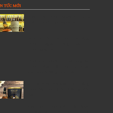
IN TỨC MỚI
Giới thiệu Rượu Balvenie, Top 6
kiến thức về Rượu Balvenie
5 Lý Do Nên Lựa Chọn Cửa Hàng
Rượu Ngoại Đồng Nai –
RuouNgoai.net
Rượu Courvoisier – Di sản Cognac
nước Pháp & Top 7 chai
Courvoisier đáng mua nhất
6 Chai Rượu Meukow Chính Hãng
Được Săn Đón Nhiều Nhất Tại Việt
Nam
Giá rượu Chivas luôn nhận được
sự quan tâm nhiều nhất từ những