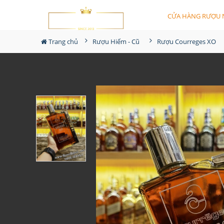
CỬA HÀNG RƯỢU 
Trang chủ
Rượu Hiếm - Cũ
Rượu Courreges XO