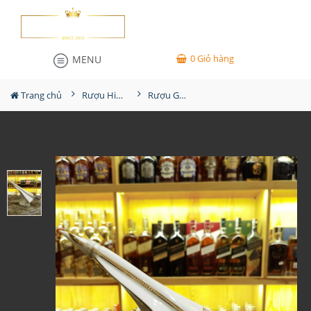
0
Giỏ hàng
MENU
Trang chủ
Rượu Hiếm - Cũ
Rượu Gautier Cognac