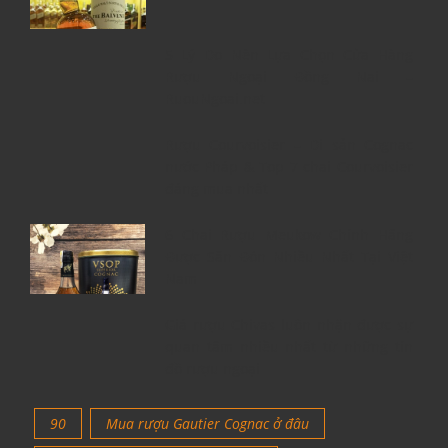
5 Lý Do Nên Lựa Chọn Cửa Hàng
Rượu Ngoại Đồng Nai –
RuouNgoai.net
Rượu Courvoisier – Di sản Cognac
nước Pháp & Top 7 chai Courvoisier
đáng mua nhất
6 Chai Rượu Meukow Chính Hãng
Được Săn Đón Nhiều Nhất Tại Việt
Nam
Giá rượu Chivas luôn nhận được sự
quan tâm nhiều nhất từ những tín
đồ rượu ngoại
90
Mua rượu Gautier Cognac ở đâu