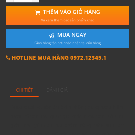
THÊM VÀO GIỎ HÀNG
Và xem thêm các sản phẩm khác
MUA NGAY
Giao hàng tận nơi hoặc nhận tại cửa hàng
HOTLINE MUA HÀNG 0972.12345.1
CHI TIẾT
ĐÁNH GIÁ
Ruoungoai.net săn tìm kiếm những dòng rượu hiếm,
rượu cổ trên mỗi quốc gia khác nhau trên toàn thế
giới, theo yêu cầu của khách hàng thích sưu tầm
rượu, các bạn có thể đến shop để tham khảo thêm