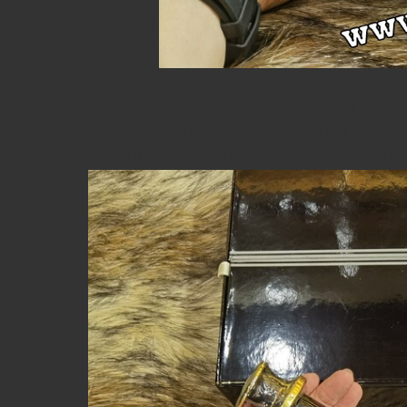
Grande Champagne eaux-de-vie, được ủ trong 
trộn trọn vẹn cho BARON OTARD EXTRA 1795 Cogna
và tinh thần của Bậc thầy Hầm rượu BARON OTAR