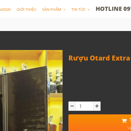
HOTLINE 09
NGOẠI
GIỚI THIỆU
SẢN PHẨM
TIN TỨC
Rượu Otard Extra
Mã sản phẩm:
Otard Extra
Thể tích: 750ml
Nồng độ: 40%
Xuất xứ: Pháp
Và