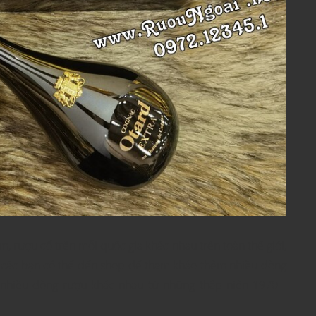
 rượu cổ trên mỗi quốc gia khác nhau trên toàn thế giới,
, các bạn có thể đến shop để tham khảo thêm nhiều dòng
t nhiều dòng rượu khác nhau từ những thập niên 1970 -