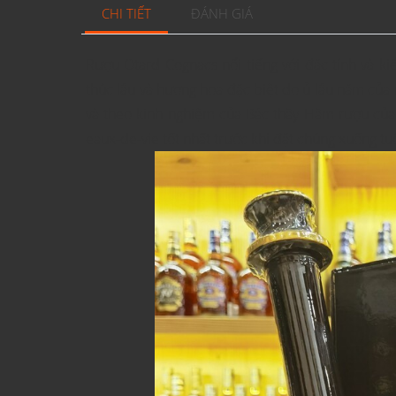
CHI TIẾT
ĐÁNH GIÁ
Rượu Otard Cognacs nổi tiếng với đặc tính và k
thúc lâu và hương hoa đặc biệt do ủ lâu năm của
và theo kinh nghiệm của Bậc thầy Hầm rượu của 
eaux-de-vie tốt nhất trước khi đặt chúng xuống t