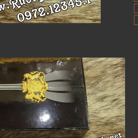
những hầm rượu độc đáo của Chateau, mang đến sự pha
c. Đây là kết quả của tất cả kinh nghiệm, sự kiên nhẫn
D. Được đóng chai vào những năm 1990.