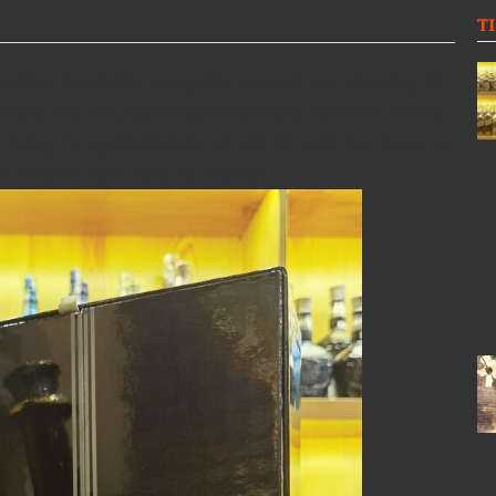
T
iểu dáng thanh lịch, mang đến sự mượt mà, cân bằng, kết
 những loại rượu ngon nhất trong những hầm rượu nổi bật,
chúng tôi, người đã chăm sóc rất đặc biệt cho chọn loại
uổi trong các hầm rượu của Chateau.