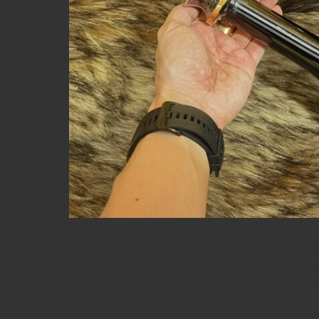
Ruoungoai.net săn tìm kiếm những dòng rượu hiếm,
theo yêu cầu của khách hàng thích sưu tầm rượu
rượu hiếm, hiện đang ruoungoai.net sở hữu rấ
1990.