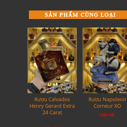
SẢN PHẨM CÙNG LOẠI
Rượu Calvados
Rượu Napoleon
Henry Gerard Extra
Corneur XO
24 Carat
Liên hệ
Còn hàng