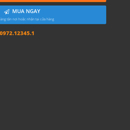
MUA NGAY
àng tận nơi hoặc nhận tại cửa hàng
972.12345.1