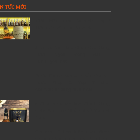
IN TỨC MỚI
Giới thiệu Rượu Balvenie, Top 6
kiến thức về Rượu Balvenie
5 Lý Do Nên Lựa Chọn Cửa Hàng
Rượu Ngoại Đồng Nai –
RuouNgoai.net
Rượu Courvoisier – Di sản Cognac
nước Pháp & Top 7 chai
Courvoisier đáng mua nhất
6 Chai Rượu Meukow Chính Hãng
Được Săn Đón Nhiều Nhất Tại Việt
Nam
Giá rượu Chivas luôn nhận được
sự quan tâm nhiều nhất từ những