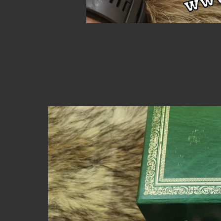
Ruoungoai.net săn tìm kiếm những dòng rượu hiếm,
theo yêu cầu của khách hàng thích sưu tầm rượu
rượu hiếm, hiện đang ruoungoai.net sở hữu rấ
1990.