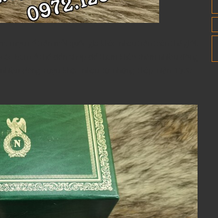
 rượu cổ trên mỗi quốc gia khác nhau trên toàn thế giới,
, các bạn có thể đến shop để tham khảo thêm nhiều dòng
t nhiều dòng rượu khác nhau từ những thập niên 1970 -