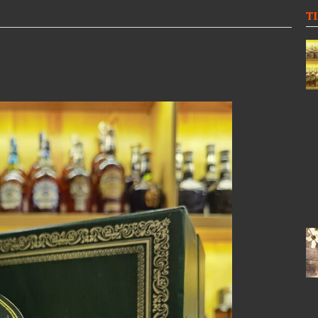
T
 của Otard, được trình bày trong một bình gạn pha lê với
iều này có từ những năm 1980.