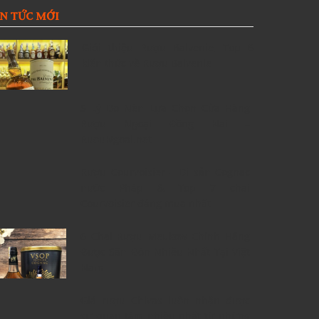
IN TỨC MỚI
Giới thiệu Rượu Balvenie, Top 6
kiến thức về Rượu Balvenie
5 Lý Do Nên Lựa Chọn Cửa Hàng
Rượu Ngoại Đồng Nai –
RuouNgoai.net
Rượu Courvoisier – Di sản Cognac
nước Pháp & Top 7 chai
Courvoisier đáng mua nhất
6 Chai Rượu Meukow Chính Hãng
Được Săn Đón Nhiều Nhất Tại Việt
Nam
Giá rượu Chivas luôn nhận được
sự quan tâm nhiều nhất từ những