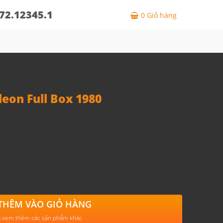
72.12345.1
0
Giỏ hàng
eon Full Box 1980
Full Box
THÊM VÀO GIỎ HÀNG
 xem thêm các sản phẩm khác