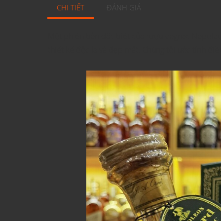
CHI TIẾT
ĐÁNH GIÁ
Một phiên bản đặc biệt của rượu cognac Napoléon
thiết kế độc lạ và đẹp mắt. Chúng tôi ước tính đ