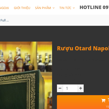
HOTLINE 09
NGOẠI
GIỚI THIỆU
SẢN PHẨM
TIN TỨC
Rượu Otard Napoleon Full Box 1980
Rượu Otard Napol
Mã sản phẩm:
Otard Napoleon 
Thể tích: 700ml
Nồng độ: 40%
Xuất xứ: Pháp
Và