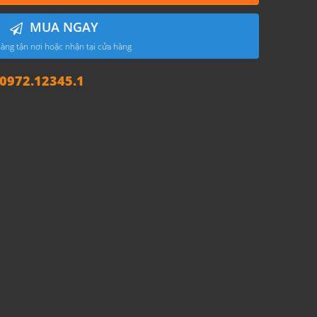
MUA NGAY
àng tận nơi hoặc nhận tại cửa hàng
972.12345.1