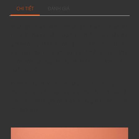
CHI TIẾT
ĐÁNH GIÁ
R
ượu Jim Beam White (Rượu Jim Beam Trắng),
Jim
Beam là thương hiệu Bourbon Whiskey số 1 trên thế
giới hiện nay. Được thành lập vào năm 1795, nhà sản
xuất rượu Jim Beam đã trãi qua 7 thế hệ hoạt động
trong lĩnh vực này. Jim Beam được tôn vinh là loại
quốc tửu của Mỹ.
Rượu Jim Beam White hộp quà tết 2022 bao gồm 2
chai 75cl và 1 ly tặng kèm làm cho thế giới quà tết
Nhâm Dần được phong phú hơn cũng như cho các tín
đồ thích whiskey.