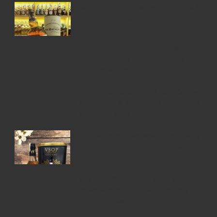
Giới thiệu Rượu Balvenie, Top 6 kiến
thức về Rượu Balvenie
5 Lý Do Nên Lựa Chọn Cửa Hàng
Rượu Ngoại Đồng Nai –
RuouNgoai.net
Rượu Courvoisier – Di sản Cognac
nước Pháp & Top 7 chai Courvoisier
đáng mua nhất
6 Chai Rượu Meukow Chính Hãng
Được Săn Đón Nhiều Nhất Tại Việt
Nam
Giá rượu Chivas luôn nhận được sự
quan tâm nhiều nhất từ những tín
đồ rượu ngoại