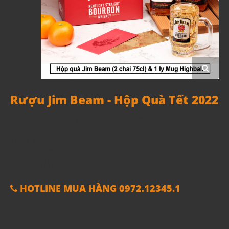
Rượu Jim Beam - Hộp Quà Tết 2022
Mã sản phẩm:
Jim Beam - Hộp Quà Tết 2022
Thể tích: 750ml
Nồng độ: 40%
Xuất xứ: Mỹ
HOTLINE MUA HÀNG 0972.12345.1