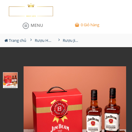
0
Giỏ hàng
MENU
Trang chủ
Rượu Hộp Quà
Rượu Jim Beam - Hộp Quà Tết 2022