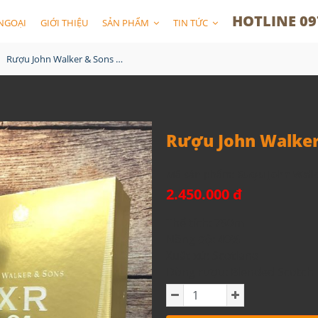
HOTLINE 09
NGOẠI
GIỚI THIỆU
SẢN PHẨM
TIN TỨC
Rượu John Walker & Sons XR 21
Rượu John Walker
Mã sản phẩm:
Rượu John Walk
2.450.000 đ
Thể tích: 750ml
Nồng độ: 40%
Xuất xứ: Scotland
Dòng rượu: Blended Scotch