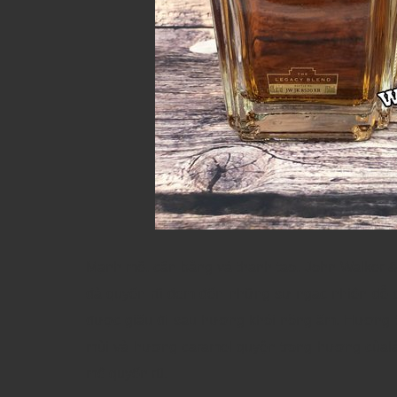
Mạnh mẽ, cân bằng và thanh tao, John Walker
đà quyến rũ đem đến những sự ngạc nhiên dễ ch
được giấu đi sau hương khói nồng ấm. Hương tư
mùi và hương caramel quyện trong hương củalá
mê quyến rũ.