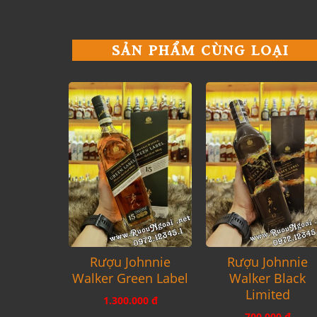
SẢN PHẨM CÙNG LOẠI
Rượu Johnnie
Rượu Johnnie
Walker Green Label
Walker Black
Limited
1.300.000 đ
700.000 đ