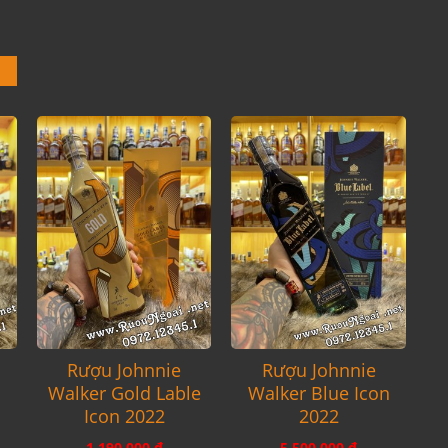
Rượu Johnnie
Rượu Johnnie
Walker Gold Lable
Walker Blue Icon
Icon 2022
2022
1.190.000 đ
5.500.000 đ