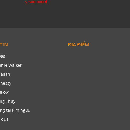
5.500.000 đ
TIN
ĐỊA ĐIỂM
vas
nnie Walker
allan
nessy
ukow
ng Thủy
ng tài kim ngưu
 quà