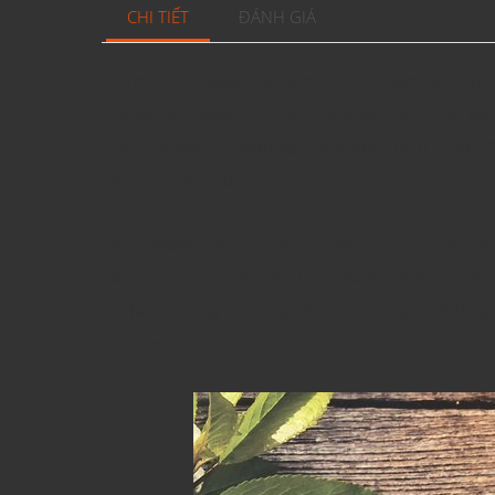
CHI TIẾT
ĐÁNH GIÁ
Rượu John Walker & Sons XR 21 năm,
tiếp bướ
Alexander Walker Đệ Nhị cũng trở thành một bậ
Kinh George Đệ Ngũ trao tặng tước hiệu "Hiệp 
dành cho đất nước.
John Walker & Sons XR 21 Năm Tuổi ra đời để 
tặng tước hiệu Hiệp Sĩ. John Walker & Sons XR 
từ bản viết tay của Ngài Alexander và từ những
21 năm.