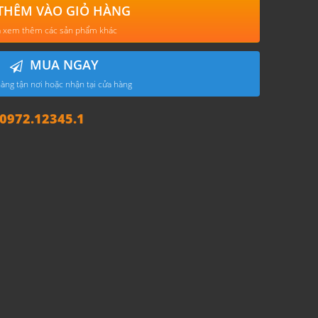
THÊM VÀO GIỎ HÀNG
 xem thêm các sản phẩm khác
MUA NGAY
àng tận nơi hoặc nhận tại cửa hàng
972.12345.1