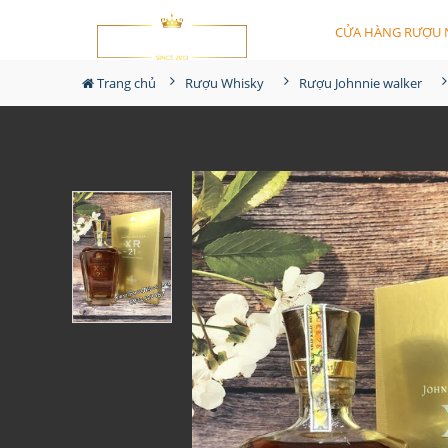
CỬA HÀNG RƯỢU 
Trang chủ
Rượu Whisky
Rượu Johnnie walker