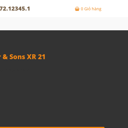
72.12345.1
0
Giỏ hàng
 & Sons XR 21
er & Sons XR 21