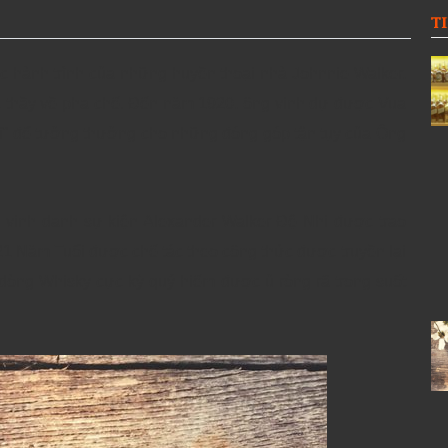
T
c hành trình của những huyền thoại nhà Johnnie Walker,
c thầy về pha chế. Đến năm 1920, ông vinh dự được Vua
Sĩ" để tưởng thưởng cho những đóng góp tận tụy của Ông
vinh danh sự kiện Alexander Walker Đệ Nhị được trao
21 Năm Tuổi được chế tác theo công thức được truyền lại
 dòng Whisky cực kỳ quý hiếm được ủ ròng rã trong suốt