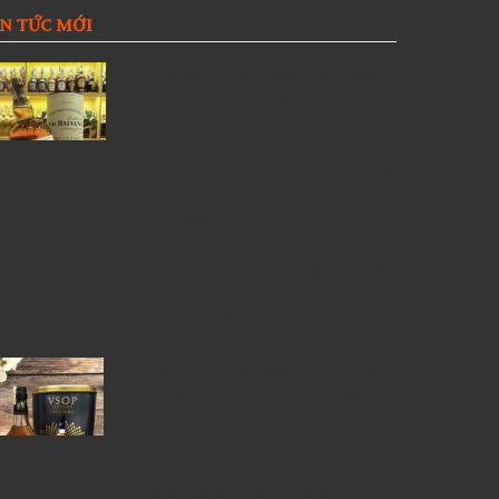
IN TỨC MỚI
Giới thiệu Rượu Balvenie, Top 6
kiến thức về Rượu Balvenie
5 Lý Do Nên Lựa Chọn Cửa Hàng
Rượu Ngoại Đồng Nai –
RuouNgoai.net
Rượu Courvoisier – Di sản Cognac
nước Pháp & Top 7 chai
Courvoisier đáng mua nhất
6 Chai Rượu Meukow Chính Hãng
Được Săn Đón Nhiều Nhất Tại Việt
Nam
Giá rượu Chivas luôn nhận được
sự quan tâm nhiều nhất từ những