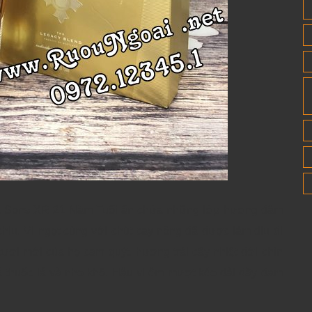
 & Sons XR 21 Năm Tuổi ẩn chứa những lớp hương đậm
ịu. Vị ngọt cùng với chút cay nồng đã được làm dịu đi
ơi mới của họ cam quýt, hương trái cây nhiệt đới chín
 thuốc lá và nho khô. Hậu vị êm mượt kéo dài đầy đam