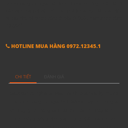
Rượu vang Georgia đã được Unesco công nhận là di
sản văn hóa phi vật thể. Các nhà khoa học đã phát hiện
ra cây nho đã được trồng ở đây từ 8000 năm trước công
nguyên!
HOTLINE MUA HÀNG 0972.12345.1
CHI TIẾT
ĐÁNH GIÁ
Saperavi có nghĩa là “Màu” và khi quan sát kỹ những
chai rượu vang Georgia Reb Wines này thì chúng ta
sẽ thấy lý do đằng sau cái tên của nó. Đây là một
trong những giống nho quan trọng nhất của khu vực
Caucasian và nó đã lan rộng ở châu Âu trong thế kỷ