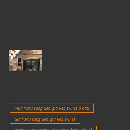
5 Lý Do Nên Lựa Chọn Cửa Hàng
Rượu Ngoại Đồng Nai –
RuouNgoai.net
Rượu Courvoisier – Di sản Cognac
nước Pháp & Top 7 chai Courvoisier
đáng mua nhất
6 Chai Rượu Meukow Chính Hãng
Được Săn Đón Nhiều Nhất Tại Việt
Nam
Giá rượu Chivas luôn nhận được sự
quan tâm nhiều nhất từ những tín
đồ rượu ngoại
Mua rượu vang Georgia Reb Wines ở đâu
Giá rượu vang Georgia Reb Wines