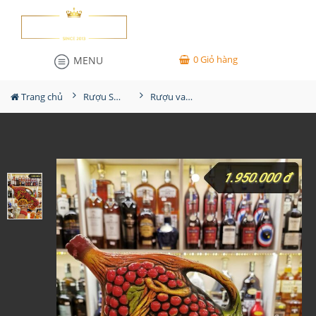
0
Giỏ hàng
MENU
Trang chủ
Rượu Sưu Tầm - Nga
Rượu vang Georgia Reb Wines 133