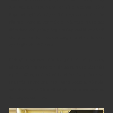
XIX. Một loại rượu vang lịch sử ở Georgia, Dòng
Saperavi tuyệt vời này có thể được coi là tiền thân
của rượu vang đỏ trên thế giới. Một trong những đặc
điểm đáng chú ý của giống nho Saperavi là nó có thể
chống lại hạn hán kéo dài cũng như nhiệt độ khắc
nghiệt gần như ở Siberia.
Bình gốm này được đúc bằng đất sét đỏ gia công
bằng tay
từ những nghệ nhân tạo ra những tác phẩm
nghê thuật đẹp mắt và để lại những tác phẩm khác
nhau trên những chai rượu
vang Georgia. Nó hoàn
toàn thích hợp để lưu trữ và phục vụ rượu vang và
đồ uống có cồn khác.