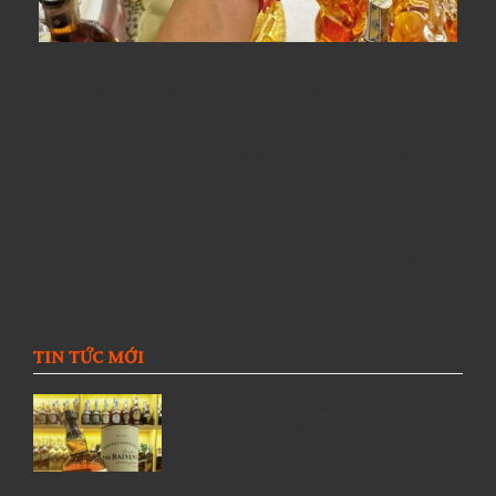
Ruoungoai.net
săn
tìm kiếm những dòng rượu hiếm,
rượu cổ
trên mỗi quốc gia khác nhau trên toàn thế
giới
, theo yêu cầu của khách hàng thích sưu tầm
rượu, các bạn có thể đến shop để tham khảo thêm
nhiều dòng rượu hiếm, hiện đang ruoungoai.net sở
hữu rất nhiều dòng rượu khác nhau từ những thập
niên 1970 - 1990.
TIN TỨC MỚI
Giới thiệu Rượu Balvenie, Top 6 kiến
thức về Rượu Balvenie