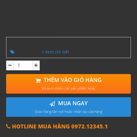
Rượu vang Georgia đã được Unesco công nhận là di
sản văn hóa phi vật thể. Các nhà khoa học đã phát
hiện ra cây nho đã được trồng ở đây từ 8000 năm
trước công nguyên!
CHƯƠNG TRÌNH KHUYẾN MÃI
Giảm 510K
Xem chi tiết
THÊM VÀO GIỎ HÀNG
Và xem thêm các sản phẩm khác
MUA NGAY
Giao hàng tận nơi hoặc nhận tại cửa hàng
HOTLINE MUA HÀNG 0972.12345.1