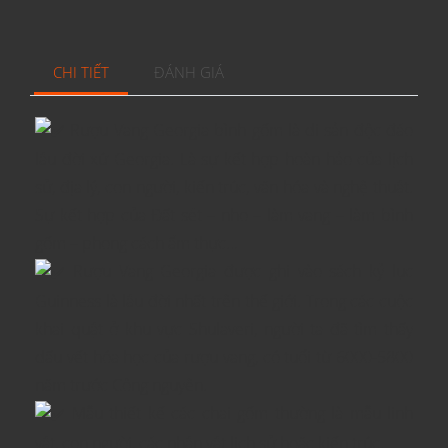
CHI TIẾT
ĐÁNH GIÁ
Rượu Vang Georgia bình gốm là di sản độc đáo
lâu đời xứ Georgia. Là sự kết hợp hoàn hảo của lịch
sử, địa lý, con người, kiến trúc, văn hóa và nghệ thuật.
Sự kết hợp của Đất sét – nho – làm vang – làm bình
gốm – phong cách ẩm thực…
Rượu Vang Georgia được ghi vào sách kỷ lục
Guinness là lâu đời nhất trên thế giới. Trong các cuộc
khai quật ở khu vực Shulaveri, người ta đã tìm thấy
dấu vết hóa học của rượu vang, có tuổi từ 6000-5800
năm trước Công nguyên.
Mẫu thiết kế các chai gốm thường là mẫu linh
vật, con người, các nhân vật lịch sử hoặc kiến trúc.