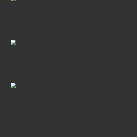
Những chiếc bình đựng rượu với mọi hình dáng,
kích thước và kiểu dáng đã là một phần quan trọng
của đồ gốm ở Georgia trong nhiều thiên niên kỷ. Các
hiện vật cổ đại chứng minh tay nghề cao của thợ thủ
công địa phương.
Trong thời Xô Viết, rượu vang được sản xuất ở
Georgia rất phổ biến. So với các loại rượu khác từ
Moldavia và Crimea có mặt trên thị trường Liên Xô,
rượu của Georgia được người Liên Xô ưa chuộng hơn
cả.
Điều kiện lãnh thổ và khí hậu của Georgia là tối
ưu cho việc sản xuất rượu vang.
• Thời tiết khắc nghiệt là bất thường: mùa hè có xu
hướng nắng ngắn và mùa đông ôn hòa và không có
sương giá.
• Các suối tự nhiên có rất nhiều và các suối trên núi