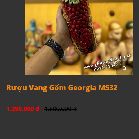
Rượu Vang Gốm Georgia MS32
Mã sản phẩm:
Rượu Vang Georgia MS32
1.290.000 đ
1.800.000 đ
Thể tích: 750ml
Nồng độ: 12%
Xuất xứ: Georgia