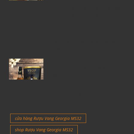
5 Lý Do Nên Lựa Chọn Cửa Hàng
Rượu Ngoại Đồng Nai –
RuouNgoai.net
Rượu Courvoisier – Di sản Cognac
nước Pháp & Top 7 chai Courvoisier
đáng mua nhất
6 Chai Rượu Meukow Chính Hãng
Được Săn Đón Nhiều Nhất Tại Việt
Nam
Giá rượu Chivas luôn nhận được sự
quan tâm nhiều nhất từ những tín
đồ rượu ngoại
cửa hàng Rượu Vang Georgia MS32
shop Rượu Vang Georgia MS32