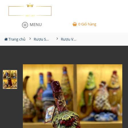
0
Giỏ hàng
MENU
Trang chủ
Rượu Sưu Tầm - Nga
Rượu Vang Gốm Georgia MS32