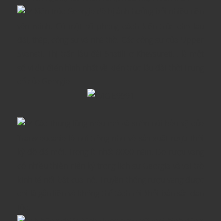
Kiến trúc Georgia đã bị ảnh hưởng bởi nhiều nền
văn minh. Có một số phong cách kiến trúc cho lâu
đài, tháp, công sự và nhà thờ. Các công sự của Upper
Svaneti. Thị trấn lâu đài Shatili ở Khevsureti… là một
số ví dụ điển hình nhất về kiến trúc lâu đài thời Trung
cổ của Georgia.
Các thung lũng màu mỡ và sườn núi bảo vệ của
Transcaucasia là nơi trồng nho và sản xuất rượu thời
kỳ đồ đá mới. Trong ít nhất 8000 năm. Do rượu vang
có nhiều thiên niên kỷ trong lịch sử Georgia và vai trò
kinh tế nổi bật của nó. Truyền thống rượu vang được
coi là gắn liền và không thể tách rời khỏi bản sắc dân
tộc.