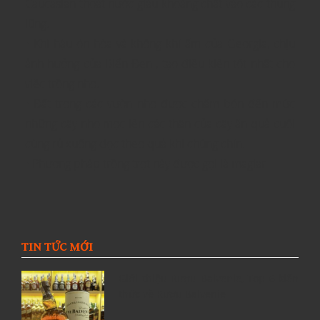
Caucasian thoát nước giàu khoáng chất vào các thung
lũng.
• Khí hậu ôn hòa và không khí ẩm của Georgia, chịu
ảnh hưởng của Biển Đen , tạo điều kiện tốt nhất cho
việc trồng nho.
• Đất trong các vườn nho được chăm bón đến mức
những cây nho mọc lên các thân của cây ăn quả cuối
cùng rủ xuống dọc theo quả khi chúng chín.
• Phương pháp trồng trọt này được gọi là maglar
TIN TỨC MỚI
Giới thiệu Rượu Balvenie, Top 6 kiến
thức về Rượu Balvenie