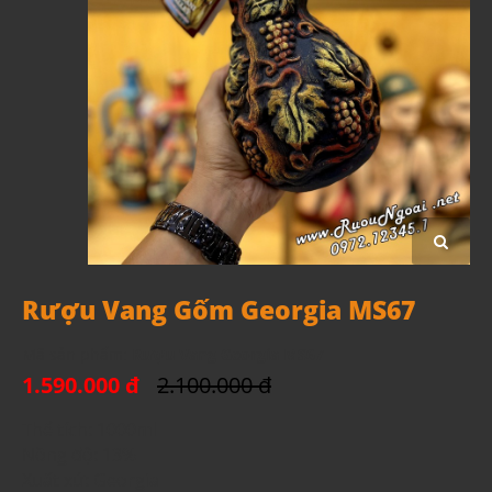
Rượu Vang Gốm Georgia MS67
Mã sản phẩm:
Rượu Vang Georgia MS67
1.590.000 đ
2.100.000 đ
Thể tích: 1000ml
Nồng độ: 13%
Xuất xứ: Georgia