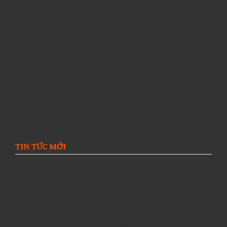
Caucasian thoát nước giàu khoáng chất vào các thung
lũng.
• Khí hậu ôn hòa và không khí ẩm của Georgia, chịu
ảnh hưởng của Biển Đen , tạo điều kiện tốt nhất cho
việc trồng nho.
• Đất trong các vườn nho được chăm bón đến mức
những cây nho mọc lên các thân của cây ăn quả cuối
cùng rủ xuống dọc theo quả khi chúng chín.
• Phương pháp trồng trọt này được gọi lmaglar
TIN TỨC MỚI
Giới thiệu Rượu Balvenie, Top 6 kiến
thức về Rượu Balvenie
5 Lý Do Nên Lựa Chọn Cửa Hàng
Rượu Ngoại Đồng Nai –