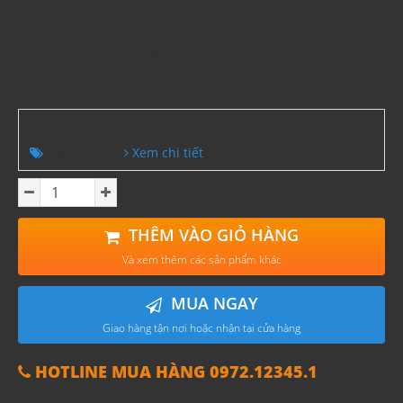
Rượu vang Georgia đã được Unesco công nhận là di
sản văn hóa phi vật thể. Các nhà khoa học đã phát
hiện ra cây nho đã được trồng ở đây từ 8000 năm
trước công nguyên!
CHƯƠNG TRÌNH KHUYẾN MÃI
Giảm 510K
Xem chi tiết
THÊM VÀO GIỎ HÀNG
Và xem thêm các sản phẩm khác
MUA NGAY
Giao hàng tận nơi hoặc nhận tại cửa hàng
HOTLINE MUA HÀNG 0972.12345.1