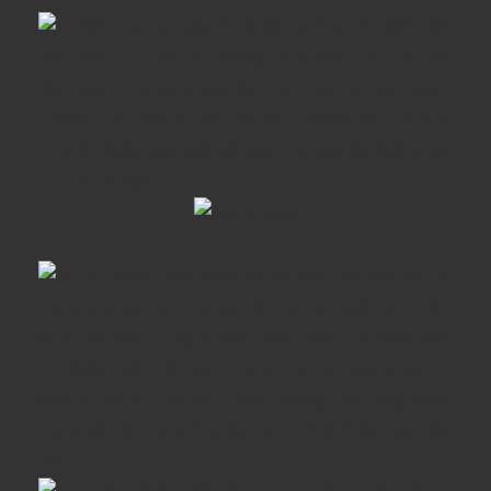
Kiến trúc Georgia đã bị ảnh hưởng bởi nhiều nền
văn minh. Có một số phong cách kiến trúc cho lâu
đài, tháp, công sự và nhà thờ. Các công sự của Upper
Svaneti. Thị trấn lâu đài Shatili ở Khevsureti… là một
số ví dụ điển hình nhất về kiến trúc lâu đài thời Trung
cổ của Georgia.
Các thung lũng màu mỡ và sườn núi bảo vệ của
Transcaucasia là nơi trồng nho và sản xuất rượu thời
kỳ đồ đá mới. Trong ít nhất 8000 năm. Do rượu vang
có nhiều thiên niên kỷ trong lịch sử Georgia và vai trò
kinh tế nổi bật của nó. Truyền thống rượu vang được
coi là gắn liền và không thể tách rời khỏi bản sắc dân
tộc.