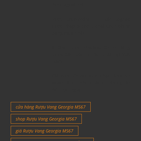
RuouNgoai.net
Rượu Courvoisier – Di sản Cognac
nước Pháp & Top 7 chai Courvoisier
đáng mua nhất
6 Chai Rượu Meukow Chính Hãng
Được Săn Đón Nhiều Nhất Tại Việt
Nam
Giá rượu Chivas luôn nhận được sự
quan tâm nhiều nhất từ những tín
đồ rượu ngoại
cửa hàng Rượu Vang Georgia MS67
shop Rượu Vang Georgia MS67
giá Rượu Vang Georgia MS67