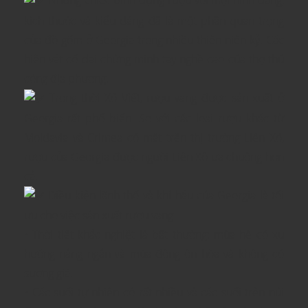
Những chiếc bình đựng rượu với mọi hình dáng,
kích thước và kiểu dáng đã là một phần quan trọng
của đồ gốm ở Georgia trong nhiều thiên niên kỷ. Các
hiện vật cổ đại chứng minh tay nghề cao của thợ thủ
công địa phương.
Trong thời Xô Viết, rượu vang được sản xuất ở
Georgia rất phổ biến. So với các loại rượu khác từ
Moldavia và Crimea có mặt trên thị trường Liên Xô,
rượu của Georgia được người Liên Xô ưa chuộng hơn
cả.
Điều kiện lãnh thổ và khí hậu của Georgia là tối
ưu cho việc sản xuất rượu vang.
• Thời tiết khắc nghiệt là bất thường: mùa hè có xu
hướng nắng ngắn và mùa đông ôn hòa và không có
sương giá.
• Các suối tự nhiên có rất nhiều và các suối trên núi