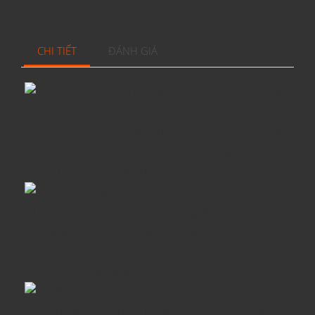
CHI TIẾT
ĐÁNH GIÁ
Rượu Vang Georgia bình gốm là di sản độc đáo
lâu đời xứ Georgia. Là sự kết hợp hoàn hảo của lịch
sử, địa lý, con người, kiến trúc, văn hóa và nghệ thuật.
Sự kết hợp của Đất sét – nho – làm vang – làm bình
gốm – phong cách ẩm thực…
Rượu Vang Georgia được ghi vào sách kỷ lục
Guinness là lâu đời nhất trên thế giới. Trong các cuộc
khai quật ở khu vực Shulaveri, người ta đã tìm thấy
dấu vết hóa học của rượu vang, có tuổi từ 6000-5800
năm trước Công nguyên.
Mẫu thiết kế các chai gốm thường là mẫu linh
vật, con người, các nhân vật lịch sử hoặc kiến trúc.