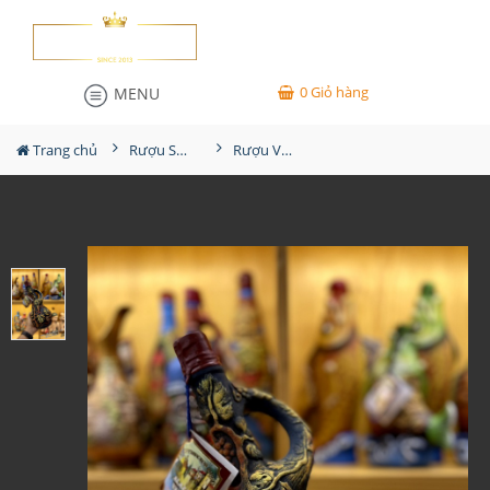
0
Giỏ hàng
MENU
Trang chủ
Rượu Sưu Tầm - Nga
Rượu Vang Gốm Georgia MS67