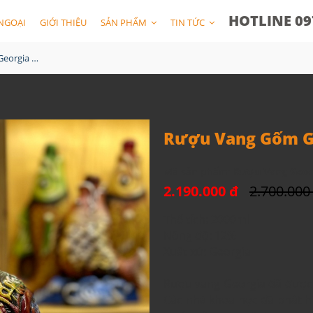
HOTLINE 09
NGOẠI
GIỚI THIỆU
SẢN PHẨM
TIN TỨC
Rượu Vang Gốm Georgia MS94
Rượu Vang Gốm G
Mã sản phẩm:
Rượu Vang Geor
2.190.000 đ
2.700.000
Thể tích: 2000ml
Nồng độ: 12%
Xuất xứ: Georgia
Rượu vang Georgia đã được 
Các nhà khoa học đã phát h