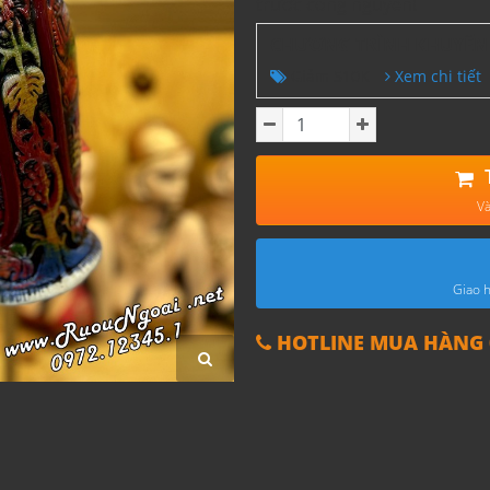
trước công nguyên!
CHƯƠNG TRÌNH KHUYẾN
Giảm 510K
Xem chi tiết
Và
Giao h
HOTLINE MUA HÀNG 0