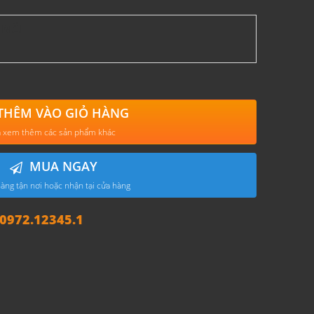
 MÃI
THÊM VÀO GIỎ HÀNG
 xem thêm các sản phẩm khác
MUA NGAY
àng tận nơi hoặc nhận tại cửa hàng
972.12345.1