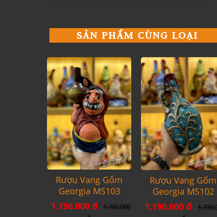
• Phương pháp trồng trọt này được gọi lmaglar
SẢN PHẨM CÙNG LOẠI
Rượu Vang Gốm
Rượu Vang Gốm
Georgia MS103
Georgia MS102
1.190.000 đ
1.190.000 đ
1.700.000
1.700.