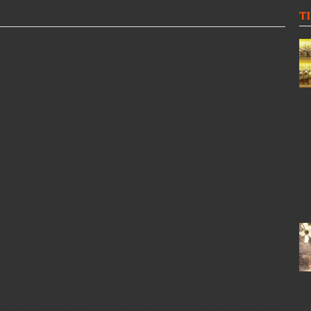
T
 lâu đời xứ Georgia. Là sự kết hợp hoàn hảo của lịch sử,
t. Sự kết hợp của Đất sét – nho – làm vang – làm bình gốm –
inness là lâu đời nhất trên thế giới. Trong các cuộc khai
dấu vết hóa học của rượu vang, có tuổi từ 6000-5800 năm
ật, con người, các nhân vật lịch sử hoặc kiến trúc.
u nền văn minh. Có một số phong cách kiến trúc cho lâu
r Svaneti. Thị trấn lâu đài Shatili ở Khevsureti… là một số
g cổ của Georgia.
 Transcaucasia là nơi trồng nho và sản xuất rượu thời kỳ
 nhiều thiên niên kỷ trong lịch sử Georgia và vai trò kinh