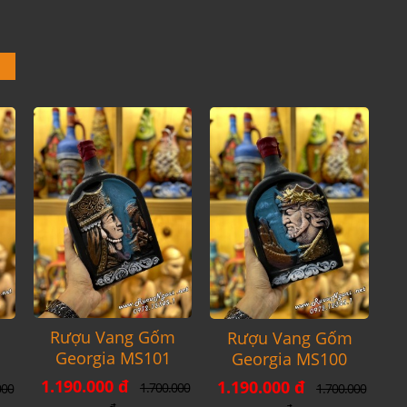
Rượu Vang Gốm
Rượu Vang Gốm
Georgia MS101
Georgia MS100
1.190.000 đ
1.190.000 đ
1.700.000
000
1.700.000