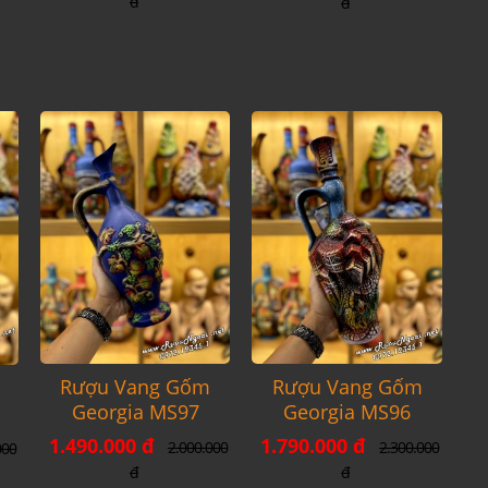
đ
đ
Rượu Vang Gốm
Rượu Vang Gốm
Georgia MS97
Georgia MS96
1.490.000 đ
1.790.000 đ
2.000.000
2.300.000
000
đ
đ