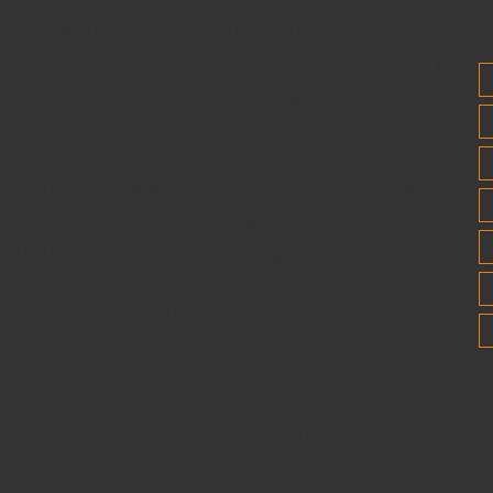
 là gắn liền và không thể tách rời khỏi bản sắc dân tộc.
áng, kích thước và kiểu dáng đã là một phần quan trọng
 Các hiện vật cổ đại chứng minh tay nghề cao của thợ thủ
t ở Georgia rất phổ biến. So với các loại rượu khác từ
ô, rượu của Georgia được người Liên Xô ưa chuộng hơn cả.
ối ưu cho việc sản xuất rượu vang.
 có xu hướng nắng ngắn và mùa đông ôn hòa và không có
n núi Caucasian thoát nước giàu khoáng chất vào các thung
hịu ảnh hưởng của Biển Đen , tạo điều kiện tốt nhất cho
ức những cây nho mọc lên các thân của cây ăn quả cuối