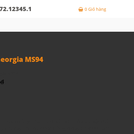
72.12345.1
0
Giỏ hàng
eorgia MS94
gia MS94
 đ
Unesco công nhận là di sản văn hóa phi vật thể.
iện ra cây nho đã được trồng ở đây từ 8000 năm