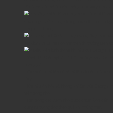
tế nổi bật của nó. Truyền thống rượu vang được coi
Những chiếc bình đựng rượu với mọi hình d
của đồ gốm ở Georgia trong nhiều thiên niên kỷ.
công địa phương.
Trong thời Xô Viết, rượu vang được sản xuấ
Moldavia và Crimea có mặt trên thị trường Liên X
Điều kiện lãnh thổ và khí hậu của Georgia là t
• Thời tiết khắc nghiệt là bất thường: mùa hè
sương giá.
• Các suối tự nhiên có rất nhiều và các suối trê
lũng.
• Khí hậu ôn hòa và không khí ẩm của Georgia, c
việc trồng nho.
• Đất trong các vườn nho được chăm bón đến m
cùng rủ xuống dọc theo quả khi chúng chín.