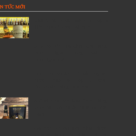
IN TỨC MỚI
Giới thiệu Rượu Balvenie, Top 6
kiến thức về Rượu Balvenie
5 Lý Do Nên Lựa Chọn Cửa Hàng
Rượu Ngoại Đồng Nai –
RuouNgoai.net
Rượu Courvoisier – Di sản Cognac
nước Pháp & Top 7 chai
Courvoisier đáng mua nhất
6 Chai Rượu Meukow Chính Hãng
Được Săn Đón Nhiều Nhất Tại Việt
Nam
Giá rượu Chivas luôn nhận được
sự quan tâm nhiều nhất từ những