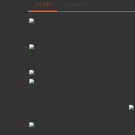
CHI TIẾT
ĐÁNH GIÁ
Rượu Vang Georgia bình gốm là di sản độc đáo
địa lý, con người, kiến trúc, văn hóa và nghệ thuậ
phong cách ẩm thực…
Rượu Vang Georgia được ghi vào sách kỷ lục Gu
quật ở khu vực Shulaveri, người ta đã tìm thấy 
trước Công nguyên.
Mẫu thiết kế các chai gốm thường là mẫu linh v
Kiến trúc Georgia đã bị ảnh hưởng bởi nhiề
đài, tháp, công sự và nhà thờ. Các công sự của Uppe
ví dụ điển hình nhất về kiến trúc lâu đài thời Trun
Các thung lũng màu mỡ và sườn núi bảo vệ của
đồ đá mới. Trong ít nhất 8000 năm. Do rượu vang có