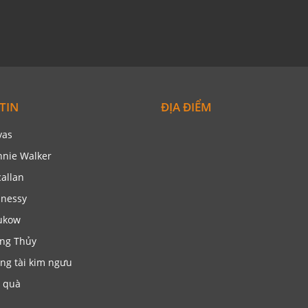
TIN
ĐỊA ĐIỂM
vas
nnie Walker
allan
nessy
ukow
ng Thủy
ng tài kim ngưu
 quà