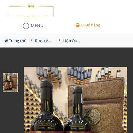
0
Giỏ hàng
MENU
Trang chủ
Rượu Vang Hộp Quà
Hộp Quà Tết 2 chai Rượu Vang Attanasio Fortitudo Rare Blend Sang Trọng