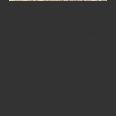
Trên thị trường hiện nay, có rất nhiều các loại hộp
đựng rượu vang bằng da, chúng thường khác nhau ở
chất liệu da. Chính vì chất liệu da khác nhau dẫn đến
giá bán hộp da đựng rượu vang cũng sẽ khác nhau
tùy từng cửa hàng bán.
Và một điểm nữa cũng ảnh hưởng tới giá bán của hộp
da đựng rượu vang đó là phụ kiện đi kèm. Để thuận
tiện cho người uống rượu vang, bên trong mỗi hộp
đựng rượu vang bằng da thường chứa một bộ
phụ
kiện rượu vang
tiện lợi.
Phụ kiện đi kèm có thể có đầy đủ hoặc chỉ có vài phụ
kiện dưới đây.