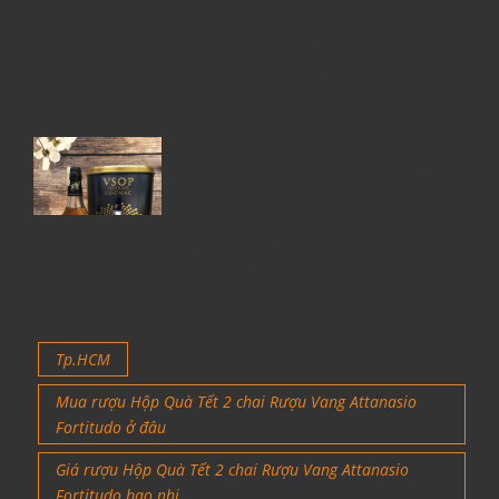
Rượu Courvoisier – Di sản Cognac
nước Pháp & Top 7 chai Courvoisier
đáng mua nhất
6 Chai Rượu Meukow Chính Hãng
Được Săn Đón Nhiều Nhất Tại Việt
Nam
Giá rượu Chivas luôn nhận được sự
quan tâm nhiều nhất từ những tín
đồ rượu ngoại
Tp.HCM
Mua rượu Hộp Quà Tết 2 chai Rượu Vang Attanasio
Fortitudo ở đâu
Giá rượu Hộp Quà Tết 2 chai Rượu Vang Attanasio
Fortitudo bao nhi