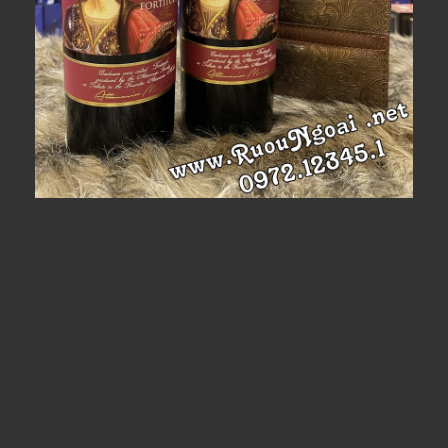
Có thể nói hộp đựng rượu vang tết đẹp tặng đối tác,
khách hàng hoặc người thân chính là món quà biếu
tặng không thể thiếu đối với những người yêu rượu
vang. Hộp quà đựng rượu vang sẽ làm tăng giá trị của
chai rượu bên trong cũng như làm tăng sự sang trọng
và cao cấp của món quà.
Rượu Vang Attanasio Fortitudo Rare Blend Hộp