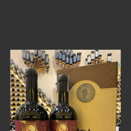
Da 2 Chai
Đây là món quà sang trọng và đẳng cấp, rất
phù hợp với để tặng cấp trên hoặc đối tác. Tùy vào
mục đích và ngân sách mà bạn sẽ chọn lựa
hộp da
đựng rượu vang đơn
hoặc
hộp rượu da đôi
với các
kiểu mẫu mã đa dạng.