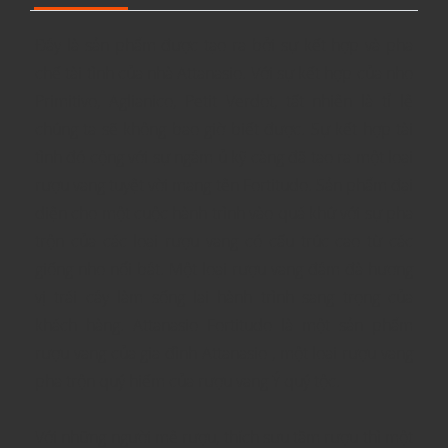
Đây là sản phẩm được tạo ra bởi sự kết hợp và pha
chế tài tình của nhà Attanasio. Với sự kết hợp của nho
Primitivo, Aglianico, Petit Verdot, tất nhiên là tỉ lệ
chúng ta sẽ không bao giờ biết được. Sự kết hợp tài
tình đó cộng với sự ngâm ủ kỹ càng đã tạo ra một loại
rượu vang tuyệt vời mang tên Fortitudo. Sản phẩm đại
diện cho một cuộc hành trình vào quá khứ với sự pha
trộn của các loại rượu vang có cấu trúc cao từ các
giống nho nổi bật. Một loại rượu vang đậm đà hương
vị trái cây làm sống lại hành trình sang trọng của
khách hàng. Attanasio Fortitudo là một sản phẩm
rượu vang của gia đình Attanasio , một loại rượu vang
pha trộn quý hiếm của rượu vang Ý quý tộc.
Với những người mê rượu, thích sưu tầm rượu thì một