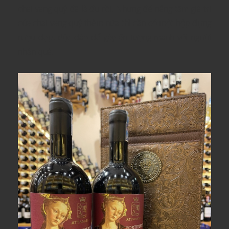
chai vang quý đã là đủ rồi. Nhưng để nâng tầm giá trị
của chai vang quý thêm nữa thì cần có một hộp đựng
rượu đẹp, độc đáo để gây ấn tượng mạnh với người
nhận quà.