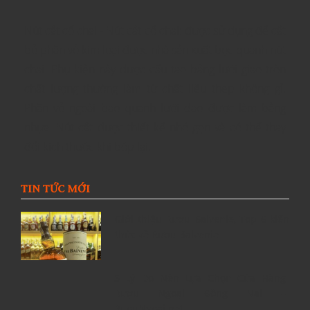
Nút cắt cổ chai - Nút cắt cổ chai: được sử dụng để cắt
bỏ phần vỏ kim loại được nhà sản xuất bọc quanh nút
chai. Phụ kiện này được cấu tạo bằng lưỡi giao tròn
chất lượng thường làm từ chất liệu thép không gỉ.
Phần vỏ ngoài bao quanh lưỡi dao được làm bằng
nhựa. Nút cắt được thiết kế nhỏ gọn và có thể thay
đổi kích thước khi bóp lại.
TIN TỨC MỚI
Giới thiệu Rượu Balvenie, Top 6 kiến
thức về Rượu Balvenie
5 Lý Do Nên Lựa Chọn Cửa Hàng
Rượu Ngoại Đồng Nai –
RuouNgoai.net