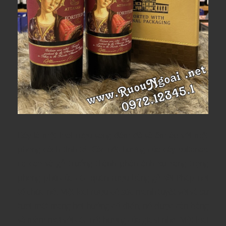
Đây là một loại rượu vang đậm đà và ấm áp với một
phong cách tinh tế. Các nốt hương của cây sultanas,
ca cao và gỗ trưởng thành phản ánh sự sang trọng
phong phú của các quán rượu bằng gỗ sồi Pháp nơi
tổ chức nó. Một loại rượu có sức mạnh tuyệt vời và sự
tươi mát mang hơi hướng cổ điển, nó được cân bằng
và mềm mại với các nốt hương của gia vị nhẹ. Một loại