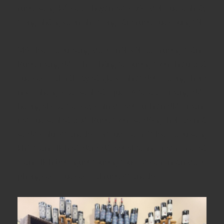
rượu vang kể câu chuyện về cuộc đời của anh ấy
trong những vườn nho trong hầm rượu của chúng tôi.
Một loại rượu vang được nói với sự trưởng thành.
Rượu mang đến cho chúng ta hương thơm hiệu quả
của các loại trái cây và gia vị nhiệt đới. Hương thơm
nhẹ nhàng của vani và quế. Attanasio mang đến
hương vị của trái cây chín đỏ với sự hiện diện mạnh
mẽ của vani và quế. Rượu thơm và đồng thời tao nhã
và dễ chịu. Attanasio Fortitudo là một loại rượu vang
khô thanh lịch và đậm đà, với vị tannin mềm mại và
thanh lịch bởi người thưởng thức sẽ cảm nhận được
phong cách của các loại rượu Attanasio.