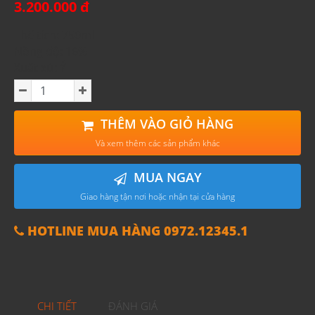
3.200.000 đ
Thể tích: 750ml
Nồng độ: 16%
Xuất xứ: Ý
THÊM VÀO GIỎ HÀNG
Và xem thêm các sản phẩm khác
MUA NGAY
Giao hàng tận nơi hoặc nhận tại cửa hàng
HOTLINE MUA HÀNG 0972.12345.1
CHI TIẾT
ĐÁNH GIÁ