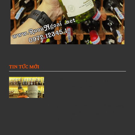
TIN TỨC MỚI
Giới thiệu Rượu Balvenie, Top 6 kiến
thức về Rượu Balvenie
5 Lý Do Nên Lựa Chọn Cửa Hàng
Rượu Ngoại Đồng Nai –
RuouNgoai.net
Rượu Courvoisier – Di sản Cognac