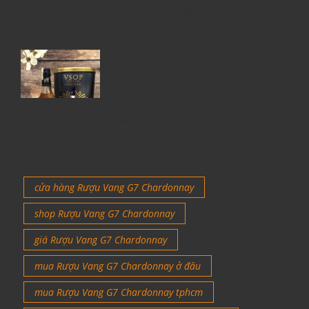
nước Pháp & Top 7 chai Courvoisier
đáng mua nhất
6 Chai Rượu Meukow Chính Hãng
Được Săn Đón Nhiều Nhất Tại Việt
Nam
Giá rượu Chivas luôn nhận được sự
quan tâm nhiều nhất từ những tín
đồ rượu ngoại
cửa hàng Rượu Vang G7 Chardonnay
shop Rượu Vang G7 Chardonnay
giá Rượu Vang G7 Chardonnay
mua Rượu Vang G7 Chardonnay ở đâu
mua Rượu Vang G7 Chardonnay tphcm