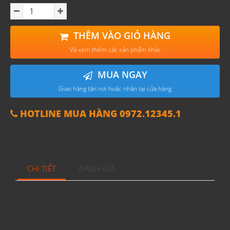
THÊM VÀO GIỎ HÀNG
Và xem thêm các sản phẩm khác
MUA NGAY
Giao hàng tận nơi hoặc nhận tại cửa hàng
HOTLINE MUA HÀNG 0972.12345.1
CHI TIẾT
ĐÁNH GIÁ
Rượu vang G7 Chardonnay
có độ đặc và kết dính
tốt, cân bằng, ngậy mùi kem, thơm mùi hoa quả.
Thơm mùi bơ, vani và trái cây nhiệt đới, Khi thưởng