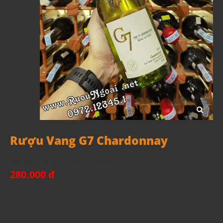
Rượu Vang G7 Chardonnay
Mã sản phẩm:
G7 trắng 178150
280.000 đ
Xuất xứ: Chile
Thể tích: 750ml
Nồng độ: 12.5%