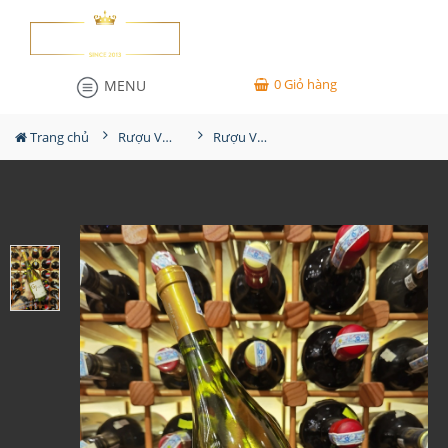
0
Giỏ hàng
MENU
Trang chủ
Rượu Vang
Rượu Vang G7 Chardonnay