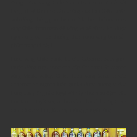
đựng rượu vang Chile Santa Loreto
như một vật
trang trí sẽ làm cho căn phòng của bạn thêm phần
sinh động, không gian thêm mới lạ, hơn thế nữa rượu
vang Chile thơm ngon dể uống, và sẽ rất vui khi được
ngồi cùng bạn bè thưởng thức rượu vang bên sản
phẩm trang trí này !
Rượu vang Chile Santa Loreto Cabernet Sauvignon
thuộc dòng rượu vang cao cấp Cabernet Sauvignon
vùng Maule Valley, Chile. Rượu Vang Santa Loreto
Cabernet Sauvignon luôn giữ lại được hương vị đặc
trưng của giống nho tuyệt vời này như: màu đậm, cấu
trúc tannin tuyệt vời, vị chua vừa phải và hương thơm
đậm đà được lưu giữ trong thùng gỗ tuyết tùng.