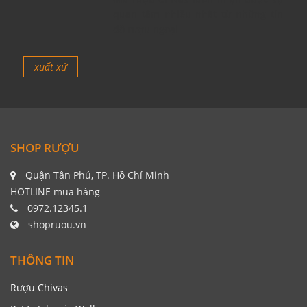
quan tâm nhiều nhất từ những tín
đồ rượu ngoại
xuất xứ
SHOP RƯỢU
Quận Tân Phú, TP. Hồ Chí Minh
HOTLINE mua hàng
0972.12345.1
shopruou.vn
THÔNG TIN
Rượu Chivas