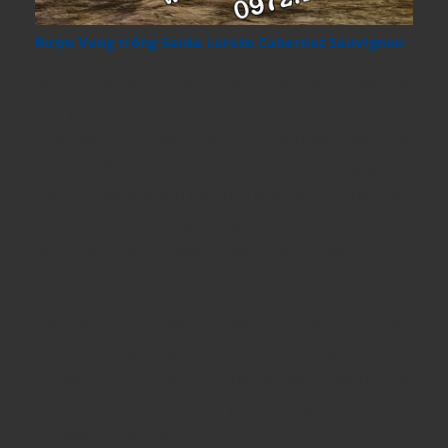
Rượu Vang trống Santa Loreto Cabernet Sauvignon
Rượu Vang trống Santa Loreto Cabernet Sauvignon
không chỉ là món quà tặng đầy thú vị và tinh tế còn là
thức uống bổ dưỡng, giúp cải thiện tình trạng tim
mạch, ổn định sức khỏe và huyết áp... Nhằm giúp quý
khách có thêm nhiều lựa chọn món quà ý nghĩa trong
các dịp lễ quan trọng, chúng tôi trân trọng giới thiệu
đến quý khách hàng Vang trống Santa Loreto
Cabernet Sauvignon 3L.
Vang trống được thiết kế bằng loại gỗ xoan đào chắc
chắn mà sang trọng phù hợp trong trưng bày trong
các dịp lễ tết. Ngoài ra, với thiết kế kiểu trống này còn
giúp bảo quản rượu kĩ lưỡng mà không sợ ảnh hưởng
tới hương vị hay rơi vỡ.