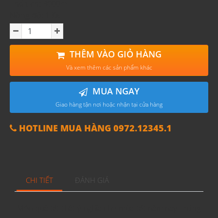
Thể tích: 3000ml
Nồng độ: 13%
THÊM VÀO GIỎ HÀNG
Và xem thêm các sản phẩm khác
MUA NGAY
Giao hàng tận nơi hoặc nhận tại cửa hàng
HOTLINE MUA HÀNG 0972.12345.1
CHI TIẾT
ĐÁNH GIÁ
Món quà tết thật ý nghĩa cho mùa tết năm nay
Trống