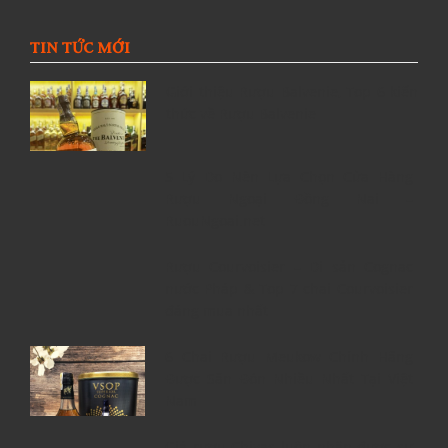
TIN TỨC MỚI
Giới thiệu Rượu Balvenie, Top 6 kiến
thức về Rượu Balvenie
5 Lý Do Nên Lựa Chọn Cửa Hàng
Rượu Ngoại Đồng Nai –
RuouNgoai.net
Rượu Courvoisier – Di sản Cognac
nước Pháp & Top 7 chai Courvoisier
đáng mua nhất
6 Chai Rượu Meukow Chính Hãng
Được Săn Đón Nhiều Nhất Tại Việt
Nam
Giá rượu Chivas luôn nhận được sự