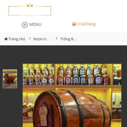
0
Giỏ hàng
MENU
Trang chủ
Rượu Vang
Trống Rượu Vang Chile Santa Loreto 3000ml