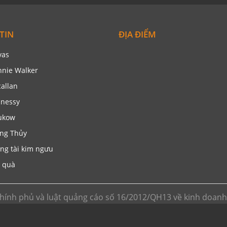
TIN
ĐỊA ĐIỂM
vas
nnie Walker
allan
nessy
ukow
ng Thủy
ng tài kim ngưu
 quà
hính phủ và luật quảng cáo số 16/2012/QH13 về kinh doan
 hoạt động phi lơi nhuận. Chúng tôi không kinh doanh trực ti
 ngoại hoặc gọi tới số hotline để được tư vấn. ( giá trên we