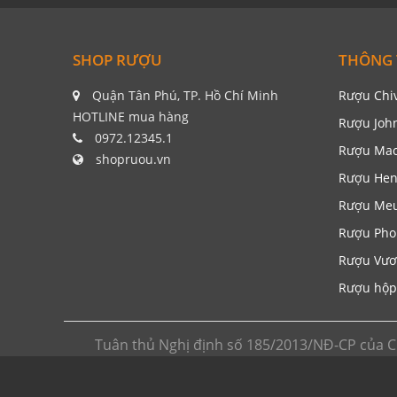
SHOP RƯỢU
THÔNG 
Quận Tân Phú, TP. Hồ Chí Minh
Rượu Chi
HOTLINE mua hàng
Rượu Joh
0972.12345.1
Rượu Mac
shopruou.vn
Rượu Hen
Rượu Me
Rượu Pho
Rượu Vươ
Rượu hộp
Tuân thủ Nghị định số 185/2013/NĐ-CP của C
trang thông tin chia sẻ kiến thức về rượu ngoại
cửa hàng và hệ thống siêu thị rượu