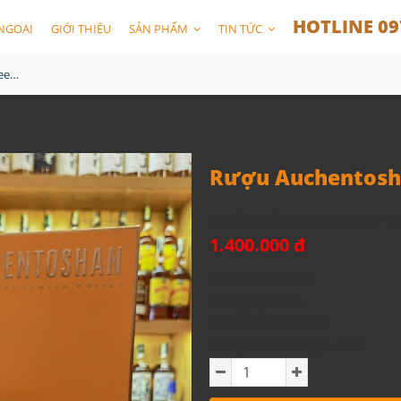
HOTLINE 09
NGOẠI
GIỚI THIỆU
SẢN PHẨM
TIN TỨC
Rượu Auchentoshan Three Wood Hộp Quà 2024
Rượu Auchentosh
Mã sản phẩm:
Rượu Auchentos
1.400.000 đ
Thể tích: 700ml
Nồng độ: 40%
Xuất xứ: Scotland
Dòng rượu: Single malt