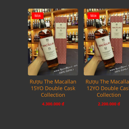
Mới
Mới
Rượu The Macallan
Rượu The Macall
15YO Double Cask
12YO Double Cas
Collection
Collection
4.300.000 đ
2.200.000 đ