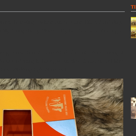
T
ơn mạch từ vùng Lowland của Scotland. Đặc biệt, nó được
n Mỹ, thùng sherry Oloroso Tây Ban Nha và cuối cùng là
ong phú và tinh tế. Bạn có thể cảm nhận được hương vị
lưỡi, nó mang lại hương vị của siro trái cây, hạt phỉ kèm
t mà với độ ngọt gỗ sồi kéo dài.