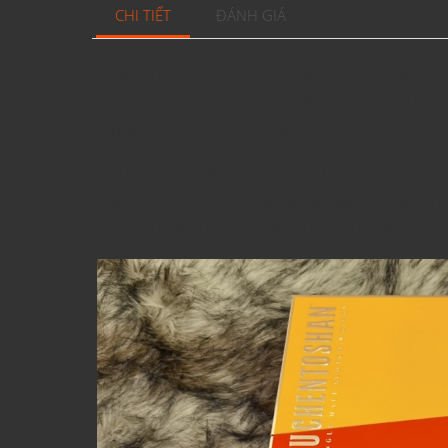
CHI TIẾT
ĐÁNH GIÁ
- Auchentoshan Three Wood là một loại whisky đ
ủ trong ba loại thùng khác nhau: thùng Bourbo
thùng sherry Pedro Ximenez.
- Hương vị của Auchentoshan Three Wood rất ph
của mận, nho khô, đường nâu và quả dâu đen. Trên 
theo gợi ý về quế và chanh. Hương vị kết thúc mượ