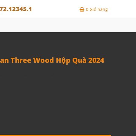
72.12345.1
0
Giỏ hàng
an Three Wood Hộp Quà 2024
han Three Wood Hộp Quà 2024