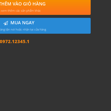
THÊM VÀO GIỎ HÀNG
 xem thêm các sản phẩm khác
MUA NGAY
àng tận nơi hoặc nhận tại cửa hàng
972.12345.1