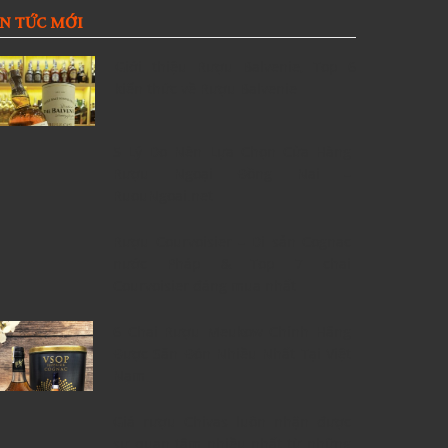
IN TỨC MỚI
Giới thiệu Rượu Balvenie, Top 6
kiến thức về Rượu Balvenie
5 Lý Do Nên Lựa Chọn Cửa Hàng
Rượu Ngoại Đồng Nai –
RuouNgoai.net
Rượu Courvoisier – Di sản Cognac
nước Pháp & Top 7 chai
Courvoisier đáng mua nhất
6 Chai Rượu Meukow Chính Hãng
Được Săn Đón Nhiều Nhất Tại Việt
Nam
Giá rượu Chivas luôn nhận được
sự quan tâm nhiều nhất từ những