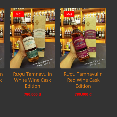
Mới
Mới
an
Rượu Tamnavulin
Rượu Tamnavulin
k
White Wine Cask
Red Wine Cask
Edition
Edition
780.000 đ
780.000 đ