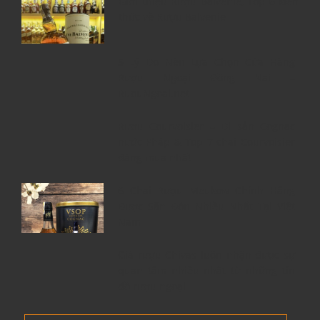
Giới thiệu Rượu Balvenie, Top 6 kiến
thức về Rượu Balvenie
5 Lý Do Nên Lựa Chọn Cửa Hàng
Rượu Ngoại Đồng Nai –
RuouNgoai.net
Rượu Courvoisier – Di sản Cognac
nước Pháp & Top 7 chai Courvoisier
đáng mua nhất
6 Chai Rượu Meukow Chính Hãng
Được Săn Đón Nhiều Nhất Tại Việt
Nam
Giá rượu Chivas luôn nhận được sự
quan tâm nhiều nhất từ những tín
đồ rượu ngoại