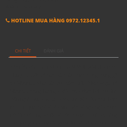
Dòng rượu: Blended Scotch
Xuất xứ: Scotland
HOTLINE MUA HÀNG 0972.12345.1
CHI TIẾT
ĐÁNH GIÁ
***TÔN VINH NÉT NHẬT - NĂM MỚI ĐẬM CHẤT***
- Được ủ suốt 18 năm và hoàn thiện trong thùng gỗ
sồi Mizunara Nhật Bản 200 năm tuổi, Chivas Regal 18
Mizunara mang hương vị độc đáo, đậm hơi thở tinh
thần nghệ thuật của sứ sở hoa anh đào. Dậy mùi thơm
mát của quýt ngọt và lê chín, thêm vị ngọt ngào mượt
mà từ mật ong, vanilla và điểm xuyết chút cay nồng
của quế, gừng cùng các gia vị tinh tế - đây là loại rượu