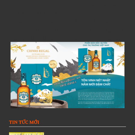
sẽ đem đến cho bạn cảm giác êm đằm và dư âm
đáng nhớ trong hậu vị.
- Khai năm mới cùng Chivas Regal 18 Mizunara để
365 ngày trong năm thêm đậm chất, xứng đáng
thưởng thức như hương vị rượu đầy thuyết phục này.
TIN TỨC MỚI