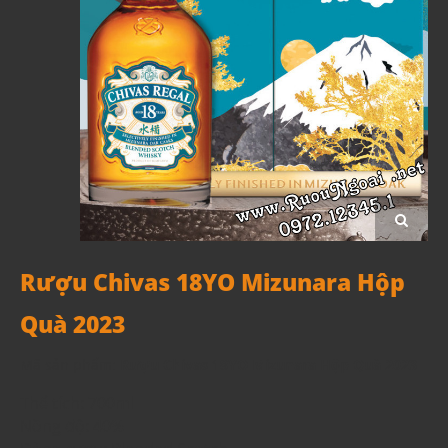
Rượu Chivas 18YO Mizunara Hộp
Quà 2023
Mã sản phẩm:
Rượu Chivas 18YO Mizunara Hộp Quà 2023
Thể tích: 700ml
Nồng độ: 40%