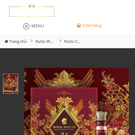
0
Giỏ hàng
MENU
Trang chủ
Rượu Whisky
Rượu Chivas 24YO Hộp Quà 2024