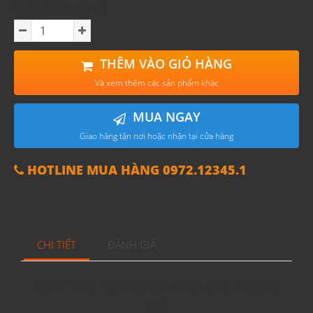
Xuất xứ: Scotland
THÊM VÀO GIỎ HÀNG
Và xem thêm các sản phẩm khác
MUA NGAY
Giao hàng tận nơi hoặc nhận tại cửa hàng
HOTLINE MUA HÀNG 0972.12345.1
CHI TIẾT
ĐÁNH GIÁ
TUYỆT TÁC HOÀNG GIA KHỞI ĐẦU VƯƠNG
GIẢ