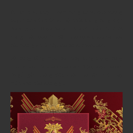
Với thiết kế truyền cảm hứng từ vẻ đẹp vương
quyền từ kiến trúc và nội thất trong cung điện
Buckingham. Royal Salute 24 phiên bản Tết 2024
mang chất rượu êm đằm nhờ sự kết hợp hài hoà
của hương vị trái cây, kẹo bơ và chocolate.
Sử dụng tông màu đỏ ruby sang trọng cùng
những hoạ tiết pháo hoa cách điệu, Royal Salute
24 gửi gắm thông điệp chúc cho năm mới may
mắn, khởi đầu vương giả.