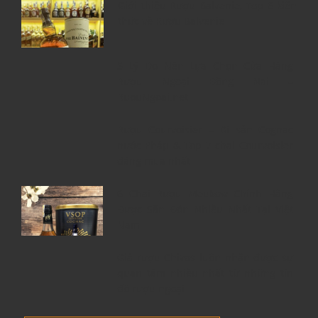
Giới thiệu Rượu Balvenie, Top 6 kiến
thức về Rượu Balvenie
5 Lý Do Nên Lựa Chọn Cửa Hàng
Rượu Ngoại Đồng Nai –
RuouNgoai.net
Rượu Courvoisier – Di sản Cognac
nước Pháp & Top 7 chai Courvoisier
đáng mua nhất
6 Chai Rượu Meukow Chính Hãng
Được Săn Đón Nhiều Nhất Tại Việt
Nam
Giá rượu Chivas luôn nhận được sự
quan tâm nhiều nhất từ những tín
đồ rượu ngoại