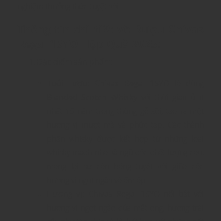
nghiệm thưởng thức tuyệt vời.
Thông tin chi tiết về Rượu Chivas
Regal 15YO Hộp Quà 2025
:
Đặc điểm sản phẩm
:
Tuổi rượu
:
Chivas Regal 15YO
là dòng
Blended Scotch Whisky
với thời gian ủ ít
nhất 15 năm trong thùng gỗ sồi, tạo ra một
hương vị mượt mà và phức tạp. Các thành
phần whisky được kết hợp từ những loại
whisky mạch nha và ngũ cốc chất lượng cao,
mang lại sự cân bằng tuyệt vời giữa các
hương vị ngọt ngào và ấm áp.
Hương vị
:
Chivas Regal 15YO
nổi bật với
hương vị ngọt ngào của mật ong, hương trái