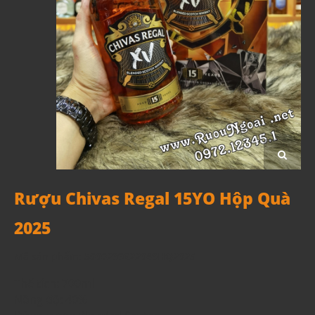
Rượu Chivas Regal 15YO Hộp Quà
2025
Mã sản phẩm:
5000299622049HQ2025
Thể tích: 700ml
Nồng độ: 40%