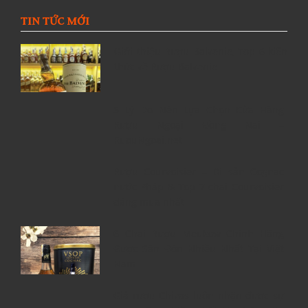
TIN TỨC MỚI
Giới thiệu Rượu Balvenie, Top 6 kiến
thức về Rượu Balvenie
5 Lý Do Nên Lựa Chọn Cửa Hàng
Rượu Ngoại Đồng Nai –
RuouNgoai.net
Rượu Courvoisier – Di sản Cognac
nước Pháp & Top 7 chai Courvoisier
đáng mua nhất
6 Chai Rượu Meukow Chính Hãng
Được Săn Đón Nhiều Nhất Tại Việt
Nam
Giá rượu Chivas luôn nhận được sự