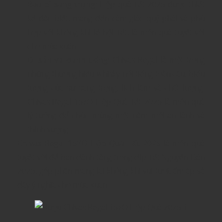
Bao bì sang trọng
: Hộp quà Tết 2025 được thiết
kế đặc biệt, mang đến cảm giác quý phái và phù
hợp với không khí lễ hội Tết, là món quà tuyệt vời
cho mùa xuân.
Di sản và danh tiếng
: Chivas Regal là một trong
những thương hiệu whisky nổi tiếng toàn cầu, biểu
tượng của sự sang trọng, lịch lãm và chất lượng.
Chivas Regal 15YO Hộp Quà Tết 2025 là món quà
lý tưởng để chúc mừng một năm mới an lành và
thịnh vượng.
Chivas Regal 15YO Hộp Quà Tết 2025
là món quà
tuyệt vời để bạn dành tặng trong dịp Tết Nguyên Đán
2025, góp phần mang lại không khí vui tươi, ấm áp và
đầy ý nghĩa cho mùa xuân.