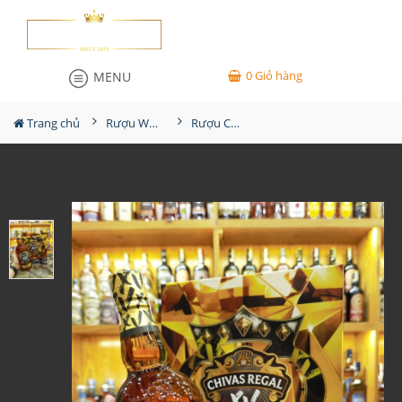
0
Giỏ hàng
MENU
Trang chủ
Rượu Whisky
Rượu Chivas Regal 15YO Hộp Quà 2025