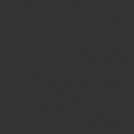
khắc đáng nhớ và trọn vẹn.
Cách thưởng thức
:
Chivas Regal 15YO
có thể thưởng thức
nguyên chất (straight) hoặc với một ít đá để
làm dịu rượu và mang đến trải nghiệm mượt
mà hơn. Bạn cũng có thể pha chế rượu này
thành các loại cocktail đơn giản nhưng đầy
ấn tượng cho các buổi tiệc Tết.
Với tính linh hoạt trong cách thưởng thức,
Chivas Regal 15YO phù hợp với nhiều đối
tượng và hoàn cảnh khác nhau.
Mức độ phổ biến và giá trị
:
Chivas Regal 15YO
là một dòng sản phẩm
nổi bật của
Chivas Regal
, mang đến sự kết
hợp tuyệt vời giữa chất lượng và giá trị. Với