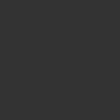
thiết kế hộp quà Tết 2025, chai rượu này
không chỉ là món quà tuyệt vời để thưởng
thức mà còn là món quà mang ý nghĩa văn
hóa và giá trị tinh thần trong dịp lễ quan
trọng này.
Sản phẩm có giá trị về mặt thưởng thức, cũng
như là món quà tinh tế và sang trọng, giúp
bạn thể hiện sự quan tâm và trân trọng đối
với người nhận.
Lý do chọn Chivas Regal 15YO Hộp
Quà Tết 2025
:
Chất lượng vượt trội
: Với thời gian ủ 15 năm trong
thùng gỗ sồi,
Chivas Regal 15YO
mang đến một
hương vị mượt mà, tinh tế, phù hợp cho những
người yêu thích sự hoàn hảo và đẳng cấp.