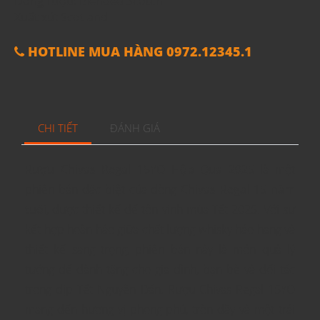
Dòng rượu: Blended Scotch
Xuất xứ: Scotland
HOTLINE MUA HÀNG 0972.12345.1
CHI TIẾT
ĐÁNH GIÁ
Rượu Chivas Regal 15YO Hộp Quà 2025
là một
phiên bản đặc biệt của dòng
Chivas Regal 15 năm
tuổi
, được thiết kế để tôn vinh mùa Tết 2025. Với sự
kết hợp hoàn hảo giữa chất lượng whisky hảo hạng và
thiết kế sang trọng, phiên bản này là món quà lý
tưởng để dành tặng cho gia đình, bạn bè và đối tác
trong dịp Tết Nguyên Đán. Rượu Chivas Regal 15YO
mang đến hương vị phong phú, tròn đầy và một trải