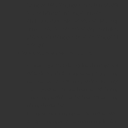
tưởng để biếu tặng người thân, bạn bè, đối
tác, thể hiện sự trân trọng và tình cảm.
Chai rượu được thiết kế với chất liệu thủy
tinh cao cấp, tạo nên một vẻ đẹp thanh lịch,
phù hợp với không gian Tết và làm tăng giá trị
món quà.
Sự kết hợp hoàn hảo cho dịp Tết
:
Chivas Regal 15YO
là một lựa chọn tuyệt vời
để tạo không khí ấm cúng và sang trọng trong
các bữa tiệc Tết. Với hương vị dễ chịu, mượt
mà, rượu sẽ là món quà hoàn hảo để thưởng
thức cùng gia đình, bạn bè hoặc đối tác trong
những dịp đặc biệt.
Hương vị của rượu giúp lan tỏa sự đoàn viên,
ấm áp trong ngày Tết, tạo nên những khoảnh