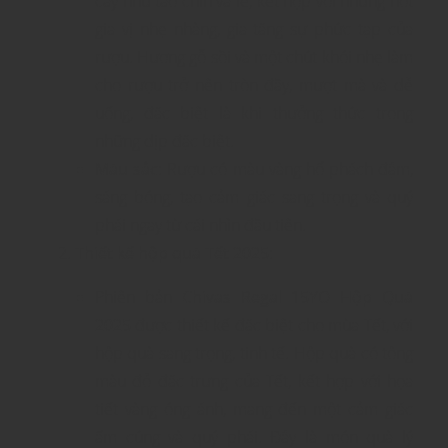
cây như táo chín và lê, kết hợp với những nốt
gia vị nhẹ nhàng, gia tăng sự phức tạp của
rượu. Hương gỗ sồi và một chút khói nhẹ làm
cho rượu trở nên tròn đầy, mượt mà và dễ
uống, đặc biệt là khi thưởng thức trong
những dịp đặc biệt.
Màu sắc
: Rượu có màu vàng hổ phách đậm,
sáng bóng, tạo cảm giác sang trọng và quý
phái ngay từ cái nhìn đầu tiên.
Thiết kế hộp quà Tết 2025
:
Phiên bản
Chivas Regal 15YO Hộp Quà
2025
được thiết kế đặc biệt cho mùa Tết, với
hộp quà sang trọng, tinh tế. Hộp quà có tông
màu đỏ đặc trưng của Tết, kết hợp với họa
tiết vàng óng ánh, mang đến một cảm giác
ấm cúng và quý phái. Đây là món quà lý