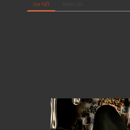
CHI TIẾT
ĐÁNH GIÁ
CHẤT P
TẾT T
Chivas Regal XV là tuyệt phẩm whisky 15 năm
sồi nổi tiếng Grand Champagne Cognac với nh
đặc biệt này đã cho ra đời một loại whisky 
truyền thống tinh tế và mượt mà.
Nay với diện mạo hoàn toàn mới, phóng khoản
lựa chọn hoàn hảo cho những bữa tiệc tân niê