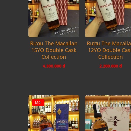
Rượu The Macallan
Rượu The Macall
15YO Double Cask
12YO Double Cas
Collection
Collection
4.300.000 đ
2.200.000 đ
Mới