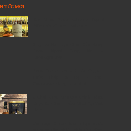
IN TỨC MỚI
Giới thiệu Rượu Balvenie, Top 6
kiến thức về Rượu Balvenie
5 Lý Do Nên Lựa Chọn Cửa Hàng
Rượu Ngoại Đồng Nai –
RuouNgoai.net
Rượu Courvoisier – Di sản Cognac
nước Pháp & Top 7 chai
Courvoisier đáng mua nhất
6 Chai Rượu Meukow Chính Hãng
Được Săn Đón Nhiều Nhất Tại Việt
Nam
Giá rượu Chivas luôn nhận được
sự quan tâm nhiều nhất từ những