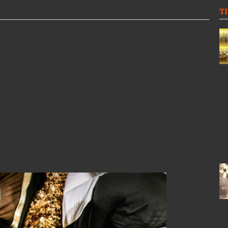
T
HÓNG KHOÁNG
HÊM PHÁ CÁCH
 tuổi đầu tiên của nhà Chivas được ủ trong thùng gỗ
ững mẻ rượu cognac ngon nhất thế giới. Quy trình ủ
mới lạ với hương vị phá cách tươi mới trên nền rượu
g nhưng không kém phần tinh tế, Chivas Regal XV là
n phá cách.