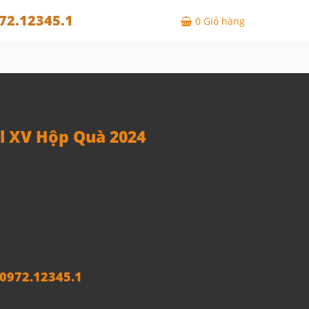
72.12345.1
0
Giỏ hàng
l XV Hộp Quà 2024
HQCT1090
972.12345.1