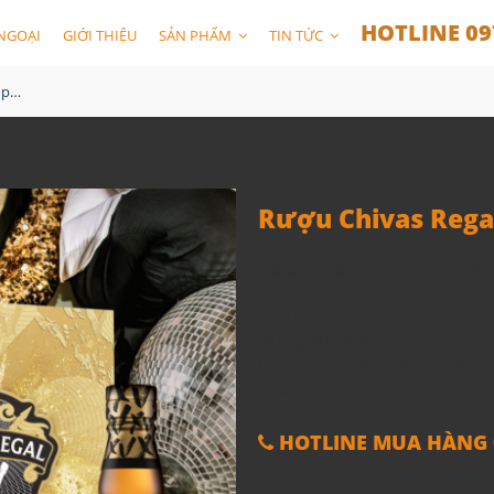
HOTLINE 09
NGOẠI
GIỚI THIỆU
SẢN PHẨM
TIN TỨC
Rượu Chivas Regal XV Hộp Quà 2024
Rượu Chivas Rega
Mã sản phẩm:
5000299622049
Thể tích: 700ml
Nồng độ: 40%
Dòng rượu: Blended Scotch
Xuất xứ: Scotland
HOTLINE MUA HÀNG 0