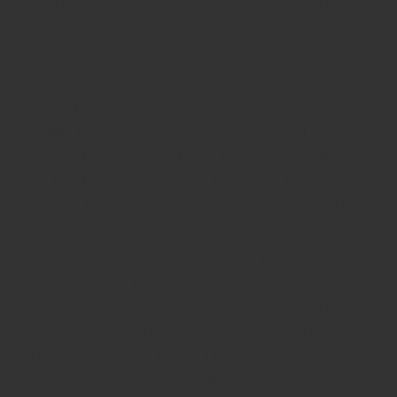
***HƯƠNG VỊ ĐỘC BẢN, VINH DANH HUYỀN
THOẠI***
- Để tôn vinh năm thế hệ huyền thoại pha chế đã
cống hiến và làm nên phòng cách riêng của thương
hiệu Chivas - Charles Howard, Charles Julian, Allan
Baillie, Jimmy Lang và Colin Scott - chúng tôi đã tự tay
chọn ra năm loại mạch nha đơn quý giá được lên tuổi
tối thiểu 20 năm và pha trộn chúng với whisky ngũ
cốc đặc trưng Strathclyde để tạo nên dòng rượu độc
bản tinh tế nhất.
- Với hương thơm bừng tỏa, màu vàng đồng quyến rũ
và mùi vị đa tầng phức tạp được trưởng thành trong
suốt 20 năm, Chivas Regal Ultis XX là lựa chọn tinh tế
để cùng nâng ly ăn mừng thời khắc chuyển giao giữa
năm cũ và năm mới. Năm nay, với thiết kế đổi mới,
diện mạo sang trọng và đẳng cấp, Chivas Regal Ultis