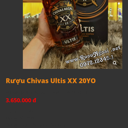
Rượu Chivas Ultis XX 20YO
Mã sản phẩm:
Rượu Chivas Ultis XX 20YO
3.650.000 đ
Thể tích: 700ml
Nồng độ: 40%
Dòng rượu: Blended Scotch