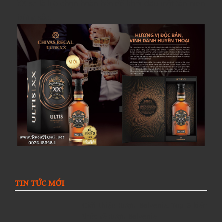
XX sẽ là lựa chọn hoàn hảo để khởi đầu một tân niên
bừng sắc.
TIN TỨC MỚI
Giới thiệu Rượu Balvenie, Top 6 kiến
thức về Rượu Balvenie