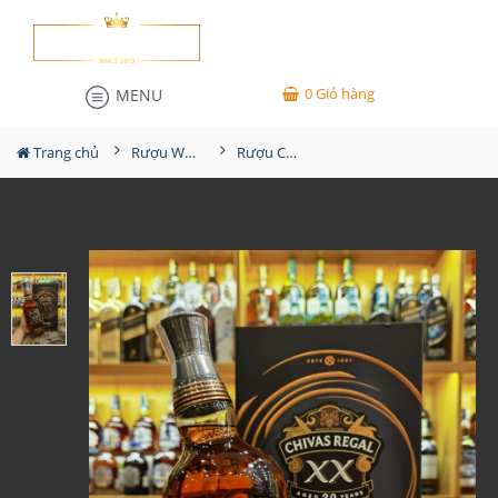
0
Giỏ hàng
MENU
Trang chủ
Rượu Whisky
Rượu Chivas Ultis XX 20YO