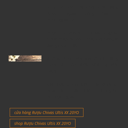
5 Lý Do Nên Lựa Chọn Cửa Hàng
Rượu Ngoại Đồng Nai –
RuouNgoai.net
Rượu Courvoisier – Di sản Cognac
nước Pháp & Top 7 chai Courvoisier
đáng mua nhất
6 Chai Rượu Meukow Chính Hãng
Được Săn Đón Nhiều Nhất Tại Việt
Nam
Giá rượu Chivas luôn nhận được sự
quan tâm nhiều nhất từ những tín
đồ rượu ngoại
cửa hàng Rượu Chivas Ultis XX 20YO