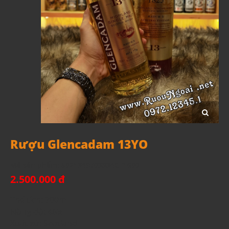
Rượu Glencadam 13YO
Mã sản phẩm:
5021349703334CT1800
2.500.000 đ
Thể tích: 700ml
Nồng độ: 46%
Xuất xứ: Scotland