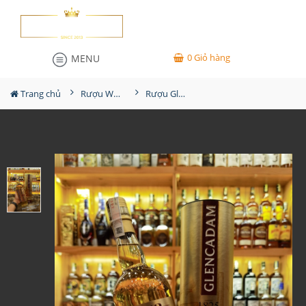
0
Giỏ hàng
MENU
Trang chủ
Rượu Whisky
Rượu Glencadam 13YO