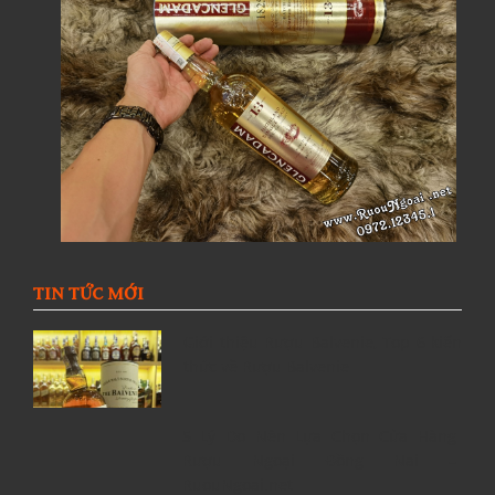
TIN TỨC MỚI
Giới thiệu Rượu Balvenie, Top 6 kiến
thức về Rượu Balvenie
5 Lý Do Nên Lựa Chọn Cửa Hàng
Rượu Ngoại Đồng Nai –
RuouNgoai.net