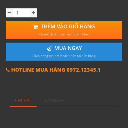
Dòng rượu: Highland Single Malt
THÊM VÀO GIỎ HÀNG
Và xem thêm các sản phẩm khác
MUA NGAY
Giao hàng tận nơi hoặc nhận tại cửa hàng
HOTLINE MUA HÀNG 0972.12345.1
CHI TIẾT
ĐÁNH GIÁ
Rượu Glencadam 13 Năm, còn được gọi là
Glencadam Re-Awakening, là một loại rượu whisky