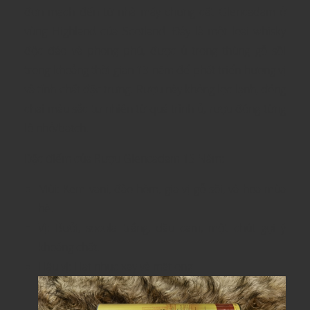
đơn mạch đến từ nhà máy chưng cất Glencadam ở
vùng Highland của Scotland. Đây là một loại whisky
độc đáo và phong phú, được ủ trong thùng gỗ sồi
trong khoảng thời gian 13 năm để phát triển hương vị
và tính chất đặc trưng. Rượu này không lọc lạnh, đóng
chai màu sắc tự nhiên từ quá trình ủ, rượu đóng từng
lô nhỏ/batch.
Đặc điểm của Rượu Glencadam 13 Năm:
Mùi: Kem vani, đào hòm, gia vị gỗ sồi, và hoa mùa
hè.
Vị: Bưởi, socola trắng, dầu cam, một chút gợi ý
khoáng chất.
Hậu vị: Hạt nhục xay và mật ong.