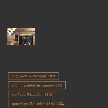
Rượu Courvoisier – Di sản Cognac
nước Pháp & Top 7 chai Courvoisier
đáng mua nhất
6 Chai Rượu Meukow Chính Hãng
Được Săn Đón Nhiều Nhất Tại Việt
Nam
Giá rượu Chivas luôn nhận được sự
quan tâm nhiều nhất từ những tín
đồ rượu ngoại
shop Rượu Glencadam 13YO
cửa hàng Rượu Glencadam 13YO
giá Rượu Glencadam 13YO
mua Rượu Glencadam 13YO ở đâu