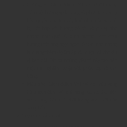
Hương vị
: Glenfiddich VAT 04 18YO mang
đến một hương vị đa dạng và phức tạp với sự
hòa quyện của trái cây khô như mận và chà
là, kết hợp với hương gỗ sồi và gia vị nhẹ
nhàng như quế và đinh hương. Một chút
hương mật ong ngọt ngào và vani nhẹ nhàng
làm tăng thêm độ ấm áp và mượt mà cho dư
vị kéo dài. Tất cả những yếu tố này tạo nên
một trải nghiệm tuyệt vời, phức tạp và cân
bằng.
Màu sắc
: Glenfiddich VAT 04 có màu vàng
hổ phách đậm, với ánh sáng rực rỡ, thể hiện
sự trưởng thành và chất lượng vượt trội của
sản phẩm.
Quy trình sản xuất
: