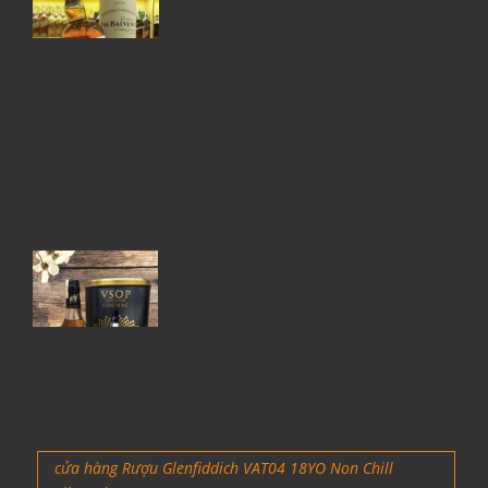
5 Lý Do Nên Lựa Chọn Cửa Hàng
Rượu Ngoại Đồng Nai –
RuouNgoai.net
Rượu Courvoisier – Di sản Cognac
nước Pháp & Top 7 chai Courvoisier
đáng mua nhất
6 Chai Rượu Meukow Chính Hãng
Được Săn Đón Nhiều Nhất Tại Việt
Nam
Giá rượu Chivas luôn nhận được sự
quan tâm nhiều nhất từ những tín
đồ rượu ngoại
cửa hàng Rượu Glenfiddich VAT04 18YO Non Chill