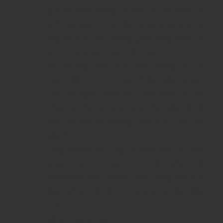
quế và đinh hương. Hương gỗ sồi mang lại
một cảm giác ấm áp đặc trưng, trong khi mật
ong và vani nhẹ nhàng giúp tăng thêm sự
mượt mà và ngọt ngào cho hậu vị.
Để thưởng thức trọn vẹn hương vị của
Glenfiddich VAT 04, bạn có thể uống nguyên
chất (straight), thêm một chút nước để mở
rộng các lớp hương vị, hoặc cho thêm đá để
làm dịu nhẹ và thưởng thức một cách thư
giãn hơn.
Dòng whisky này cũng rất thích hợp để dùng
trong các cocktail cao cấp như Old
Fashioned hoặc Whisky Sour, mang đến một
thức uống tinh tế, phong phú và đầy đẳng
cấp.
Thiết kế chai và bao bì
: