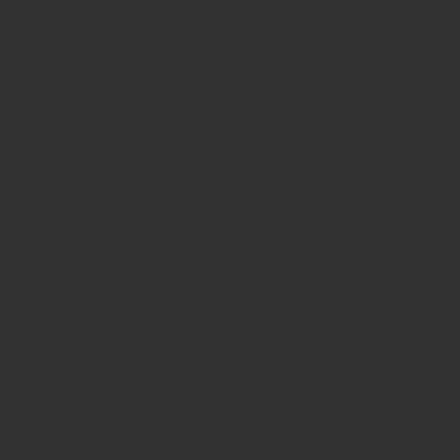
Chai
Glenfiddich VAT 04 18YO Non Chill
Filtered
có thiết kế thanh lịch và sang trọng,
thể hiện sự cao cấp và chất lượng của sản
phẩm. Chai thủy tinh trong suốt giúp bạn dễ
dàng quan sát màu sắc hổ phách của rượu.
Bao bì của sản phẩm cũng được thiết kế đẹp
mắt, với những chi tiết tinh tế, tạo nên một
món quà lý tưởng và đầy ấn tượng cho những
dịp đặc biệt như sinh nhật, lễ Tết hay các sự
kiện quan trọng.
Lý do chọn Glenfiddich VAT 04 18YO Non
Chill Filtered
:
Hương vị phức tạp và nguyên bản
: Phương
pháp
Non Chill Filtered
giúp giữ lại các hợp
chất tự nhiên trong rượu, mang đến một