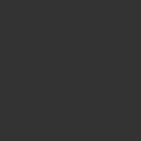
Độ tuổi
: Glenfiddich VAT 04 có độ tuổi 18
năm, đây là một thời gian đủ lâu để whisky
phát triển hương vị mạnh mẽ, phức tạp và
sâu sắc. Quá trình ủ lâu dài trong các thùng
gỗ sồi giúp rượu hấp thụ các hương vị đặc
trưng, đồng thời tạo ra một kết cấu mượt mà
và độ sâu ấn tượng.
Non Chill Filtered
: Không như các loại
whisky thông thường, Glenfiddich VAT 04
không qua quá trình lọc lạnh (chill filtration).
Điều này có nghĩa là các hợp chất tự nhiên,
bao gồm ester và phenol, không bị loại bỏ,
mang đến một hương vị nguyên bản, phong
phú và đậm đà hơn. Việc không lọc lạnh còn
giúp rượu có độ sánh mượt mà, đồng thời
tăng cường sự phức tạp trong từng ngụm.