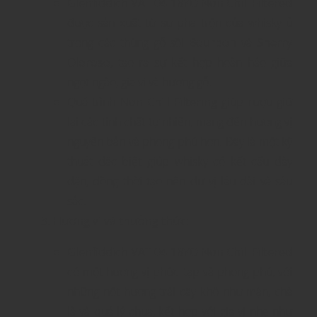
Glenfiddich VAT 04 18YO Non Chill Filtered
được sản xuất từ sự pha trộn của whisky ủ
trong các thùng gỗ sồi
Bourbon
và
Sherry
Oloroso
, tạo ra sự kết hợp hoàn hảo giữa
ngọt ngào, gia vị và hương gỗ.
Quá trình
Non Chill Filtering
giúp rượu giữ
lại các tinh chất tự nhiên, mang đến hương vị
nguyên bản và phong phú hơn. Đây là một kỹ
thuật đặc biệt giúp whisky có kết cấu dày
dặn, đồng thời tạo nên dư vị lâu dài và sâu
sắc.
Hương vị và thưởng thức
:
Glenfiddich VAT 04 18YO Non Chill Filtered
có một hương vị phức tạp và phong phú, với
những nốt hương trái cây khô như mận, chà
là và quả lý chua, kết hợp với gia vị nhẹ như