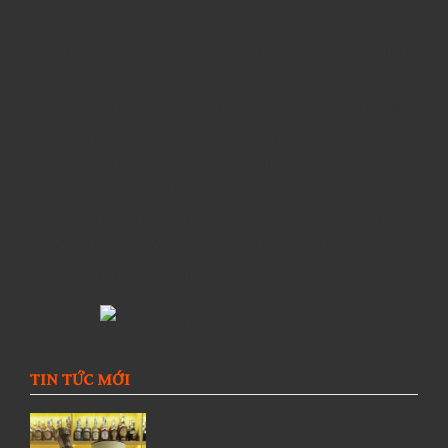
Tổng kết
:
Glenfiddich VAT 04 18YO Non Chill Filtered
là một
dòng
Single Malt Scotch Whisky
đẳng cấp với hương
vị phức tạp, sâu sắc và nguyên bản. Việc sử dụng
phương pháp
Non Chill Filtering
giúp giữ lại các hợp
chất tự nhiên trong whisky, mang đến một trải
nghiệm thú vị và khác biệt. Đây là lựa chọn tuyệt vời
cho những người yêu thích whisky cao cấp và mong
muốn thưởng thức một chai whisky có hương vị độc
đáo, đầy đủ và mượt mà.
TIN TỨC MỚI
Giới thiệu Rượu Balvenie, Top 6 kiến
thức về Rượu Balvenie