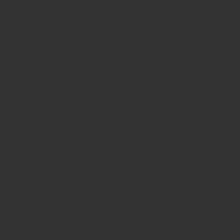
hương vị trọn vẹn và sâu sắc. Đây là một lựa
chọn lý tưởng cho những ai yêu thích whisky
có hương vị phức tạp, đậm đà và nguyên
bản.
Chất lượng tuyệt vời
: Glenfiddich là một
trong những nhà sản xuất whisky hàng đầu,
với kinh nghiệm lâu năm trong việc tạo ra các
sản phẩm whisky chất lượng cao. Glenfiddich
VAT 04 18YO là minh chứng cho sự tinh tế và
kỹ lưỡng trong quy trình sản xuất.
Món quà cao cấp
: Với thiết kế đẹp mắt và
hương vị độc đáo, Glenfiddich VAT 04 18YO
Non Chill Filtered là món quà sang trọng và lý
tưởng cho những dịp đặc biệt, thể hiện sự
đẳng cấp và tinh tế.