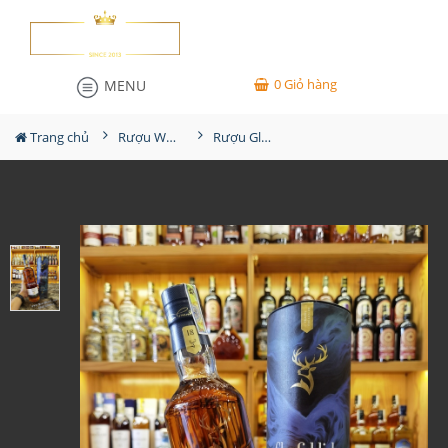
0
Giỏ hàng
MENU
Trang chủ
Rượu Whisky
Rượu Glenfiddich VAT04 18YO Non Chill Filtered