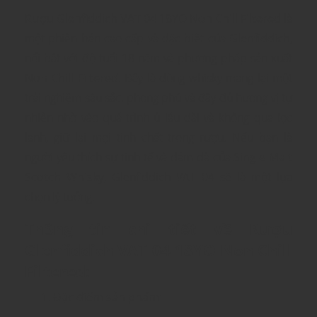
Rượu Glenfiddich VAT 04 18YO Non Chill Filtered
là
một phiên bản cao cấp và đặc biệt của
Glenfiddich
,
nổi bật với độ tuổi 18 năm và phương pháp sản xuất
Non Chill Filtered
. Đây là dòng whisky mang lại một
trải nghiệm sâu sắc, phong phú và đầy đủ hương vị tự
nhiên nhờ vào quá trình ủ lâu dài và không qua lọc
lạnh, giữ lại mọi tinh chất trong rượu. Nếu bạn là
người yêu thích sự tinh tế và đậm đà của
Single Malt
Scotch Whisky
, Glenfiddich VAT 04 sẽ là một lựa
chọn lý tưởng.
Thông tin chi tiết về Rượu
Glenfiddich VAT 04 18YO Non Chill
Filtered
:
Đặc điểm sản phẩm
: