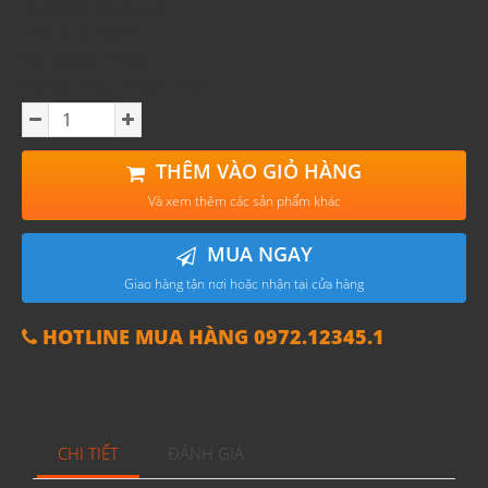
Xuất xứ: Scotland
Thể tích: 700ml
Nồng độ: 47.8%
Dòng rượu: Single Malt
THÊM VÀO GIỎ HÀNG
Và xem thêm các sản phẩm khác
MUA NGAY
Giao hàng tận nơi hoặc nhận tại cửa hàng
HOTLINE MUA HÀNG 0972.12345.1
CHI TIẾT
ĐÁNH GIÁ