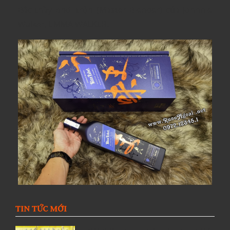
Bậc thầy phối trộn (Master Blender) của Johnnie
Walker, EMMA WALKER.
TIN TỨC MỚI