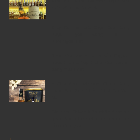
Giới thiệu Rượu Balvenie, Top 6 kiến
thức về Rượu Balvenie
5 Lý Do Nên Lựa Chọn Cửa Hàng
Rượu Ngoại Đồng Nai –
RuouNgoai.net
Rượu Courvoisier – Di sản Cognac
nước Pháp & Top 7 chai Courvoisier
đáng mua nhất
6 Chai Rượu Meukow Chính Hãng
Được Săn Đón Nhiều Nhất Tại Việt
Nam
Giá rượu Chivas luôn nhận được sự
quan tâm nhiều nhất từ những tín
đồ rượu ngoại