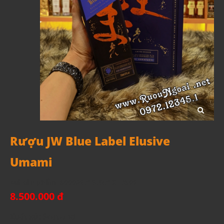
Rượu JW Blue Label Elusive
Umami
Mã sản phẩm:
5000267197871CT7500
8.500.000 đ
Xuất xứ: Scotland