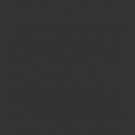
JOHNNIE WALKER BLUE LABEL ELUSIVE
UMAMI
Umami, trong tiếng Nhật có nghĩa là “tinh chất
của vị ngon, chính là vị cốt lõi thứ 5 bao gồm ngọt,
chua, đắng và mặn, là kết tỉnh của vị thơm ngon,
đậm đà từ vị ngọt thịt; âm hưởng của nó có thể
khiến bất cứ món ăn nào cũng trở nên hấp dẫn.
Master Chef Kei Kobayashi và Master Blender
Emma Walker đã cùng nhau hợp tác, trải qua
xuyên suốt hai vòng kiểm duyệt để tạo nên kiệt
tác, tầng tầng lớp lớp hương vị được nghiên cứu tỉ
mỉ cùng những công đoạn thủ công đã mang đến
thành phẩm whisky độc đáo có vị cân bằng từ
Umami của Johnnie Walker. Johnnie Walker Blue
Label Elusive Umami là chất vị tinh túy được gạn