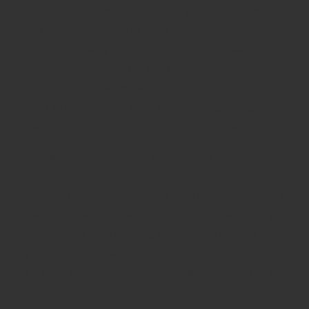
lọc từ một trong 25.000 thùng gỗ sồi, đạt được sự
cân bằng vị giác giữa ngọt và mặn, rất hài hoà,
đồng thời mang những nốt hương cam và các loại
quả màu đỏ. Johnnie Walker Blue Label Elusive
Umami được sản xuất với số lượng giới hạn, là
món quà độc đáo, sáng tạo và sang trọng hiếm
thấy chỉ dành cho những ai trân quý nhất.
“Khi Master Chef Kei và tôi bắt đầu nắm bắt bản
chất của vị Umami, chúng tôi biết rằng mình đang
đặt chân lên vùng đất chưa ai từng biết đến bằng
cách bắt đầu một hành trình khám phá hương vị
thú vị. Cùng nhau, chúng tôi muốn vượt qua vành
giới của Scotch và mang đến một sản phẩm thực
sự sáng tạo cho thế giới rượu whisky và hương vị
thuần túy.