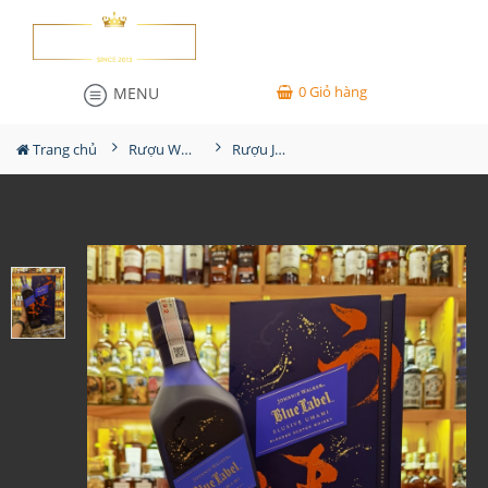
0
Giỏ hàng
MENU
Trang chủ
Rượu Whisky
Rượu JW Blue Label Elusive Umami