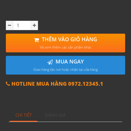
Thể tích: 750ml
Nồng độ: 43%
Dòng rượu: Blended Scotch
THÊM VÀO GIỎ HÀNG
Và xem thêm các sản phẩm khác
MUA NGAY
Giao hàng tận nơi hoặc nhận tại cửa hàng
HOTLINE MUA HÀNG 0972.12345.1
CHI TIẾT
ĐÁNH GIÁ