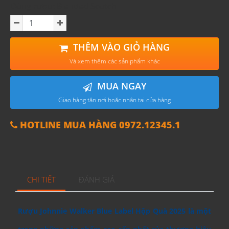
Dòng rượu: Blended Scotch
THÊM VÀO GIỎ HÀNG
Và xem thêm các sản phẩm khác
MUA NGAY
Giao hàng tận nơi hoặc nhận tại cửa hàng
HOTLINE MUA HÀNG 0972.12345.1
CHI TIẾT
ĐÁNH GIÁ
Rượu Johnnie Walker Blue Label Hộp Quà 2025 là một