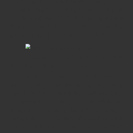
kế với vẻ ngoài cao cấp, kết hợp với chất liệu gỗ, da và
các chi tiết vàng, bạc sáng bóng, tạo nên một tổng thể
hài hòa và quý phái. Mỗi chi tiết trong hộp quà đều
được chăm chút tỉ mỉ, từ bao bì đến cách thức đóng
gói, nhằm mang lại sự hoàn hảo từ mọi góc độ.
5. Tại Sao Nên Chọn Johnnie Walker
Blue Label Hộp Quà 2025
Chọn Johnnie Walker Blue Label Hộp Quà 2025 làm
quà tặng không chỉ thể hiện sự sang trọng và đẳng
cấp mà còn là một món quà đầy ý nghĩa. Đây là một
lựa chọn tuyệt vời cho những ai yêu thích whisky chất
lượng cao, muốn thưởng thức một loại rượu với
hương vị đặc biệt và khó quên. Bên cạnh đó, hộp quà
này cũng thể hiện sự tôn trọng và trân trọng đối với