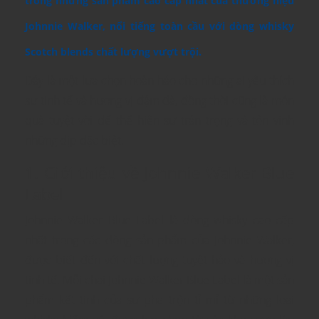
trong những sản phẩm cao cấp nhất của thương hiệu
Johnnie Walker, nổi tiếng toàn cầu với dòng whisky
Scotch blends chất lượng vượt trội.
Đây là một lựa chọn hoàn hảo cho những ai yêu thích
sự tinh tế và hương vị đậm đà, đồng thời cũng là món
quà tuyệt vời để thể hiện sự trân trọng và tôn vinh
những dịp đặc biệt.
1. Giới thiệu về Johnnie Walker Blue
Label
Johnnie Walker Blue Label là dòng whisky cao cấp
nhất trong các dòng sản phẩm của Johnnie Walker,
được biết đến với chất lượng tuyệt hảo và hương vị
tinh tế. Mỗi chai Johnnie Walker Blue Label là một sản
phẩm kết tinh của sự pha trộn tỉ mỉ từ những loại