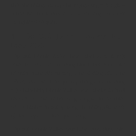
khói nhẹ nhàng, trái cây chín mọng, cùng một ít gia vị
tinh tế. Kết thúc là dư vị ấm áp và sâu lắng, tạo ra một
trải nghiệm khó quên.
4. Hộp Quà Johnnie Walker Blue
Label 2025
Hộp quà Johnnie Walker Blue Label 2025 là một
phiên bản đặc biệt của dòng Blue Label, được thiết
kế nhằm mang đến sự sang trọng và đẳng cấp trong
mỗi dịp đặc biệt. Hộp quà này không chỉ chứa đựng
một chai whisky Johnnie Walker Blue Label, mà còn đi
kèm với một thiết kế hộp sang trọng và tinh tế, khiến
nó trở thành món quà lý tưởng cho những dịp lễ tết,
kỷ niệm hay các sự kiện quan trọng.
Hộp quà Johnnie Walker Blue Label 2025 được thiết