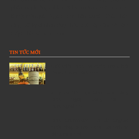
phẩm này không chỉ là một loại rượu cao cấp mà còn
là một món quà có giá trị tinh thần sâu sắc. Chắc chắn
rằng, bất kỳ ai nhận được hộp quà này cũng sẽ cảm
thấy tự hào và hạnh phúc.
TIN TỨC MỚI
Giới thiệu Rượu Balvenie, Top 6 kiến
thức về Rượu Balvenie
5 Lý Do Nên Lựa Chọn Cửa Hàng
Rượu Ngoại Đồng Nai –
RuouNgoai.net
Rượu Courvoisier – Di sản Cognac
nước Pháp & Top 7 chai Courvoisier
đáng mua nhất