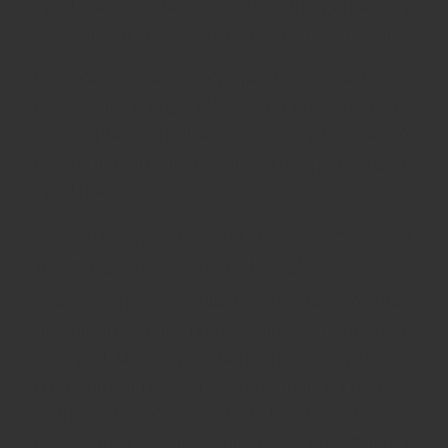
người nhận, cho thấy bạn đã dành thời gian và công
sức để lựa chọn một món quà độc đáo và có giá trị.
Hơn nữa, với thiết kế hộp quà đẹp mắt và tinh tế,
món quà này không chỉ là một chai whisky mà còn là
một tác phẩm nghệ thuật, có thể trưng bày như một
món đồ trang trí sang trọng trong không gian sống của
người nhận.
6. Thưởng Thức và Kết Hợp Rượu
Johnnie Walker Blue Label
Whisky Johnnie Walker Blue Label có thể thưởng thức
theo nhiều cách khác nhau, tùy thuộc vào sở thích của
mỗi người. Một số người thích uống trực tiếp để cảm
nhận trọn vẹn hương vị của rượu, trong khi đó, cũng
có thể kết hợp với một ít đá để làm dịu đi độ mạnh
mẽ của rượu. Một lựa chọn khác là pha với một ít