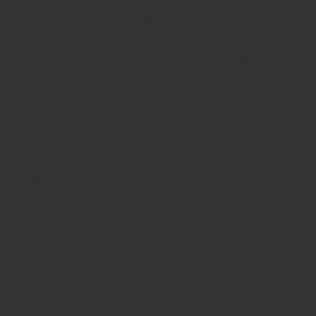
whisky hiếm có, được lựa chọn từ các kho rượu lâu
đời nhất của Scotland. Điều này tạo ra một thức uống
mạnh mẽ, nhưng đồng thời cũng rất mượt mà và đầy
đặn, mang lại một trải nghiệm uống whisky đích thực.
2. Lịch sử và Sự Phát Triển của
Johnnie Walker
Thương hiệu Johnnie Walker ra đời vào năm 1820 tại
Scotland, được sáng lập bởi John Walker, một người
bán rượu đã bắt đầu kinh doanh bằng cách mở một
cửa hàng bán rượu ở thị trấn Kilmarnock. Qua hơn
200 năm phát triển, Johnnie Walker đã trở thành một
trong những tên tuổi lớn trong ngành sản xuất whisky,
không chỉ ở Scotland mà còn trên toàn cầu. Mỗi dòng
sản phẩm của Johnnie Walker đều mang dấu ấn riêng,
và Blue Label chính là đỉnh cao của sự sáng tạo trong