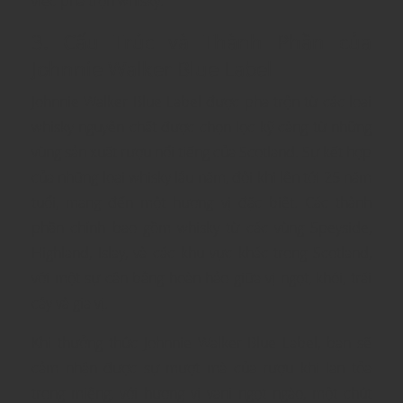
việc pha trộn whisky.
3. Cấu Trúc và Thành Phần của
Johnnie Walker Blue Label
Johnnie Walker Blue Label được pha trộn từ các loại
whisky nguyên chất được chọn lọc kỹ càng từ những
vùng sản xuất rượu nổi tiếng của Scotland. Sự kết hợp
của những loại whisky lâu năm, đôi khi lên tới 25 năm
tuổi, mang đến một hương vị đặc biệt. Các thành
phần chính bao gồm whisky từ các vùng Speyside,
Highland, Islay, và các khu vực khác trong Scotland,
với một sự cân bằng hoàn hảo giữa vị ngọt, khói, trái
cây và gia vị.
Khi thưởng thức Johnnie Walker Blue Label, bạn sẽ
cảm nhận được sự mượt mà của rượu khi lan tỏa
trong miệng, với hương vị vani ngọt ngào, một chút