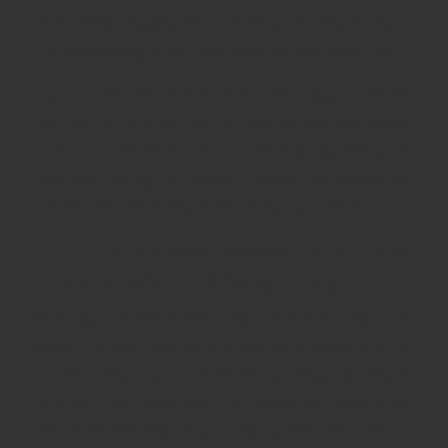
nước, điều này giúp làm mở rộng các tầng hương vị
của rượu, mang lại sự thanh thoát và nhẹ nhàng hơn.
Ngoài ra, Johnnie Walker Blue Label cũng có thể kết
hợp với các món ăn cao cấp như hải sản, thịt nướng,
hoặc các món ăn Á – Âu. Sự kết hợp này không chỉ
giúp tăng cường trải nghiệm thưởng thức whisky mà
còn làm nổi bật hương vị đặc trưng của món ăn.
7. Lý Do Johnnie Walker Blue Label
2025 Là Món Quà Sang Trọng
Món quà Johnnie Walker Blue Label Hộp Quà 2025
không chỉ đơn thuần là một chai rượu whisky mà còn
là biểu tượng của sự thành đạt và đẳng cấp. Đây là
một lựa chọn hoàn hảo cho những dịp quan trọng
như lễ tết, sinh nhật, hay các dịp kỷ niệm đặc biệt. Sự