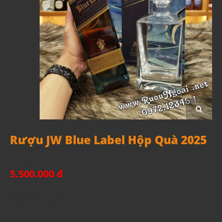
Rượu JW Blue Label Hộp Quà 2025
Mã sản phẩm:
5000267114279HQ2025
5.500.000 đ
Xuất xứ: Scotland
Thể tích: 750ml
Nồng độ: 40%