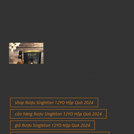
RuouNgoai.net
Rượu Courvoisier – Di sản Cognac
nước Pháp & Top 7 chai Courvoisier
đáng mua nhất
6 Chai Rượu Meukow Chính Hãng
Được Săn Đón Nhiều Nhất Tại Việt
Nam
Giá rượu Chivas luôn nhận được sự
quan tâm nhiều nhất từ những tín
đồ rượu ngoại
shop Rượu Singleton 12YO Hộp Quà 2024
cửa hàng Rượu Singleton 12YO Hộp Quà 2024
giá Rượu Singleton 12YO Hộp Quà 2024