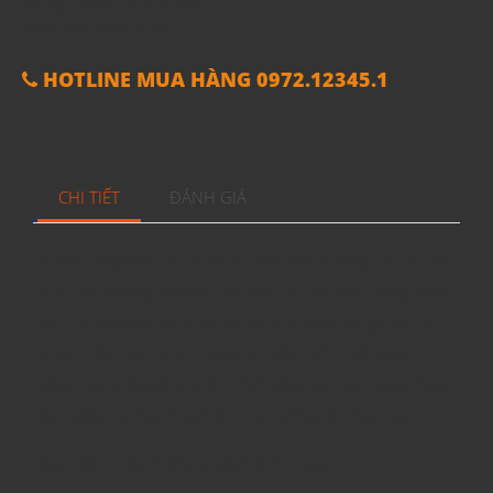
Dòng rượu: Single Malt
Xuất xứ: Scotland
HOTLINE MUA HÀNG 0972.12345.1
CHI TIẾT
ĐÁNH GIÁ
Rượu Singleton 12 Năm là một loại whisky mạch nha
đơn với hương vị đậm đà, êm dịu và cân bằng hoàn
hảo. Rượu này được sản xuất bởi hãng Singleton, một
phần của tập đoàn Diageo. Với một thời gian ủ 12
năm, rượu Singleton 12 thể hiện sự cân bằng hoàn
hảo giữa hương vị tươi mát và hương vị phức tạp.
Đặc điểm của Rượu Singleton 12 Năm: