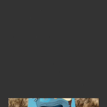
Màu nước: Vàng hổ phách rực rỡ.
Mùi: Mùi vị vượt trội với hương của Thạch nam đốt,
Than bùn khô, Phấn hoa ngọt, Sáp mềm và hương
gắt nhẹ của Vỏ cam khô.
Vị: Mềm mại, điểm xuyết hương của nến sáp thơm,
Hoa khô, kẹo toffee tan giòn và Đường nâu mượt
mà.
Rượu Singleton 12 Năm được chứa trong chai thủy
tinh dẹt mầu xanh lục cổ điển và có mầu vàng hổ
phách rực rỡ, dung tích 700 ml, nồng độ
40%. Singleton 12 năm có mùi hương thơm mạnh mẽ
của Thạch nam đốt, Than bùn khô, Phấn hoa ngọt, Sáp
mềm cùng hương gắt nhẹ của Vỏ cam khô. Hương vị
phong phú, cân bằng, êm mượt và dễ chịu.