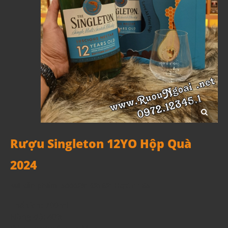
Rượu Singleton 12YO Hộp Quà
2024
Mã sản phẩm:
5000281021621HQCT1165
Thể tích: 700ml
Nồng độ: 40%