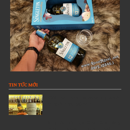
TIN TỨC MỚI
Giới thiệu Rượu Balvenie, Top 6 kiến
thức về Rượu Balvenie
5 Lý Do Nên Lựa Chọn Cửa Hàng
Rượu Ngoại Đồng Nai –