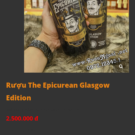
Rượu The Epicurean Glasgow
Edition
Mã sản phẩm:
5014218821970N1100
2.500.000 đ
Thể tích: 700ml