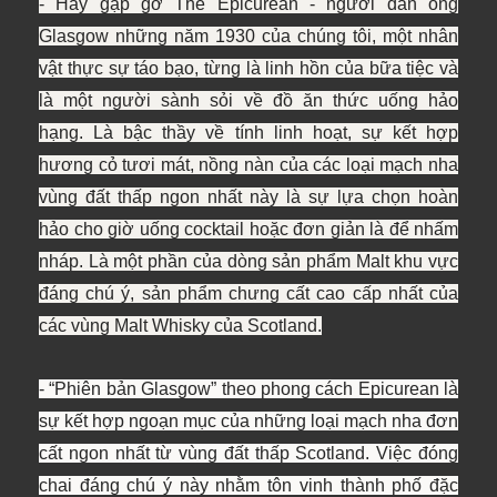
- Hãy gặp gỡ The Epicurean - người đàn ông
Glasgow những năm 1930 của chúng tôi, một nhân
vật thực sự táo bạo, từng là linh hồn của bữa tiệc và
là một người sành sỏi về đồ ăn thức uống hảo
hạng.
Là bậc thầy về tính linh hoạt, sự kết hợp
hương cỏ tươi mát, nồng nàn của các loại mạch nha
vùng đất thấp ngon nhất này là sự lựa chọn hoàn
hảo cho giờ uống cocktail hoặc đơn giản là để nhấm
nháp. Là một phần của dòng sản phẩm Malt khu vực
đáng chú ý, sản phẩm chưng cất cao cấp nhất của
các vùng Malt Whisky của Scotland.
- “Phiên bản Glasgow” theo phong cách Epicurean là
sự kết hợp ngoạn mục của những loại mạch nha đơn
cất ngon nhất từ ​​vùng đất thấp Scotland. Việc đóng
chai đáng chú ý này nhằm tôn vinh thành phố đặc