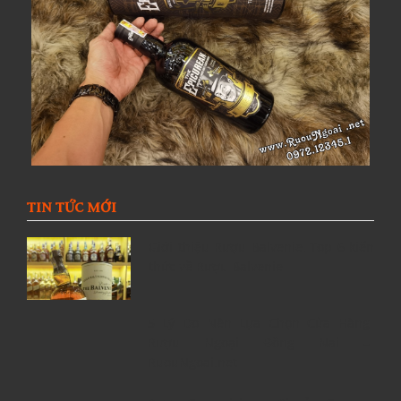
TIN TỨC MỚI
Giới thiệu Rượu Balvenie, Top 6 kiến
thức về Rượu Balvenie
5 Lý Do Nên Lựa Chọn Cửa Hàng
Rượu Ngoại Đồng Nai –
RuouNgoai.net