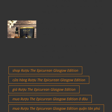
Rượu Courvoisier – Di sản Cognac
nước Pháp & Top 7 chai Courvoisier
đáng mua nhất
6 Chai Rượu Meukow Chính Hãng
Được Săn Đón Nhiều Nhất Tại Việt
Nam
Giá rượu Chivas luôn nhận được sự
quan tâm nhiều nhất từ những tín
đồ rượu ngoại
shop Rượu The Epicurean Glasgow Edition
cửa hàng Rượu The Epicurean Glasgow Edition
giá Rượu The Epicurean Glasgow Edition
mua Rượu The Epicurean Glasgow Edition ở đâu
mua Rượu The Epicurean Glasgow Edition quận tân phú