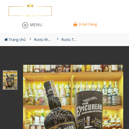
0
Giỏ hàng
MENU
Trang chủ
Rượu Whisky
Rượu The Epicurean Glasgow Edition