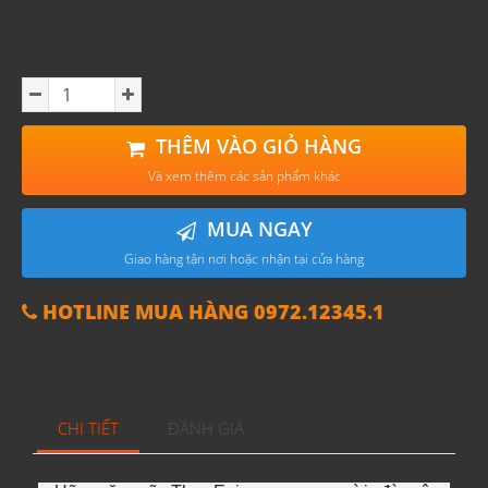
Nồng độ: 56.8%
Xuất xứ: Scotland
Dòng rượu: Lowland Blended Malt
THÊM VÀO GIỎ HÀNG
Và xem thêm các sản phẩm khác
MUA NGAY
Giao hàng tận nơi hoặc nhận tại cửa hàng
HOTLINE MUA HÀNG 0972.12345.1
CHI TIẾT
ĐÁNH GIÁ