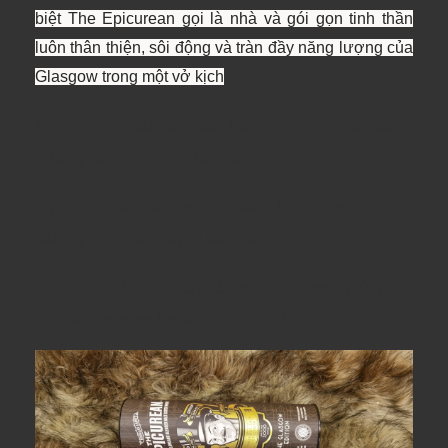
biệt The Epicurean gọi là nhà và gói gọn tinh thần
luôn thân thiện, sôi động và tràn đầy năng lượng của
Glasgow trong một vở kịch
Khứu giác:
trái cây hoàn hảo với lê ngọt, táo xanh,
đường nâu nghiền và kẹo dẻo.
Vị giác:
Rắc mật ong lên bánh brioche nướng với
trái cây mềm và chuyển sang táo đỏ
Kết thúc:
Độ dài vừa phải mạch nha ngọt, mứt mâm
xôi, bánh nướng bơ và gừng (CGL)