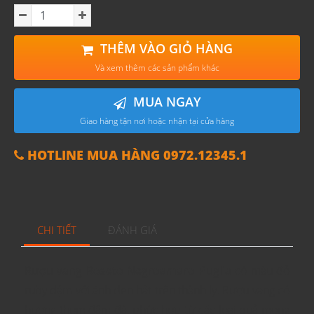
THÊM VÀO GIỎ HÀNG
Và xem thêm các sản phẩm khác
MUA NGAY
Giao hàng tận nơi hoặc nhận tại cửa hàng
HOTLINE MUA HÀNG 0972.12345.1
CHI TIẾT
ĐÁNH GIÁ
Rượu vang Roseto Negroamaro Puglia
có màu đỏ
ruby đậm với ánh đen hắt trên thành ly. Rượu vang có
hương thơm đậm đà, phức hợp từ các loại quả mọng