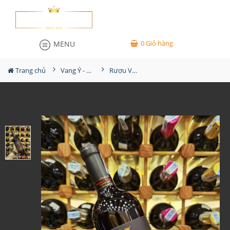
0
Giỏ hàng
MENU
Trang chủ
Vang Ý - Italia
Rượu Vang Ý Roseto Negroamaro