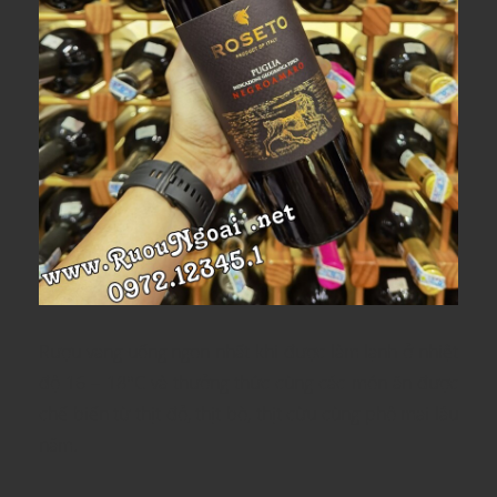
Rượu vang uống ngon nhất khi được làm lạnh ở nhiệt
độ 16 – 18°C và thưởng thức cùng các món ăn được
chế biến từ thịt đỏ, thịt bò, thịt cừu cùng phô mai lâu
năm.