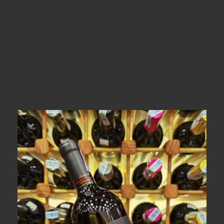
đen và quả dâu tây, cam thảo, hạt tiêu và lá bách xù.
Khi nhấp vào miệng sẽ cảm nhận được sự sảng khoái,
hào phóng của cấu trúc rượu cân đối, mạnh mẽ, sánh
đặc với lớp tannin mềm mượt, hài hoà. Sau khi đi qua
cuống họng rượu vang để lại một hậu vị đậm vị trái
cây kéo dài rất lâu.