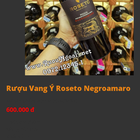
Rượu Vang Ý Roseto Negroamaro
Mã sản phẩm:
8011510025034370
600.000 đ
Thể tích: 750ml
Nồng độ: 15%
Xuất xứ: Ý