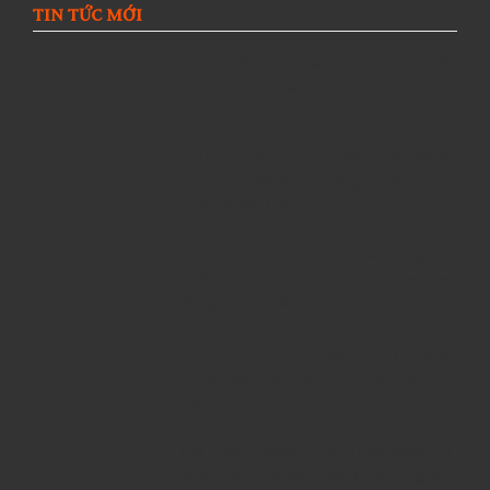
TIN TỨC MỚI
Giới thiệu Rượu Balvenie, Top 6 kiến
thức về Rượu Balvenie
5 Lý Do Nên Lựa Chọn Cửa Hàng
Rượu Ngoại Đồng Nai –
RuouNgoai.net
Rượu Courvoisier – Di sản Cognac
nước Pháp & Top 7 chai Courvoisier
đáng mua nhất
6 Chai Rượu Meukow Chính Hãng
Được Săn Đón Nhiều Nhất Tại Việt
Nam
Giá rượu Chivas luôn nhận được sự
quan tâm nhiều nhất từ những tín