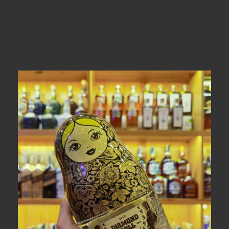
đẹp mắt. Chất lượng tuyệt vời và hương vị mượt mà
của rượu vodka Diamond Doll Gold là sự trở lại thời
kỳ đầu của sản xuất vodka truyền thống của Nga.
Được làm 100% từ lúa mì mùa đông và nước
artesean. Chưng cất nhiều lần và lọc.