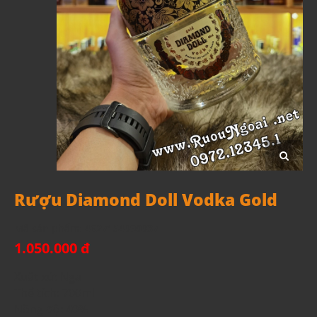
Rượu Diamond Doll Vodka Gold
Mã sản phẩm:
4627154090037
1.050.000 đ
Xuất xứ: Nga
Thể tích: 700ml
Nồng độ: 40%