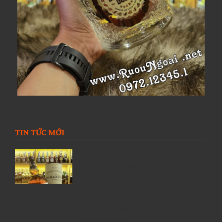
TIN TỨC MỚI
Giới thiệu Rượu Balvenie, Top 6 kiến
thức về Rượu Balvenie
5 Lý Do Nên Lựa Chọn Cửa Hàng
Rượu Ngoại Đồng Nai –
RuouNgoai.net