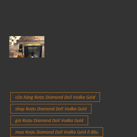
Rượu Courvoisier – Di sản Cognac
nước Pháp & Top 7 chai Courvoisier
đáng mua nhất
6 Chai Rượu Meukow Chính Hãng
Được Săn Đón Nhiều Nhất Tại Việt
Nam
Giá rượu Chivas luôn nhận được sự
quan tâm nhiều nhất từ những tín
đồ rượu ngoại
cửa hàng Rượu Diamond Doll Vodka Gold
shop Rượu Diamond Doll Vodka Gold
giá Rượu Diamond Doll Vodka Gold
mua Rượu Diamond Doll Vodka Gold ở đâu