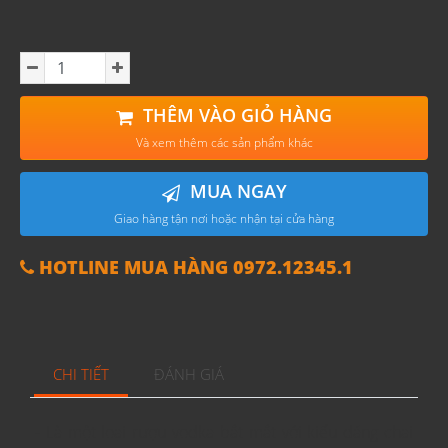
THÊM VÀO GIỎ HÀNG
Và xem thêm các sản phẩm khác
MUA NGAY
Giao hàng tận nơi hoặc nhận tại cửa hàng
HOTLINE MUA HÀNG 0972.12345.1
CHI TIẾT
ĐÁNH GIÁ
- Là một loại rượu vodka bắt mắt với kiểu dáng chai