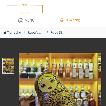
0
Giỏ hàng
MENU
Trang chủ
Rượu Vodka
Rượu Diamond Doll Vodka Gold