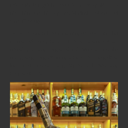
một phiên bản giới hạn được tạo ra để kỷ niệm 115
năm thành lập nhà máy rượu Mariinsk ở Siberia, nơi
sản xuất Beluga.
- Rượu có dung tích 700ml và nồng độ 40%. Thân chai
rượu và biểu tượng Cá Tằm 3D được mạ vàng 24K, tạo
nên vẻ ngoài sang trọng và bắt mắt. Mùi của rượu nhẹ
nhàng, sang trọng với hương vị thảo mộc hoang dã và
lúa mỳ. Vị rượu cân bằng, đầy đủ, sành điệu, sang
trọng và đậm đà.