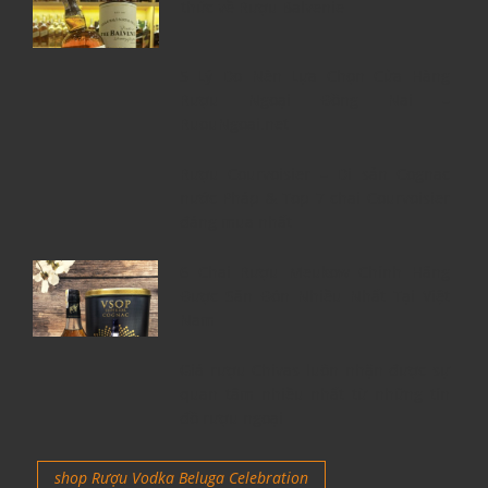
thức về Rượu Balvenie
5 Lý Do Nên Lựa Chọn Cửa Hàng
Rượu Ngoại Đồng Nai –
RuouNgoai.net
Rượu Courvoisier – Di sản Cognac
nước Pháp & Top 7 chai Courvoisier
đáng mua nhất
6 Chai Rượu Meukow Chính Hãng
Được Săn Đón Nhiều Nhất Tại Việt
Nam
Giá rượu Chivas luôn nhận được sự
quan tâm nhiều nhất từ những tín
đồ rượu ngoại
shop Rượu Vodka Beluga Celebration