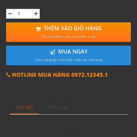
Dòng rượu: Vodka
THÊM VÀO GIỎ HÀNG
Và xem thêm các sản phẩm khác
MUA NGAY
Giao hàng tận nơi hoặc nhận tại cửa hàng
HOTLINE MUA HÀNG 0972.12345.1
CHI TIẾT
ĐÁNH GIÁ
- Rượu Vodka Beluga Celebration là một sản phẩm
nổi bật của dòng rượu Vodka Beluga Noble. Đây là