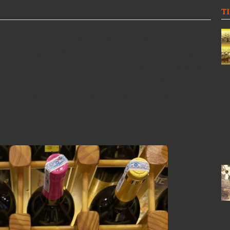
T
 vang đỏ cao cấp của thương hiệu Chateau Fitou được
àm từ giống nho đỏ cao cấp của Pháp được ủ trong các
ượu và đảm bảo an toàn cho sức khỏe người sử dụng. Bên
 của rượu nho cùng vị ngọt dịu của dâu tây đen và cherry
. Sản phẩm được sản xuất trên quy trình công nghệ hiện
 không chứa các chất phụ gia, chất bảo quản độc hại cho