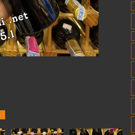
 quy cách chai 750ml thích hợp sử dụng cho những buổi
t. Sản phẩm có nồng độ cồn là 14.5%. Cách dùng: dùng trực
sản nướng, các món chiên, xào,... Bảo quản sản phẩm trong