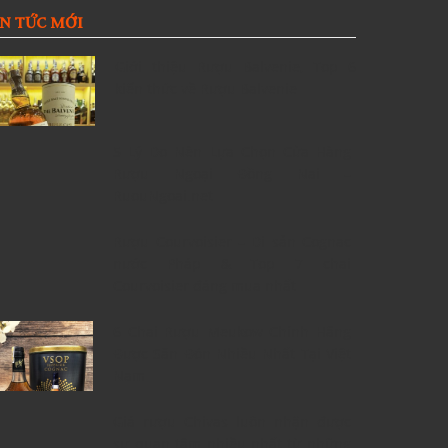
IN TỨC MỚI
Giới thiệu Rượu Balvenie, Top 6
kiến thức về Rượu Balvenie
5 Lý Do Nên Lựa Chọn Cửa Hàng
Rượu Ngoại Đồng Nai –
RuouNgoai.net
Rượu Courvoisier – Di sản Cognac
nước Pháp & Top 7 chai
Courvoisier đáng mua nhất
6 Chai Rượu Meukow Chính Hãng
Được Săn Đón Nhiều Nhất Tại Việt
Nam
Giá rượu Chivas luôn nhận được
sự quan tâm nhiều nhất từ những