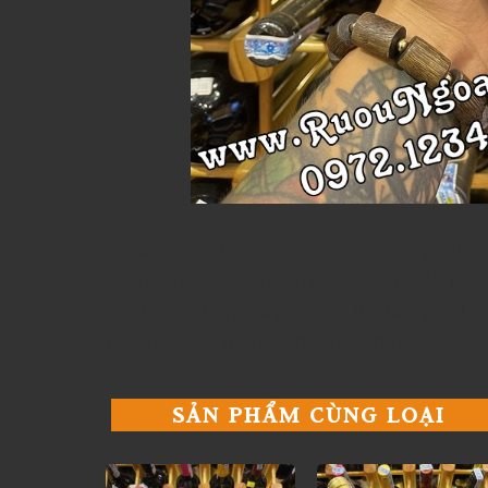
Rượu vang đỏ Chateau Fitou được đóng gói theo
tiệc họp mặt gia đình, gặp gỡ đối tác, dịp lễ, Tế
tiếp hoặc kết hợp cùng các loại thịt nướng, hải 
ngăn mát tủ lạnh ở nhiệt độ 18 -20 độ C.
SẢN PHẨM CÙNG LOẠI