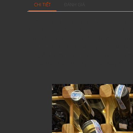
CHI TIẾT
ĐÁNH GIÁ
Rượu vang đỏ Chateau Fitou
là sản phẩm rượu
nhập khẩu trực tiếp từ Pháp. Sản phẩm được l
thùng gỗ sồi giúp làm tăng thêm hương vị cho r
cạnh đó với sự kết hợp của vị ngọt có chút chát
mang đến hương vị ngọt thơm quyến rũ khó cưỡng
đại của Pháp, được kiểm nghiệm và chứng nhận là
sức khỏe.