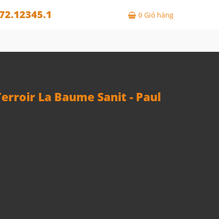
72.12345.1
0
Giỏ hàng
rroir La Baume Sanit - Paul
r La Baume Sanit - Paul Fitou