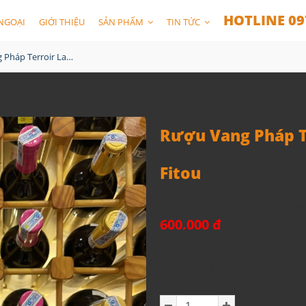
HOTLINE 09
NGOẠI
GIỚI THIỆU
SẢN PHẨM
TIN TỨC
Rượu Vang Pháp Terroir La Baume Sanit - Paul Fitou
Rượu Vang Pháp Te
Fitou
Mã sản phẩm:
Vang Pháp Terroi
600.000 đ
Thể tích: 750ml
Nồng độ: 14.5%
Xuất xứ: Pháp