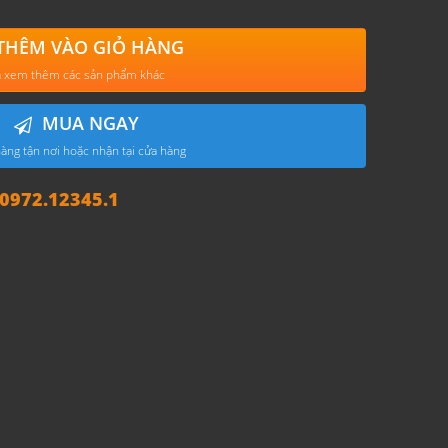
THÊM VÀO GIỎ HÀNG
 xem thêm các sản phẩm khác
MUA NGAY
àng tận nơi hoặc nhận tại cửa hàng
972.12345.1