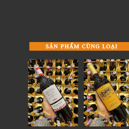
kết thúc là vị trái cây kéo dài đầy lưu luyến.
Rượu thường được uống cùng khi thưởng thức cá
mai mềm,… trong nhiệt độ lạnh từ 16 – 18°C.
SẢN PHẨM CÙNG LOẠI