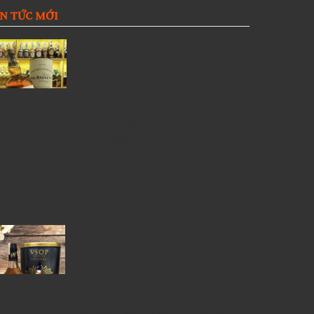
IN TỨC MỚI
Giới thiệu Rượu Balvenie, Top 6
kiến thức về Rượu Balvenie
5 Lý Do Nên Lựa Chọn Cửa Hàng
Rượu Ngoại Đồng Nai –
RuouNgoai.net
Rượu Courvoisier – Di sản Cognac
nước Pháp & Top 7 chai
Courvoisier đáng mua nhất
6 Chai Rượu Meukow Chính Hãng
Được Săn Đón Nhiều Nhất Tại Việt
Nam
Giá rượu Chivas luôn nhận được
sự quan tâm nhiều nhất từ những