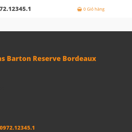
72.12345.1
0
Giỏ hàng
s Barton Reserve Bordeaux
00
972.12345.1