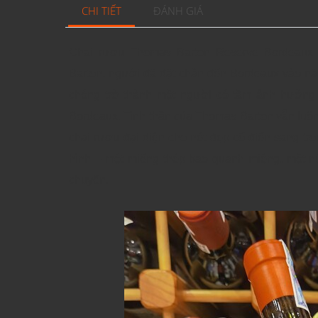
CHI TIẾT
ĐÁNH GIÁ
Chai rượu Thomas Barton Reserve Bordeaux 
Barton, người đã đặt chân đến Bordeaux vào n
chóng trở thành một người có tầm ảnh hưởng 
Bordeaux. Tinh thần của Thomas Barton vẫn luôn 
chai rượu đại diện cho nét đẹp cổ điển sang trọ
hình – một miếng thép bao quanh miệng, một nú
chuyển.