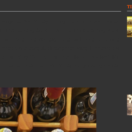
T
Rouge ra đời để bày tỏ lòng thành kính với Thomas
ăm 1725 và sáng lập nên B&G. Tại Bordeaux, ông nhanh
quan trọng trong việc gây dựng danh tiếng rượu vang
được duy trì trong tất cả dòng rượu vang. Hình thức của
ng của thế kỷ 18 – một chai rượu “flacon bordelais” điển
t chai dài, nhãn mác luôn đề cập tên gọi và người vận