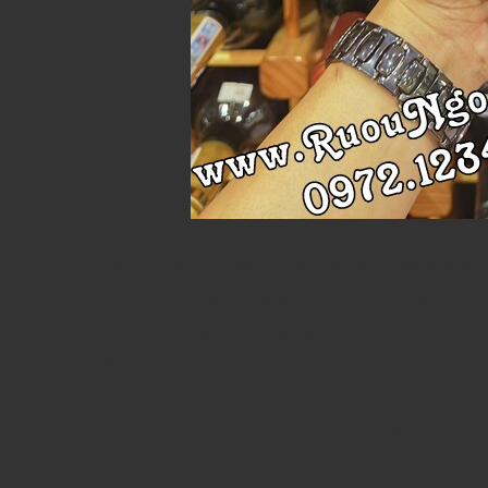
Những trái nho Merlot và Cabernet Sauvignon 
tránh những tác động ảnh hưởng đến quá trình 
3 tuần, khuấy đều hàng ngày. Sau đó tiếp tục lên 
Khi rượu vang đạt được “độ trưởng thành” tốt nhấ
Rượu vang có màu đỏ ruby sâu lắng. Mùi hươn
mâm xôi cùng hòa quyện với hương bạc hà và ca