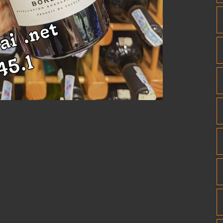
được thu hoạch hoàn toàn bằng tay, lựa chọn kỹ càng,
chín tự nhiên của nho. Nước ép nho được lên men khoảng
men Malolactic tối thiểu 6 tháng trong thùng gỗ sồi Phap.
t sẽ được đưa ra tiêu thụ.
g ấn tượng với quả mọng đỏ chín như quả cherry, quả
m thảo. Rượu có độ cân bằng tốt nhờ tannin mượt mà và