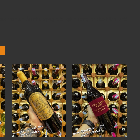
c món ăn Âu như spaghetti, gà nướng, thịt bò hầm, phô