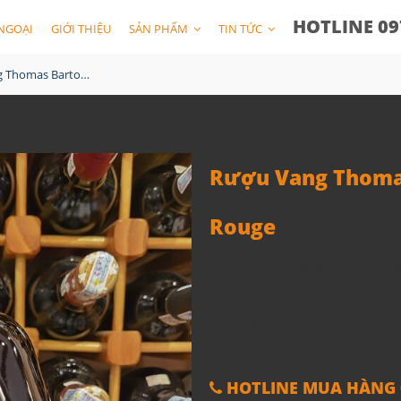
HOTLINE 09
NGOẠI
GIỚI THIỆU
SẢN PHẨM
TIN TỨC
Rượu Vang Thomas Barton Reserve Bordeaux Rouge
Rượu Vang Thoma
Rouge
Mã sản phẩm:
30351360010003
Thể tích: 750ml
Nồng độ: 12.5%
Xuất xứ: Pháp
HOTLINE MUA HÀNG 0