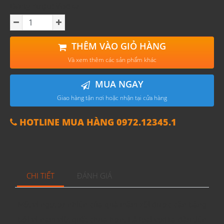
Dòng rượu: Vodka
THÊM VÀO GIỎ HÀNG
Và xem thêm các sản phẩm khác
MUA NGAY
Giao hàng tận nơi hoặc nhận tại cửa hàng
HOTLINE MUA HÀNG 0972.12345.1
CHI TIẾT
ĐÁNH GIÁ
Một vị ngọt tự nhiên của quả mâm xôi được cân bằng
bởi vị nam việt quất chua hơn. Là loại vodka đầu tiên