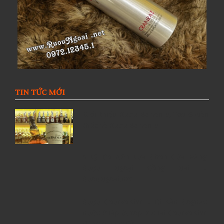
TIN TỨC MỚI
Giới thiệu Rượu Balvenie, Top 6 kiến
thức về Rượu Balvenie
5 Lý Do Nên Lựa Chọn Cửa Hàng
Rượu Ngoại Đồng Nai –
RuouNgoai.net
Rượu Courvoisier – Di sản Cognac
nước Pháp & Top 7 chai Courvoisier
đáng mua nhất