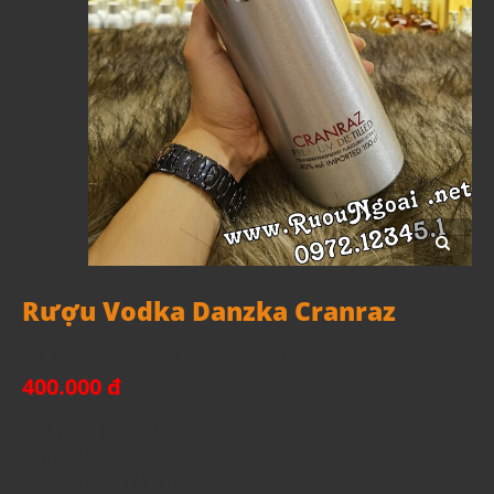
Rượu Vodka Danzka Cranraz
Mã sản phẩm:
Vodka Danzka Cranraz
400.000 đ
Thể tích: 1000ml
Nồng độ: 40%
Xuất xứ: Đan Mạch