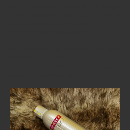
trên thế giới với sự kết hợp hấp dẫn của hương vị
nam việt quất và mâm xôi.
Hương vị DANZKA
Cranraz hấp dẫn đến từ 100% nguyên liệu tự nhiên
mang đến chất lượng và hương vị cao nhất.
Một ứng cử viên khác cho các loại rượu ngâm,
DANZKA Cranraz sẽ quyến rũ với nước cam, quyến
rũ trong một ly cocktail Metropolitan, và làm bạn ấm
lòng khi được phục vụ trên đá.