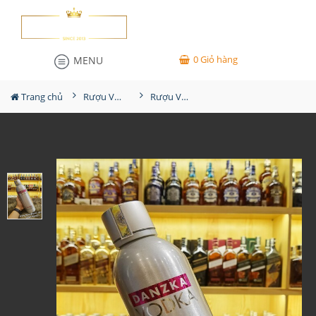
0
Giỏ hàng
MENU
Trang chủ
Rượu Vodka
Rượu Vodka Danzka Cranraz