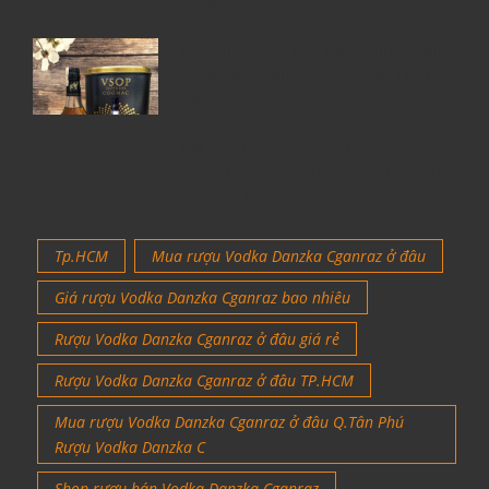
6 Chai Rượu Meukow Chính Hãng
Được Săn Đón Nhiều Nhất Tại Việt
Nam
Giá rượu Chivas luôn nhận được sự
quan tâm nhiều nhất từ những tín
đồ rượu ngoại
Tp.HCM
Mua rượu Vodka Danzka Cganraz ở đâu
Giá rượu Vodka Danzka Cganraz bao nhiêu
Rượu Vodka Danzka Cganraz ở đâu giá rẻ
Rượu Vodka Danzka Cganraz ở đâu TP.HCM
Mua rượu Vodka Danzka Cganraz ở đâu Q.Tân Phú
Rượu Vodka Danzka C
Shop rượu bán Vodka Danzka Cganraz